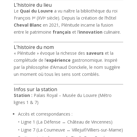
L’histoire du lieu
Le
Quai du Louvre
a vu naître la bibliothèque du roi
François Iᵉʳ (XVIᵉ siècle). Depuis la création de l’hôtel
Cheval Blanc
en 2021, Plénitude incarne la fusion
entre le patrimoine
français
et l’
innovation
culinaire.
L’histoire du nom
« Plénitude » évoque la richesse des
saveurs
et la
complétude de l’
expérience
gastronomique. Inspiré
par la philosophie d’Arnaud Donckele, le nom suggère
un moment où tous les sens sont comblés.
Infos sur la station
Station :
Palais Royal – Musée du Louvre (Métro
lignes 1 & 7)
Accès et correspondances :
• Ligne 1 (La Défense ↔ Château de Vincennes)
• Ligne 7 (La Courneuve ↔ Villejuif/Villiers-sur-Marne)