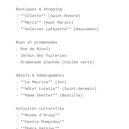
Boutiques & shopping  

- **Colette** (Saint-Honoré)  

- **Merci** (Haut Marais)  

- **Galeries Lafayette** (Haussmann)  

Rues et promenades  

- Rue de Rivoli  

- Jardin des Tuileries  

- Promenade plantée (Coulée verte)  

Hôtels & hébergements  

- **Le Meurice** (1er)  

- **Hôtel Lutetia** (Saint-Germain)  

- **Mama Shelter** (Bastille)  

Activités culturelles  

- **Musée d’Orsay**  

- **Centre Pompidou**  

- **Opéra Garnier**  
