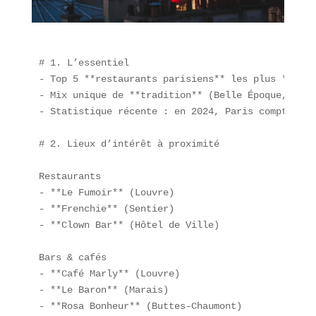
# 1. L’essentiel  

- Top 5 **restaurants parisiens** les plus **bran
- Mix unique de **tradition** (Belle Époque, cana
- Statistique récente : en 2024, Paris comptait p
# 2. Lieux d’intérêt à proximité  

Restaurants  

- **Le Fumoir** (Louvre)  

- **Frenchie** (Sentier)  

- **Clown Bar** (Hôtel de Ville)  

Bars & cafés  

- **Café Marly** (Louvre)  

- **Le Baron** (Marais)  

- **Rosa Bonheur** (Buttes-Chaumont)  
