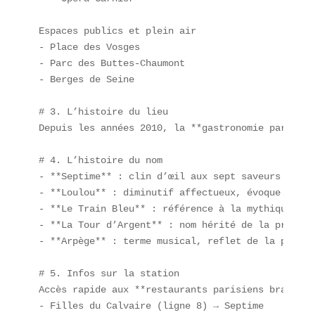
Espaces publics et plein air  

- Place des Vosges  

- Parc des Buttes-Chaumont  

- Berges de Seine  

# 3. L’histoire du lieu  

Depuis les années 2010, la **gastronomie parisien
# 4. L’histoire du nom  

- **Septime** : clin d’œil aux sept saveurs unive
- **Loulou** : diminutif affectueux, évoque la co
- **Le Train Bleu** : référence à la mythique lig
- **La Tour d’Argent** : nom hérité de la prestig
- **Arpège** : terme musical, reflet de la partit
# 5. Infos sur la station  

Accès rapide aux **restaurants parisiens branchés
- Filles du Calvaire (ligne 8) → Septime  
