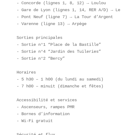
- Concorde (lignes 1, 8, 12) → Loulou  

- Gare de Lyon (lignes 1, 14, RER A/D) → Le Train 
- Pont Neuf (ligne 7) → La Tour d’Argent  

- Varenne (ligne 13) → Arpège  

Sorties principales  

- Sortie n°1 “Place de la Bastille”  

- Sortie n°4 “Jardin des Tuileries”  

- Sortie n°2 “Bercy”  

Horaires  

- 5 h30 – 1 h00 (du lundi au samedi)  

- 7 h00 – minuit (dimanche et fêtes)  

Accessibilité et services  

- Ascenseurs, rampes PMR  

- Bornes d’information  

- Wi-Fi gratuit  

Sécurité et flux  
