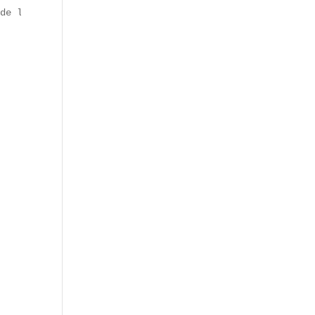
de la Révolution. La station conserve ce nom pour rappel