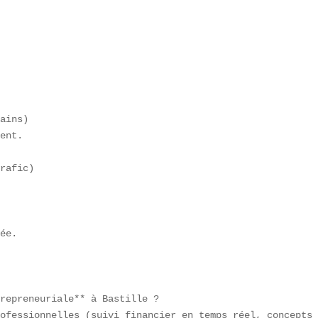
ains)  

ent.

rafic)  

ée.

repreneuriale** à Bastille ?  

ofessionnelles (suivi financier en temps réel, concepts 