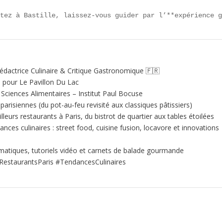
ntez à Bastille, laissez-vous guider par l’**expérience 
édactrice Culinaire & Critique Gastronomique 🇫🇷
e pour Le Pavillon Du Lac
ciences Alimentaires – Institut Paul Bocuse
 parisiennes (du pot-au‑feu revisité aux classiques pâtissiers)
illeurs restaurants à Paris, du bistrot de quartier aux tables étoilées
nces culinaires : street food, cuisine fusion, locavore et innovations
matiques, tutoriels vidéo et carnets de balade gourmande
RestaurantsParis #TendancesCulinaires