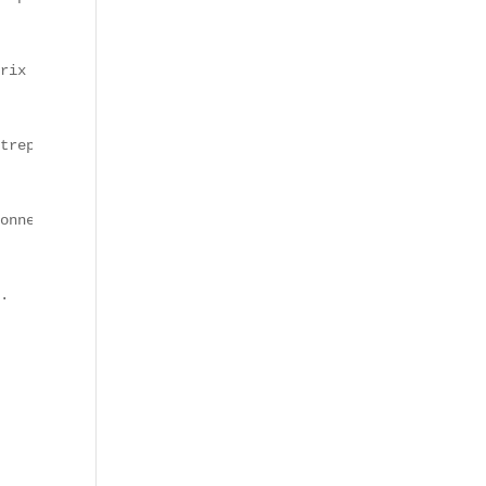
rix accessibles**.

trepreneuriale.

onnel.

.
