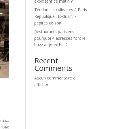
explosent ce matin ?
Tendances culinaires à Paris
République : Exclusif, 7
pépites ce soir
Restaurants parisiens :
pourquoi 4 adresses font le
buzz aujourd’hui ?
Recent
Comments
Aucun commentaire à
afficher.
risienne**. Au cœur du **11ᵉ arrondissement**, elle dess
*Bao Family**, **Tarántula** et **Prévelle**. Selon un r