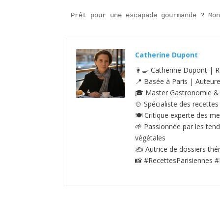
Prêt pour une escapade gourmande ? Mo
Catherine Dupont
👩‍🍳 Catherine Dupont | R
📍 Basée à Paris | Auteur
🎓 Master Gastronomie & S
🍲 Spécialiste des recettes
🍽️ Critique experte des me
🌱 Passionnée par les tenda
végétales
✍️ Autrice de dossiers thé
📸 #RecettesParisiennes #