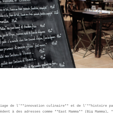
iage de l’**innovation culinaire** et de l’**histoire pa
èdent à des adresses comme **East Mamma** (Big Mamma), *