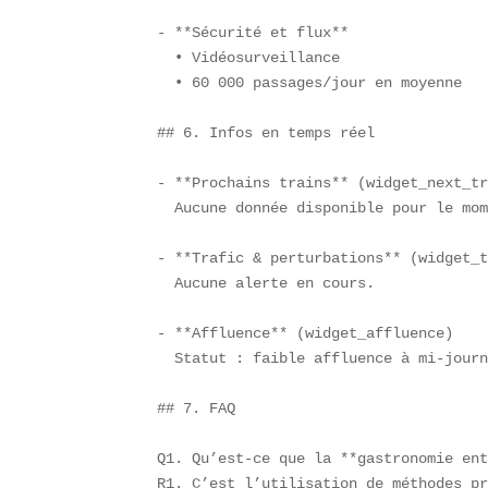
- **Sécurité et flux**  

  • Vidéosurveillance  

  • 60 000 passages/jour en moyenne  

## 6. Infos en temps réel

- **Prochains trains** (widget_next_tr
  Aucune donnée disponible pour le mom
- **Trafic & perturbations** (widget_t
  Aucune alerte en cours.

- **Affluence** (widget_affluence)  

  Statut : faible affluence à mi-journ
## 7. FAQ

Q1. Qu’est-ce que la **gastronomie ent
R1. C’est l’utilisation de méthodes pr