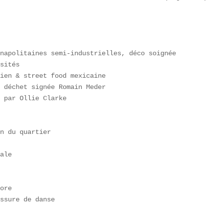
napolitaines semi-industrielles, déco soignée  

sités  

ien & street food mexicaine  

 déchet signée Romain Meder  

 par Ollie Clarke  

n du quartier  

ale  

ore  

ssure de danse  
