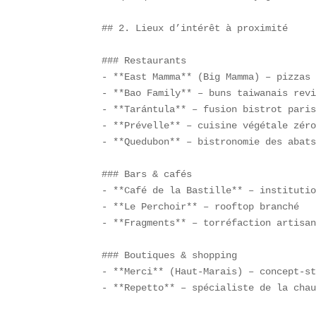
## 2. Lieux d’intérêt à proximité

### Restaurants

- **East Mamma** (Big Mamma) – pizzas 
- **Bao Family** – buns taiwanais revi
- **Tarántula** – fusion bistrot paris
- **Prévelle** – cuisine végétale zéro
- **Quedubon** – bistronomie des abats
### Bars & cafés

- **Café de la Bastille** – institutio
- **Le Perchoir** – rooftop branché  

- **Fragments** – torréfaction artisan
### Boutiques & shopping

- **Merci** (Haut-Marais) – concept-st
- **Repetto** – spécialiste de la chau