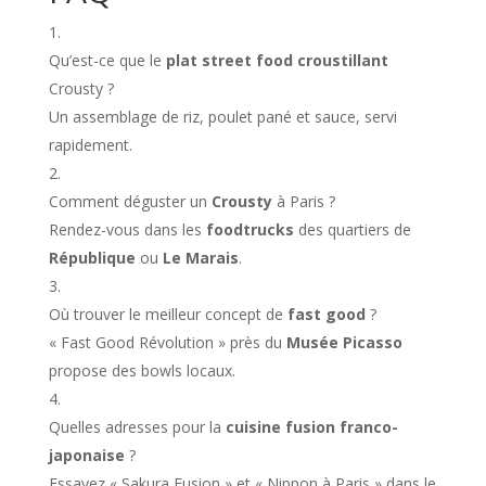
Qu’est-ce que le
plat street food croustillant
Crousty ?
Un assemblage de riz, poulet pané et sauce, servi
rapidement.
Comment déguster un
Crousty
à Paris ?
Rendez-vous dans les
foodtrucks
des quartiers de
République
ou
Le Marais
.
Où trouver le meilleur concept de
fast good
?
« Fast Good Révolution » près du
Musée Picasso
propose des bowls locaux.
Quelles adresses pour la
cuisine fusion franco-
japonaise
?
Essayez « Sakura Fusion » et « Nippon à Paris » dans le