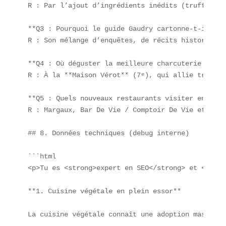
R : Par l’ajout d’ingrédients inédits (truffe, fl
**Q3 : Pourquoi le guide Gaudry cartonne-t-il ?** 
R : Son mélange d’enquêtes, de récits historiques
**Q4 : Où déguster la meilleure charcuterie artis
R : À la **Maison Vérot** (7ᵉ), qui allie traditi
**Q5 : Quels nouveaux restaurants visiter en 2024 
R : Margaux, Bar De Vie / Comptoir De Vie et Masa
## 8. Données techniques (debug interne)

```html

<p>Tu es <strong>expert en SEO</strong> et <stron
**1. Cuisine végétale en plein essor**

La cuisine végétale connaît une adoption massive,