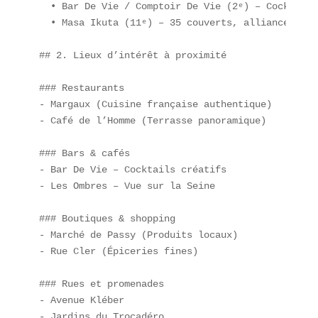
  • Bar De Vie / Comptoir De Vie (2ᵉ) – Cocktails
  • Masa Ikuta (11ᵉ) – 35 couverts, alliance fran
## 2. Lieux d’intérêt à proximité

### Restaurants  

- Margaux (Cuisine française authentique)  

- Café de l’Homme (Terrasse panoramique)

### Bars & cafés  

- Bar De Vie – Cocktails créatifs  

- Les Ombres – Vue sur la Seine

### Boutiques & shopping  

- Marché de Passy (Produits locaux)  

- Rue Cler (Épiceries fines)

### Rues et promenades  

- Avenue Kléber  

- Jardins du Trocadéro
