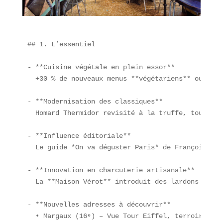
## 1. L’essentiel

- **Cuisine végétale en plein essor**  

  +30 % de nouveaux menus **végétariens** ou **vé
- **Modernisation des classiques**  

  Homard Thermidor revisité à la truffe, tournedo
- **Influence éditoriale**  

  Le guide *On va déguster Paris* de François-Rég
- **Innovation en charcuterie artisanale**  

  La **Maison Vérot** introduit des lardons de sa
- **Nouvelles adresses à découvrir**  

  • Margaux (16ᵉ) – Vue Tour Eiffel, terroir et r