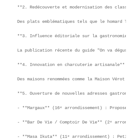
**2. Redécouverte et modernisation des classiques
Des plats emblématiques tels que le homard Thermi
**3. Influence éditoriale sur la gastronomie paris
La publication récente du guide "On va déguster P
**4. Innovation en charcuterie artisanale**

Des maisons renommées comme la Maison Vérot dévoi
**5. Ouverture de nouvelles adresses gastronomique
- **Margaux** (16ᵉ arrondissement) : Propose une 
- **Bar De Vie / Comptoir De Vie** (2ᵉ arrondisse
- **Masa Ikuta** (11ᵉ arrondissement) : Petit res