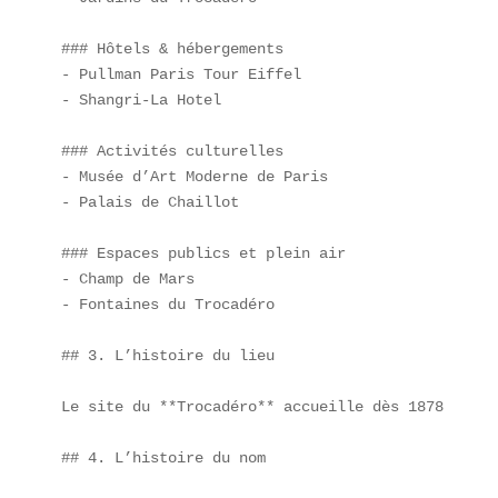
### Hôtels & hébergements  

- Pullman Paris Tour Eiffel  

- Shangri-La Hotel

### Activités culturelles  

- Musée d’Art Moderne de Paris  

- Palais de Chaillot

### Espaces publics et plein air  

- Champ de Mars  

- Fontaines du Trocadéro

## 3. L’histoire du lieu

Le site du **Trocadéro** accueille dès 1878 l’Exp
## 4. L’histoire du nom
