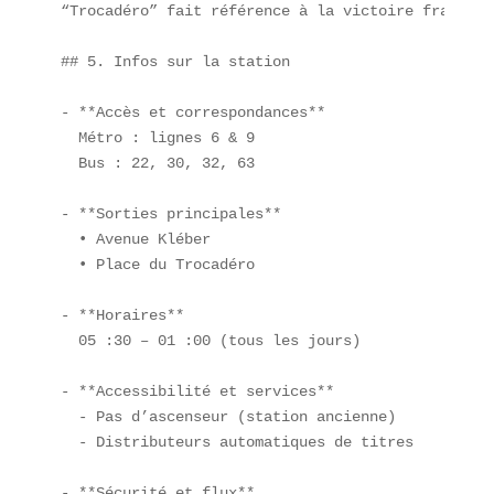
“Trocadéro” fait référence à la victoire français
## 5. Infos sur la station

- **Accès et correspondances**  

  Métro : lignes 6 & 9  

  Bus : 22, 30, 32, 63

- **Sorties principales**  

  • Avenue Kléber  

  • Place du Trocadéro

- **Horaires**  

  05 :30 – 01 :00 (tous les jours)

- **Accessibilité et services**  

  - Pas d’ascenseur (station ancienne)  

  - Distributeurs automatiques de titres

- **Sécurité et flux**  
