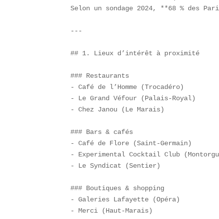
Selon un sondage 2024, **68 % des Pari
---

## 1. Lieux d’intérêt à proximité  

### Restaurants  

- Café de l’Homme (Trocadéro)  

- Le Grand Véfour (Palais-Royal)  

- Chez Janou (Le Marais)  

### Bars & cafés  

- Café de Flore (Saint-Germain)  

- Experimental Cocktail Club (Montorgu
- Le Syndicat (Sentier)  

### Boutiques & shopping  

- Galeries Lafayette (Opéra)  

- Merci (Haut-Marais)  
