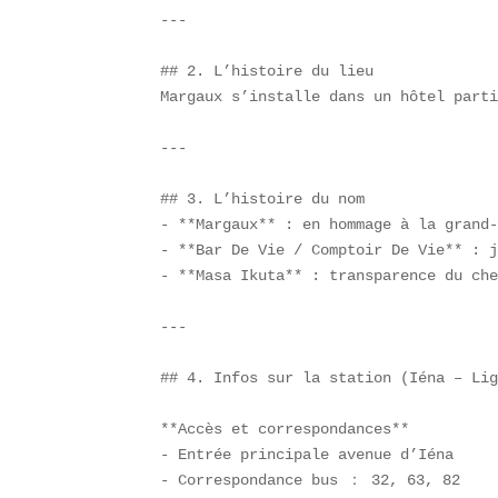
---

## 2. L’histoire du lieu  

Margaux s’installe dans un hôtel parti
---

## 3. L’histoire du nom  

- **Margaux** : en hommage à la grand-
- **Bar De Vie / Comptoir De Vie** : j
- **Masa Ikuta** : transparence du che
---

## 4. Infos sur la station (Iéna – Lig
**Accès et correspondances**  

- Entrée principale avenue d’Iéna  

- Correspondance bus ： 32, 63, 82  
