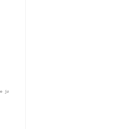
e japonaise (umami, présentation minimaliste).  
