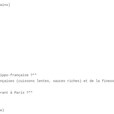
ains)  







ippo-française ?**  

nçaises (cuissons lentes, sauces riches) et de la finess
rant à Paris ?**  

e)  
