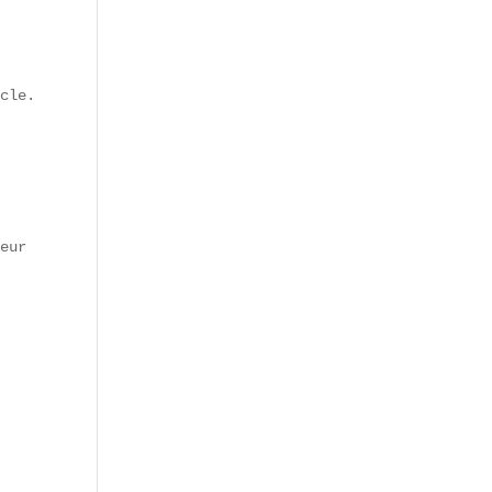
cle. Bar De Vie occupe un ancien comptoir de négoce du q
eur du terroir.  
