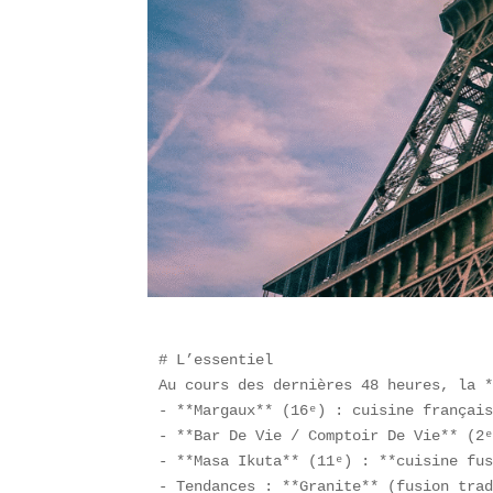
# L’essentiel  

Au cours des dernières 48 heures, la *
- **Margaux** (16ᵉ) : cuisine français
- **Bar De Vie / Comptoir De Vie** (2ᵉ
- **Masa Ikuta** (11ᵉ) : **cuisine fus
- Tendances : **Granite** (fusion trad