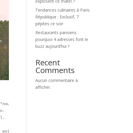
explosent ce matin ?
Tendances culinaires à Paris
République : Exclusif, 7
pépites ce soir
Restaurants parisiens :
pourquoi 4 adresses font le
buzz aujourd’hui ?
Recent
Comments
Aucun commentaire à
afficher.
*nouveaux restaurants** et de **tendances culinaires inn
n.  

l.  

 asiatiques), **Maison Blanche** (produits locaux), **Le