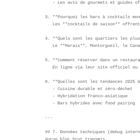
   - Les avis de gourmets et guides of
3. **Pourquoi les bars à cocktails mon
   Les **cocktails de saison** offrent
4. **Quels sont les quartiers les plus
   Le **Marais**, Montorgueil, le Cana
5. **Comment réser­ver dans un restaura
   En ligne via leur site officiel ou 
6. **Quelles sont les tendances 2025 à
   - Cuisine durable et zéro-déchet  

   - Hybridation franco-asiatique  

   - Bars hybrides avec food pairing  
---

## 7. Données techniques (debug intern
Aucun bloc brut transmis.  