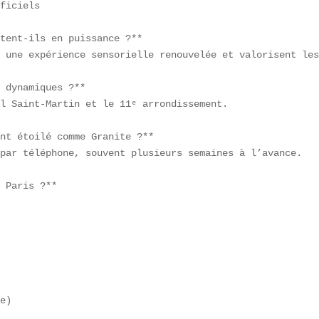
ficiels  

tent-ils en puissance ?**  

 une expérience sensorielle renouvelée et valorisent les
 dynamiques ?**  

l Saint-Martin et le 11ᵉ arrondissement.  

nt étoilé comme Granite ?**  

par téléphone, souvent plusieurs semaines à l’avance.  

 Paris ?**  



e)  
