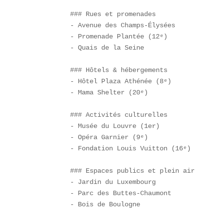
### Rues et promenades  

- Avenue des Champs-Élysées  

- Promenade Plantée (12ᵉ)  

- Quais de la Seine  

### Hôtels & hébergements  

- Hôtel Plaza Athénée (8ᵉ)  

- Mama Shelter (20ᵉ)  

### Activités culturelles  

- Musée du Louvre (1er)  

- Opéra Garnier (9ᵉ)  

- Fondation Louis Vuitton (16ᵉ)  

### Espaces publics et plein air  

- Jardin du Luxembourg  

- Parc des Buttes-Chaumont  

- Bois de Boulogne  
