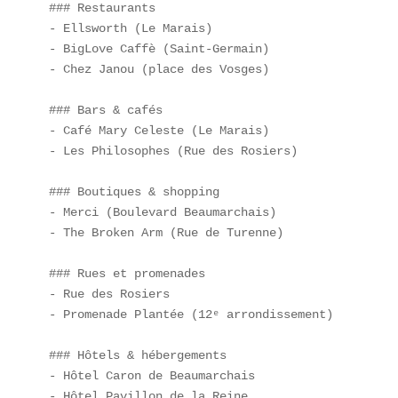
### Restaurants  

- Ellsworth (Le Marais)  

- BigLove Caffè (Saint-Germain)  

- Chez Janou (place des Vosges)

### Bars & cafés  

- Café Mary Celeste (Le Marais)  

- Les Philosophes (Rue des Rosiers)

### Boutiques & shopping  

- Merci (Boulevard Beaumarchais)  

- The Broken Arm (Rue de Turenne)

### Rues et promenades  

- Rue des Rosiers  

- Promenade Plantée (12ᵉ arrondissement)

### Hôtels & hébergements  

- Hôtel Caron de Beaumarchais  

- Hôtel Pavillon de la Reine
