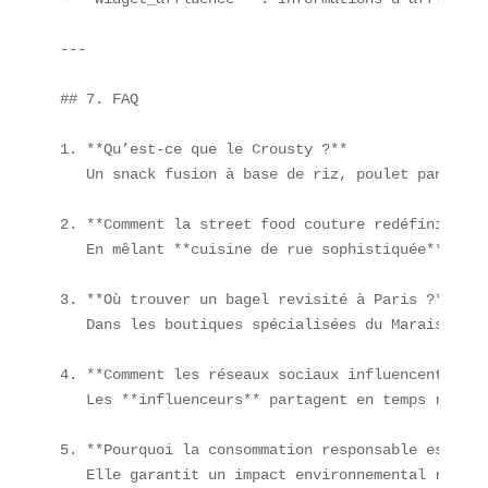
---

## 7. FAQ

1. **Qu’est-ce que le Crousty ?**  

   Un snack fusion à base de riz, poulet pané cro
2. **Comment la street food couture redéfinit-ell
   En mêlant **cuisine de rue sophistiquée** et i
3. **Où trouver un bagel revisité à Paris ?**  

   Dans les boutiques spécialisées du Marais, de 
4. **Comment les réseaux sociaux influencent-ils 
   Les **influenceurs** partagent en temps réel d
5. **Pourquoi la consommation responsable est-ell
   Elle garantit un impact environnemental réduit