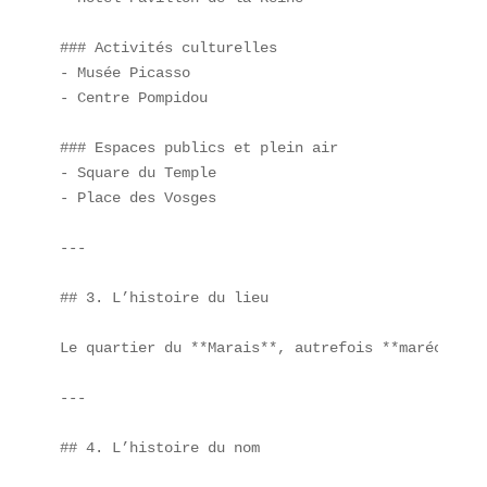
### Activités culturelles  

- Musée Picasso  

- Centre Pompidou

### Espaces publics et plein air  

- Square du Temple  

- Place des Vosges

---

## 3. L’histoire du lieu

Le quartier du **Marais**, autrefois **marécage**
---

## 4. L’histoire du nom
