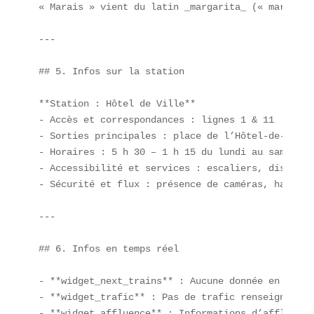
« Marais » vient du latin _margarita_ (« marais »
---

## 5. Infos sur la station

**Station : Hôtel de Ville**  

- Accès et correspondances : lignes 1 & 11  

- Sorties principales : place de l’Hôtel-de-Ville
- Horaires : 5 h 30 – 1 h 15 du lundi au samedi, 
- Accessibilité et services : escaliers, distribu
- Sécurité et flux : présence de caméras, haute a
---

## 6. Infos en temps réel

- **widget_next_trains** : Aucune donnée en temps
- **widget_trafic** : Pas de trafic renseigné act
- **widget_affluence** : Informations d’affluence