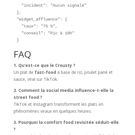
  "incident": "Aucun signalé"

},

"widget_affluence": {

  "taux": "75 %",

  "conseil": "Pic à 18h"

}
FAQ
1. Qu’est-ce que le Crousty ?
Un plat de
fast-food
à base de riz, poulet pané et
sauce, viral sur TikTok.
2. Comment la social media influence-t-elle la
street food ?
TikTok et Instagram transforment les plats en
phénomènes viraux en quelques heures.
3. Pourquoi la comfort food revisitée séduit-elle
?