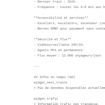
- Dernier train : 1h15.  

- Fréquence : toutes les 6–8 min aux h
**Accessibilité et services**  

- Escaliers, escalators, ascenseur (so
- Bornes OMNY pour paiement sans conta
**Sécurité et flux**  

- Vidéosurveillance 24h/24.  

- Agents MTA en permanence.  

- Flux moyen : 12 000 voyageurs/jour.

---

## Infos en temps réel  

widget_next_trains  

> Pas de données disponibles actuellem
widget_trafic  

> Information trafic non transmise.  
