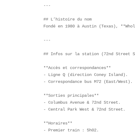
---

## L’histoire du nom  

Fondé en 1980 à Austin (Texas), **Whol
---

## Infos sur la station (72nd Street S
**Accès et correspondances**  

- Ligne Q (direction Coney Island).  

- Correspondance bus M72 (East/West). 
**Sorties principales**  

- Columbus Avenue & 72nd Street.  

- Central Park West & 72nd Street.  

**Horaires**  

- Premier train : 5h02.  
