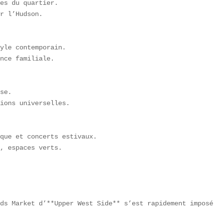
es du quartier.  

r l’Hudson.  

yle contemporain.  

nce familiale.  

se.  

ions universelles.  

que et concerts estivaux.  

, espaces verts.

ds Market d’**Upper West Side** s’est rapidement imposé 