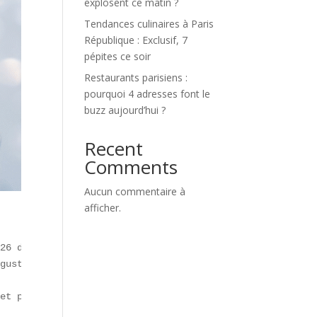
explosent ce matin ?
Tendances culinaires à Paris
République : Exclusif, 7
pépites ce soir
Restaurants parisiens :
pourquoi 4 adresses font le
buzz aujourd’hui ?
Recent
Comments
Aucun commentaire à
afficher.
26 de **Whole Foods Market**, publié le 8 octobre 2025. 
gustatives et nutritionnelles.  

et plaisir.  
