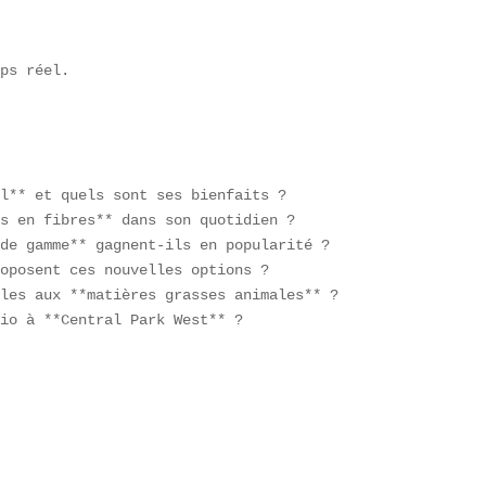
ps réel.

l** et quels sont ses bienfaits ?  

s en fibres** dans son quotidien ?  

de gamme** gagnent-ils en popularité ?  

oposent ces nouvelles options ?  

les aux **matières grasses animales** ?  

io à **Central Park West** ?  

 
