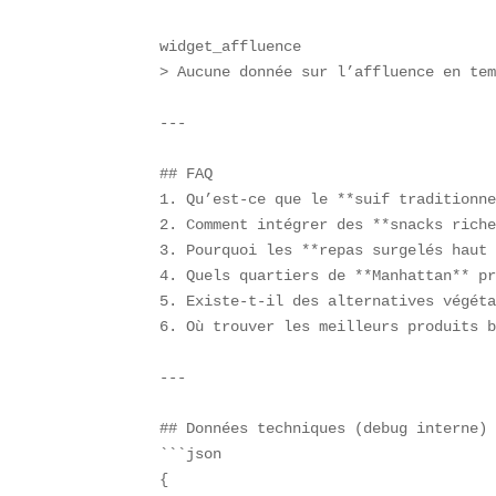
widget_affluence  

> Aucune donnée sur l’affluence en tem
---

## FAQ  

1. Qu’est-ce que le **suif traditionne
2. Comment intégrer des **snacks riche
3. Pourquoi les **repas surgelés haut 
4. Quels quartiers de **Manhattan** pr
5. Existe-t-il des alternatives végéta
6. Où trouver les meilleurs produits b
---

## Données techniques (debug interne) 
```json

{
