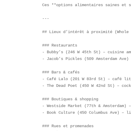
Ces **options alimentaires saines et s
---

## Lieux d’intérêt à proximité (Whole 
### Restaurants  

- Bubby’s (246 W 45th St) – cuisine am
- Jacob’s Pickles (509 Amsterdam Ave) 
### Bars & cafés  

- Café Lalo (201 W 83rd St) – café lit
- The Dead Poet (450 W 42nd St) – cock
### Boutiques & shopping  

- Westside Market (77th & Amsterdam) –
- Book Culture (450 Columbus Ave) – li
### Rues et promenades  
