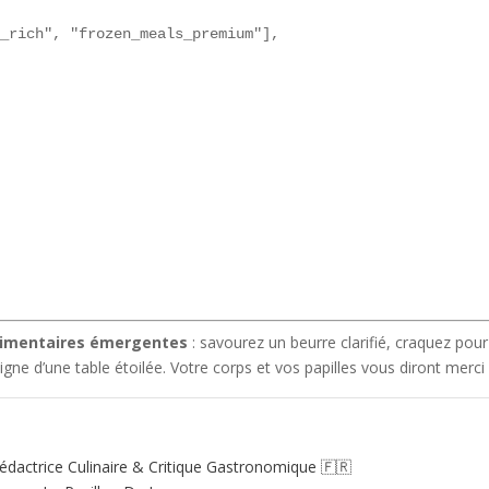
_rich", "frozen_meals_premium"],

limentaires émergentes
: savourez un beurre clarifié, craquez pou
digne d’une table étoilée. Votre corps et vos papilles vous diront merci 
édactrice Culinaire & Critique Gastronomique 🇫🇷