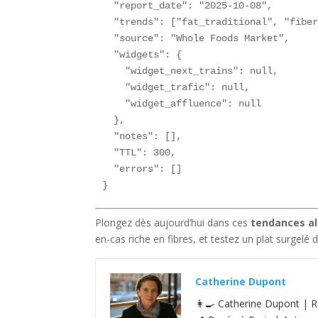
  "report_date": "2025-10-08",

  "trends": ["fat_traditional", "fiber
  "source": "Whole Foods Market",

  "widgets": {

    "widget_next_trains": null,

    "widget_trafic": null,

    "widget_affluence": null

  },

  "notes": [],

  "TTL": 300,

  "errors": []

}
Plongez dès aujourd’hui dans ces
tendances a
en-cas riche en fibres, et testez un plat surgelé 
Catherine Dupont
👩‍🍳 Catherine Dupont | R