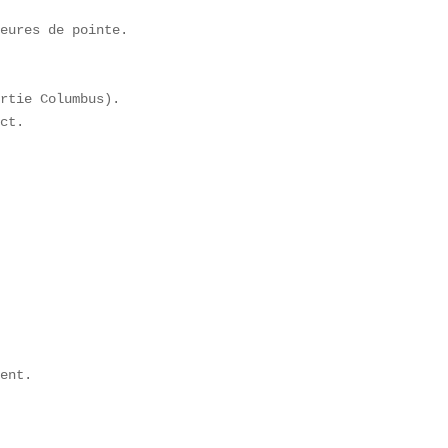
eures de pointe.  

rtie Columbus).  

ct.  

ent.  
