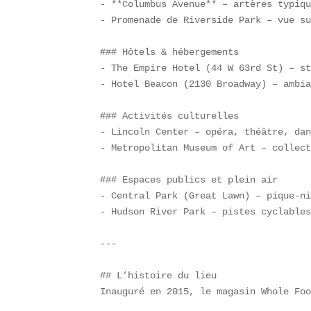
- **Columbus Avenue** – artères typiqu
- Promenade de Riverside Park – vue su
### Hôtels & hébergements  

- The Empire Hotel (44 W 63rd St) – st
- Hotel Beacon (2130 Broadway) – ambia
### Activités culturelles  

- Lincoln Center – opéra, théâtre, dan
- Metropolitan Museum of Art – collect
### Espaces publics et plein air  

- Central Park (Great Lawn) – pique-ni
- Hudson River Park – pistes cyclables
---

## L’histoire du lieu  

Inauguré en 2015, le magasin Whole Foo