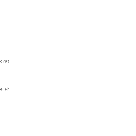
cratique autour des hôtels particuliers. Au fil du temps
e Philippe Auguste. Ce nom subsiste malgré l’assèchement