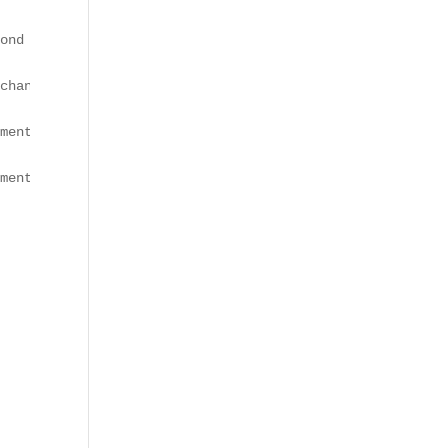
ond souffle, dopés par des versions modernes et gourmand
changer un menu du jour au lendemain.  

ment local et zéro déchet s’imposent chez les chefs et l
ment dans leurs repas.
