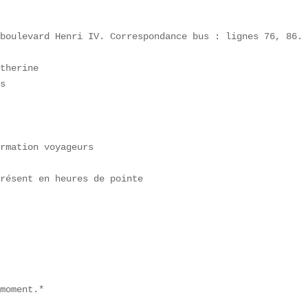
boulevard Henri IV. Correspondance bus : lignes 76, 86. 
therine  

s  

rmation voyageurs  

résent en heures de pointe  

moment.*  
