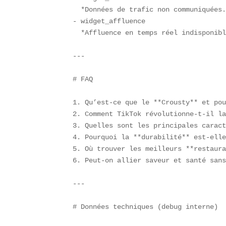
  *Données de trafic non communiquées.
- widget_affluence  

  *Affluence en temps réel indisponibl
---

# FAQ  

1. Qu’est-ce que le **Crousty** et pou
2. Comment TikTok révolutionne-t-il la
3. Quelles sont les principales caract
4. Pourquoi la **durabilité** est-elle
5. Où trouver les meilleurs **restaura
6. Peut-on allier saveur et santé sans
---

# Données techniques (debug interne)  