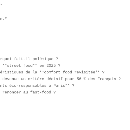
*  

e.*  

rquoi fait-il polémique ?  

 **street food** en 2025 ?  

éristiques de la **comfort food revisitée** ?  

 devenue un critère décisif pour 56 % des Français ?  

nts éco-responsables à Paris** ?  

 renoncer au fast-food ?  


