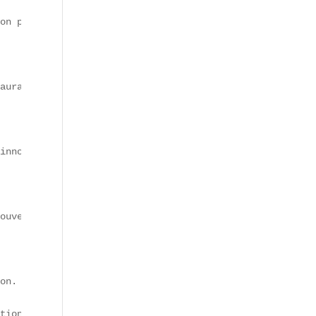
on profil : <p>Contexte : Tu es un expert en SEO et jour
auration rapide qui a rapidement gagné en popularité, no
innovation. Des classiques comme les œufs mayonnaise ou 
ouvelles tendances food. Des plats comme le "Crousty" ou
on. Ainsi, 56 % des Français privilégient désormais les 
ation, tout en répondant aux préoccupations contemporaine