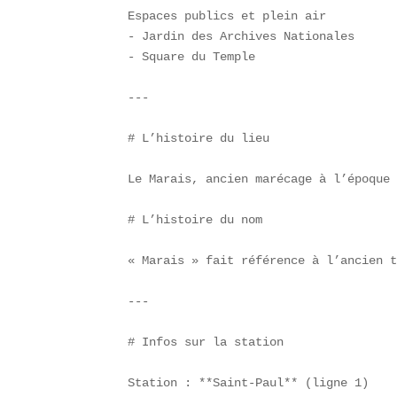
Espaces publics et plein air  

- Jardin des Archives Nationales  

- Square du Temple  

---

# L’histoire du lieu  

Le Marais, ancien marécage à l’époque 
# L’histoire du nom  

« Marais » fait référence à l’ancien t
---

# Infos sur la station  

Station : **Saint-Paul** (ligne 1)
