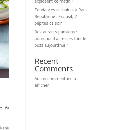
explosent ce matin ?
Tendances culinaires à Paris
République : Exclusif, 7
pépites ce soir
Restaurants parisiens :
pourquoi 4 adresses font le
buzz aujourd’hui ?
Recent
Comments
Aucun commentaire à
afficher.
t fait sensation :  

kTok**, elle attire la génération Z… et les critiques po