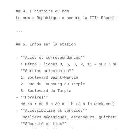
## 4. L’histoire du nom  

Le nom « République » honore la IIIᵉ République. 
---

## 5. Infos sur la station

- **Accès et correspondances**  

  • Métro : lignes 3, 5, 8, 9, 11 – RER : pas de 
- **Sorties principales**  

  1. Boulevard Saint-Martin  

  2. Rue du Faubourg du Temple  

  3. Boulevard du Temple  

- **Horaires**  

  Métro : de 5 h 30 à 1 h (2 h le week-end)  

- **Accessibilité et services**  

  Escaliers mécaniques, ascenseurs, guichets auto
- **Sécurité et flux**  
