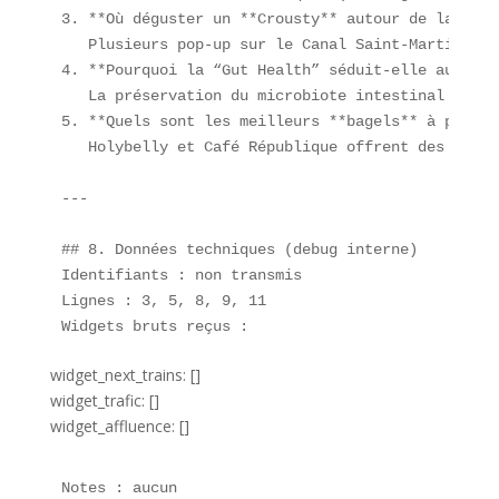
3. **Où déguster un **Crousty** autour de la stat
   Plusieurs pop-up sur le Canal Saint-Martin pro
4. **Pourquoi la “Gut Health” séduit-elle autant ?
   La préservation du microbiote intestinal est l
5. **Quels sont les meilleurs **bagels** à proxim
   Holybelly et Café République offrent des recet
---

## 8. Données techniques (debug interne)  

Identifiants : non transmis  

Lignes : 3, 5, 8, 9, 11  

Widgets bruts reçus :  
widget_next_trains: []
widget_trafic: []
widget_affluence: []
Notes : aucun  
