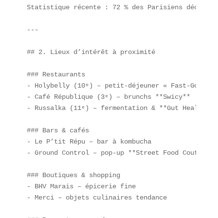
Statistique récente : 72 % des Parisiens déclaren
---

## 2. Lieux d’intérêt à proximité

### Restaurants  

- Holybelly (10ᵉ) – petit-déjeuner « Fast-Good »  
- Café République (3ᵉ) – brunchs **Swicy**  

- Russalka (11ᵉ) – fermentation & **Gut Health**

### Bars & cafés  

- Le P’tit Répu – bar à kombucha  

- Ground Control – pop-up **Street Food Couture**

### Boutiques & shopping  

- BHV Marais – épicerie fine  

- Merci – objets culinaires tendance  
