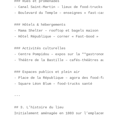
### Rues et promenades  

- Canal Saint-Martin – lieux de food-trucks  

- Boulevard du Temple – enseignes « fast-casual »

### Hôtels & hébergements  

- Mama Shelter – rooftop et bagels maison  

- Hôtel République – corner « Fast-Good »

### Activités culturelles  

- Centre Pompidou – expos sur la **gastronomie ur
- Théâtre de la Bastille – cafés-théâtres autour d
### Espaces publics et plein air  

- Place de la République – agora des food-fans  

- Square Léon Blum – food-trucks santé

---

## 3. L’histoire du lieu  

Initialement aménagée en 1883 sur l’emplacement d