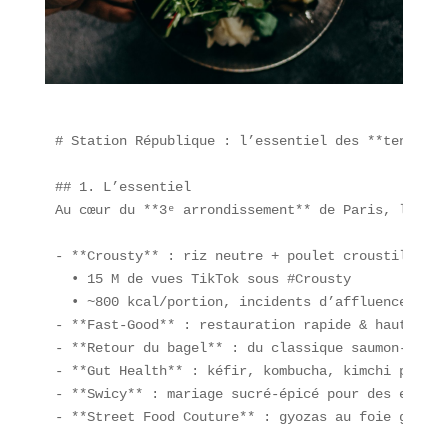
# Station République : l’essentiel des **tendance
## 1. L’essentiel  

Au cœur du **3ᵉ arrondissement** de Paris, la sta
- **Crousty** : riz neutre + poulet croustillant 
  • 15 M de vues TikTok sous #Crousty  

  • ~800 kcal/portion, incidents d’affluence en po
- **Fast-Good** : restauration rapide & haute qua
- **Retour du bagel** : du classique saumon-crème
- **Gut Health** : kéfir, kombucha, kimchi plébis
- **Swicy** : mariage sucré-épicé pour des expéri
- **Street Food Couture** : gyozas au foie gras, 