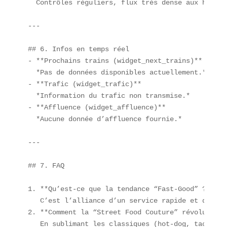
  Contrôles réguliers, flux très dense aux heures
---

## 6. Infos en temps réel  

- **Prochains trains (widget_next_trains)**  

  *Pas de données disponibles actuellement.*  

- **Trafic (widget_trafic)**  

  *Information du trafic non transmise.*  

- **Affluence (widget_affluence)**  

  *Aucune donnée d’affluence fournie.*  

---

## 7. FAQ  

1. **Qu’est-ce que la tendance “Fast-Good” ?**  

   C’est l’alliance d’un service rapide et d’ingr
2. **Comment la “Street Food Couture” révolutionn
   En sublimant les classiques (hot-dog, tacos) a