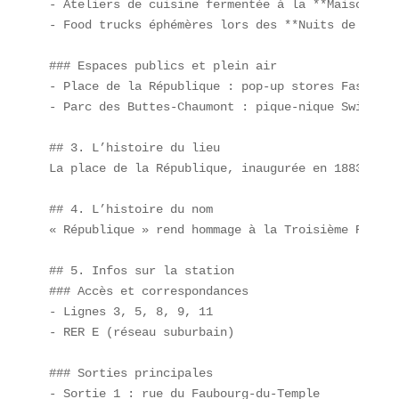
- Ateliers de cuisine fermentée à la **Maison des
- Food trucks éphémères lors des **Nuits de Fourv
### Espaces publics et plein air

- Place de la République : pop-up stores Fast-Good
- Parc des Buttes-Chaumont : pique-nique Swicy en
## 3. L’histoire du lieu

La place de la République, inaugurée en 1883, fut
## 4. L’histoire du nom

« République » rend hommage à la Troisième Républ
## 5. Infos sur la station

### Accès et correspondances

- Lignes 3, 5, 8, 9, 11  

- RER E (réseau suburbain)  

### Sorties principales

- Sortie 1 : rue du Faubourg-du-Temple  
