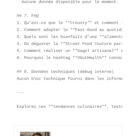
  Aucune donnée disponible pour le moment.

## 7. FAQ

1. Qu’est-ce que le **Crousty** et comment le pré
2. Comment adopter le **Fast-Good au quotidien** ?
3. Quels sont les bienfaits d’une **alimentation 
4. Où déguster la **Street Food Couture parisienn
5. Comment réaliser un **bagel artisanal** maison 
6. Pourquoi le hashtag **#GutHealth** connaît-il 
## 8. Données techniques (debug interne)

Aucun bloc technique fourni dans les informations
---

Explorez ces **tendances culinaires**, testez le 