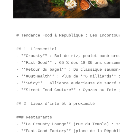
# Tendance Food à République : Les Incontournable
## 1. L’essentiel

- **Crousty** : Bol de riz, poulet pané croustill
- **Fast-Good** : 65 % des 18-35 ans consomment c
- **Retour du bagel** : Du classique saumon-crème
- **#GutHealth** : Plus de **6 milliards** de vue
- **Swicy** : Alliance audacieuse de sucré et épi
- **Street Food Couture** : Gyozas au foie gras, 
## 2. Lieux d’intérêt à proximité

### Restaurants

- **Le Crousty Lounge** (rue du Temple) : spécial
- **Fast-Good Factory** (place de la République) 