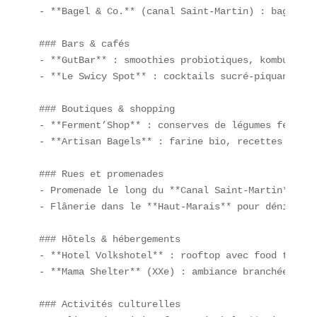
- **Bagel & Co.** (canal Saint-Martin) : bagels b
### Bars & cafés

- **GutBar** : smoothies probiotiques, kombucha lo
- **Le Swicy Spot** : cocktails sucré-piquants in
### Boutiques & shopping

- **Ferment’Shop** : conserves de légumes ferment
- **Artisan Bagels** : farine bio, recettes maison
### Rues et promenades

- Promenade le long du **Canal Saint-Martin** pou
- Flânerie dans le **Haut-Marais** pour dénicher 
### Hôtels & hébergements

- **Hotel Volkshotel** : rooftop avec food trucks
- **Mama Shelter** (XXe) : ambiance branchée, pet
### Activités culturelles
