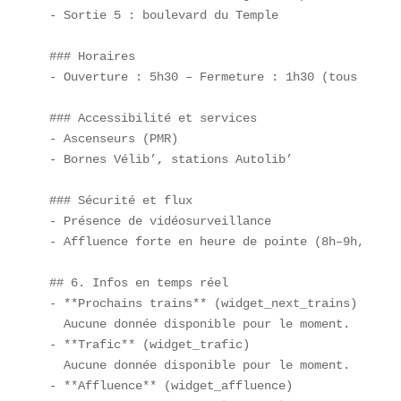
- Sortie 5 : boulevard du Temple  

### Horaires

- Ouverture : 5h30 – Fermeture : 1h30 (tous les jo
### Accessibilité et services

- Ascenseurs (PMR)  

- Bornes Vélib’, stations Autolib’  

### Sécurité et flux

- Présence de vidéosurveillance  

- Affluence forte en heure de pointe (8h–9h, 18h–1
## 6. Infos en temps réel

- **Prochains trains** (widget_next_trains)  

  Aucune donnée disponible pour le moment.

- **Trafic** (widget_trafic)  

  Aucune donnée disponible pour le moment.

- **Affluence** (widget_affluence)  
