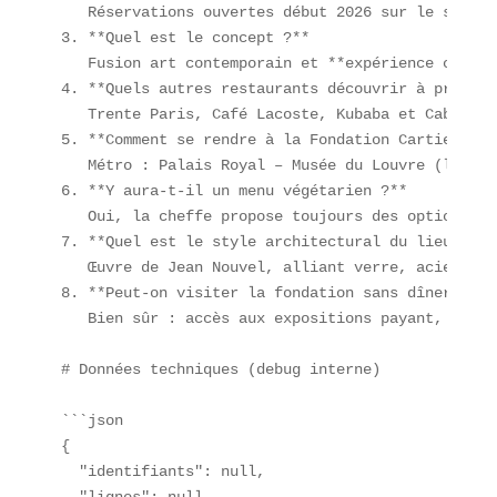
   Réservations ouvertes début 2026 sur le site d
3. **Quel est le concept ?**  

   Fusion art contemporain et **expérience culina
4. **Quels autres restaurants découvrir à proximit
   Trente Paris, Café Lacoste, Kubaba et Cabaret. 
5. **Comment se rendre à la Fondation Cartier ?** 
   Métro : Palais Royal – Musée du Louvre (lignes
6. **Y aura-t-il un menu végétarien ?**  

   Oui, la cheffe propose toujours des options vé
7. **Quel est le style architectural du lieu ?**  
   Œuvre de Jean Nouvel, alliant verre, acier et 
8. **Peut-on visiter la fondation sans dîner ?**  
   Bien sûr : accès aux expositions payant, menu 
# Données techniques (debug interne)

```json

{

  "identifiants": null,

  "lignes": null,
