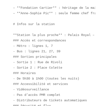
– **Fondation Cartier** : héritage de la maison d
– **Anne-Sophie Pic** : seule femme chef français
# Infos sur la station

**Station la plus proche** : Palais Royal – Musée
### Accès et correspondances  

- Métro : lignes 1, 7  

- Bus : lignes 21, 27, 39  

### Sorties principales  

- Sortie 1 : Rue de Rivoli  

- Sortie 2 : Place Colette  

### Horaires  

- De 5h30 à 1h00 (toutes les nuits)  

### Accessibilité et services  

- Vidéosurveillance  

- Pas d’accès PMR complet  

- Distributeurs de tickets automatiques  

### Sécurité et flux  
