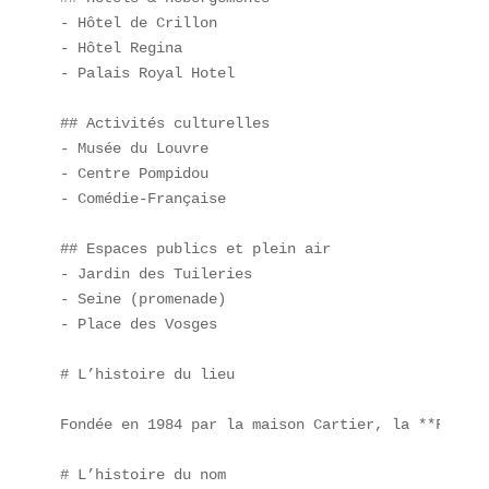
- Hôtel de Crillon  

- Hôtel Regina  

- Palais Royal Hotel  

## Activités culturelles  

- Musée du Louvre  

- Centre Pompidou  

- Comédie-Française  

## Espaces publics et plein air  

- Jardin des Tuileries  

- Seine (promenade)  

- Place des Vosges  

# L’histoire du lieu

Fondée en 1984 par la maison Cartier, la **Fondat
# L’histoire du nom
