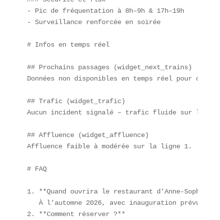
- Pic de fréquentation à 8h–9h & 17h–19h  

- Surveillance renforcée en soirée  

# Infos en temps réel

## Prochains passages (widget_next_trains)  

Données non disponibles en temps réel pour cette s
## Trafic (widget_trafic)  

Aucun incident signalé – trafic fluide sur l’ense
## Affluence (widget_affluence)  

Affluence faible à modérée sur la ligne 1.

# FAQ

1. **Quand ouvrira le restaurant d’Anne-Sophie Pic
   À l’automne 2026, avec inauguration prévue en 
2. **Comment réserver ?**  
