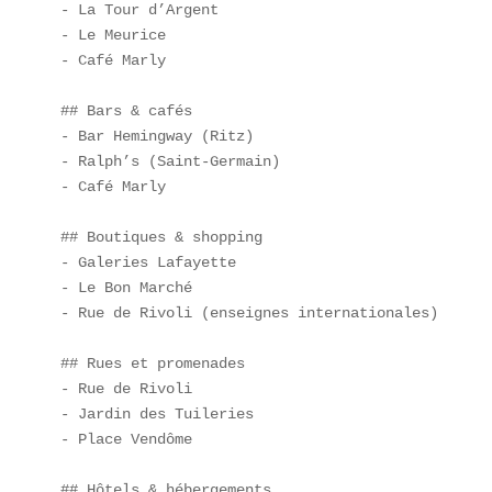
- La Tour d’Argent  

- Le Meurice  

- Café Marly  

## Bars & cafés  

- Bar Hemingway (Ritz)  

- Ralph’s (Saint-Germain)  

- Café Marly  

## Boutiques & shopping  

- Galeries Lafayette  

- Le Bon Marché  

- Rue de Rivoli (enseignes internationales)  

## Rues et promenades  

- Rue de Rivoli  

- Jardin des Tuileries  

- Place Vendôme  

## Hôtels & hébergements  
