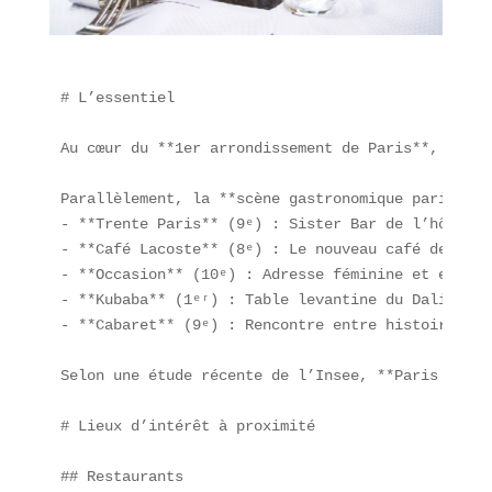
# L’essentiel

Au cœur du **1er arrondissement de Paris**, la **
Parallèlement, la **scène gastronomique parisienn
- **Trente Paris** (9ᵉ) : Sister Bar de l’hôtel M
- **Café Lacoste** (8ᵉ) : Le nouveau café de la m
- **Occasion** (10ᵉ) : Adresse féminine et engagé
- **Kubaba** (1ᵉʳ) : Table levantine du Dalia Gro
- **Cabaret** (9ᵉ) : Rencontre entre histoire et 
Selon une étude récente de l’Insee, **Paris compt
# Lieux d’intérêt à proximité

## Restaurants  
