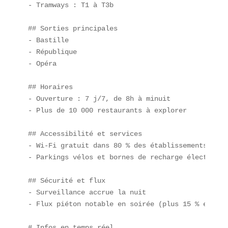
- Tramways : T1 à T3b  

## Sorties principales  

- Bastille  

- République  

- Opéra  

## Horaires  

- Ouverture : 7 j/7, de 8h à minuit  

- Plus de 10 000 restaurants à explorer

## Accessibilité et services  

- Wi-Fi gratuit dans 80 % des établissements  

- Parkings vélos et bornes de recharge électrique

## Sécurité et flux  

- Surveillance accrue la nuit  

- Flux piéton notable en soirée (plus 15 % en 2024
# Infos en temps réel
