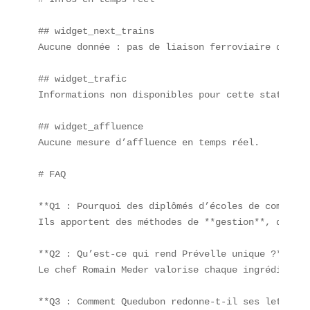
## widget_next_trains  

Aucune donnée : pas de liaison ferroviaire direct
## widget_trafic  

Informations non disponibles pour cette station v
## widget_affluence  

Aucune mesure d’affluence en temps réel.

# FAQ

**Q1 : Pourquoi des diplômés d’écoles de commerce
Ils apportent des méthodes de **gestion**, de **m
**Q2 : Qu’est-ce qui rend Prévelle unique ?**  

Le chef Romain Meder valorise chaque ingrédient e
**Q3 : Comment Quedubon redonne-t-il ses lettres 