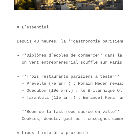
# L’essentiel

Depuis 48 heures, la **gastronomie parisienne** v
- **Diplômés d’écoles de commerce** dans la resta
  Un vent entrepreneurial souffle sur Paris : des
- **Trois restaurants parisiens à tester**  

  • Prévelle (7e arr.) : Romain Meder revisite la
  • Quedubon (19e arr.) : le Britannique Ollie Cl
  • Tarántula (11e arr.) : Emmanuel Peña fusionne
- **Boom de la fast-food sucrée en ville**  

  Cookies, donuts, gaufres : enseignes comme Puff
# Lieux d’intérêt à proximité
