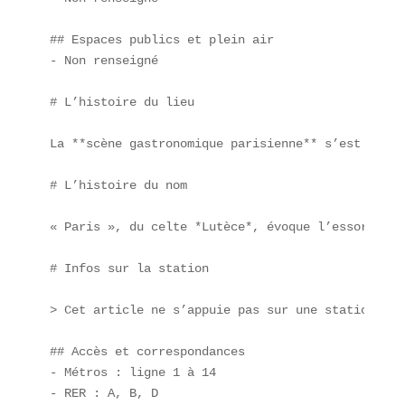
## Espaces publics et plein air  

- Non renseigné

# L’histoire du lieu

La **scène gastronomique parisienne** s’est const
# L’histoire du nom

« Paris », du celte *Lutèce*, évoque l’essor d’un
# Infos sur la station

> Cet article ne s’appuie pas sur une station de 
## Accès et correspondances  

- Métros : ligne 1 à 14  

- RER : A, B, D  
