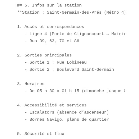
## 5. Infos sur la station  

**Station : Saint-Germain-des-Prés (Métro 4)**

1. Accès et correspondances  

   - Ligne 4 (Porte de Clignancourt ↔ Mairie de M
   - Bus 39, 63, 70 et 86  

2. Sorties principales  

   - Sortie 1 : Rue Lobineau  

   - Sortie 2 : Boulevard Saint-Germain  

3. Horaires  

   - De 05 h 30 à 01 h 15 (dimanche jusque 00 h 45
4. Accessibilité et services  

   - Escalators (absence d’ascenseur)  

   - Bornes Navigo, plans de quartier  

5. Sécurité et flux  
