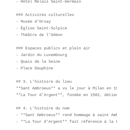
- Hôtel Relais Saint-Germain  

### Activités culturelles

- Musée d’Orsay  

- Église Saint-Sulpice  

- Théâtre de l’Odéon  

### Espaces publics et plein air

- Jardin du Luxembourg  

- Quais de la Seine  

- Place Dauphine  

## 3. L’histoire du lieu

**Sant Ambroeus** a vu le jour à Milan en 1936, p
**La Tour d’Argent**, fondée en 1582, détient un 
## 4. L’histoire du nom

- **Sant Ambroeus** rend hommage à saint Ambroise
- **La Tour d’Argent** fait référence à la tour m