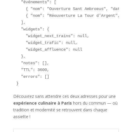
  "événements": [

    { "nom": "Ouverture Sant Ambroeus", "date": "
    { "nom": "Réouverture La Tour d'Argent", "dat
  ],

  "widgets": {

    "widget_next_trains": null,

    "widget_trafic": null,

    "widget_affluence": null

  },

  "notes": [],

  "TTL": 3600,

  "errors": []

}
Découvrez sans attendre ces deux adresses pour une
expérience culinaire à Paris
hors du commun — où
tradition et modernité se retrouvent dans chaque
assiette !