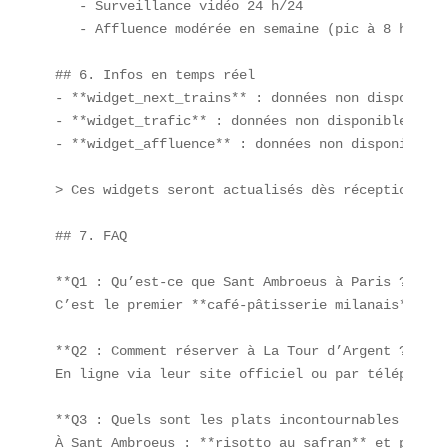
   - Surveillance vidéo 24 h/24  

   - Affluence modérée en semaine (pic à 8 h et 18
## 6. Infos en temps réel

- **widget_next_trains** : données non disponibles
- **widget_trafic** : données non disponibles  

- **widget_affluence** : données non disponibles  
> Ces widgets seront actualisés dès réception des
## 7. FAQ

**Q1 : Qu’est-ce que Sant Ambroeus à Paris ?**  

C’est le premier **café-pâtisserie milanais** à o
**Q2 : Comment réserver à La Tour d’Argent ?**  

En ligne via leur site officiel ou par téléphone.
**Q3 : Quels sont les plats incontournables ?**  

À Sant Ambroeus : **risotto au safran** et pâtiss