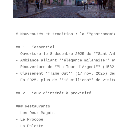
# Nouveautés et tradition : la **gastronomie pari
## 1. L’essentiel

- Ouverture le 8 décembre 2025 de **Sant Ambroeus
- Ambiance alliant **élégance milanaise** et **so
- Réouverture de **La Tour d’Argent** (1582) au 1
- Classement **Time Out** (17 nov. 2025) des **50
- En 2025, plus de **12 millions** de visiteurs o
## 2. Lieux d’intérêt à proximité

### Restaurants

- Les Deux Magots  

- Le Procope  

- La Palette  
