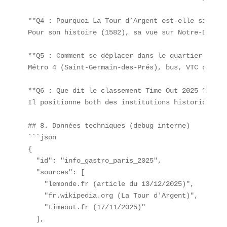
**Q4 : Pourquoi La Tour d’Argent est-elle si célè
Pour son histoire (1582), sa vue sur Notre-Dame, 
**Q5 : Comment se déplacer dans le quartier ?**  

Métro 4 (Saint-Germain-des-Prés), bus, VTC ou Bal
**Q6 : Que dit le classement Time Out 2025 ?**  

Il positionne both des institutions historiques e
## 8. Données techniques (debug interne)

```json

{

  "id": "info_gastro_paris_2025",

  "sources": [

    "lemonde.fr (article du 13/12/2025)",

    "fr.wikipedia.org (La Tour d'Argent)",

    "timeout.fr (17/11/2025)"

  ],
