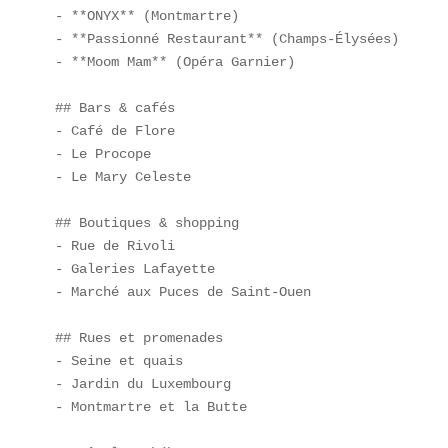
- **ONYX** (Montmartre)  

- **Passionné Restaurant** (Champs-Élysées)  

- **Moom Mam** (Opéra Garnier)  

## Bars & cafés  

- Café de Flore  

- Le Procope  

- Le Mary Celeste  

## Boutiques & shopping  

- Rue de Rivoli  

- Galeries Lafayette  

- Marché aux Puces de Saint-Ouen  

## Rues et promenades  

- Seine et quais  

- Jardin du Luxembourg  

- Montmartre et la Butte  
