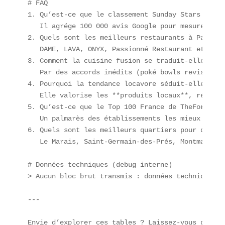
# FAQ  

1. Qu’est-ce que le classement Sunday Stars et co
   Il agrége 100 000 avis Google pour mesurer la 
2. Quels sont les meilleurs restaurants à Paris s
   DAME, LAVA, ONYX, Passionné Restaurant et Moom 
3. Comment la cuisine fusion se traduit-elle à Par
   Par des accords inédits (poké bowls revisités,
4. Pourquoi la tendance locavore séduit-elle autan
   Elle valorise les **produits locaux**, réduit 
5. Qu’est-ce que le Top 100 France de TheFork ?  

   Un palmarès des établissements les mieux notés
6. Quels sont les meilleurs quartiers pour dîner ?
   Le Marais, Saint-Germain-des-Prés, Montmartre,
# Données techniques (debug interne)  

> Aucun bloc brut transmis : données techniques n
---

Envie d’explorer ces tables ? Laissez-vous guider