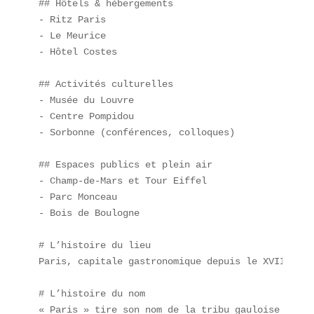
## Hôtels & hébergements  

- Ritz Paris  

- Le Meurice  

- Hôtel Costes  

## Activités culturelles  

- Musée du Louvre  

- Centre Pompidou  

- Sorbonne (conférences, colloques)  

## Espaces publics et plein air  

- Champ-de-Mars et Tour Eiffel  

- Parc Monceau  

- Bois de Boulogne  

# L’histoire du lieu  

Paris, capitale gastronomique depuis le XVIIᵉ siè
# L’histoire du nom  

« Paris » tire son nom de la tribu gauloise des *