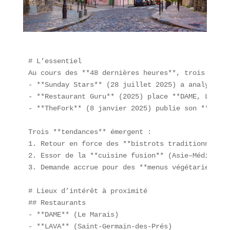
# L’essentiel  

Au cours des **48 dernières heures**, trois class
- **Sunday Stars** (28 juillet 2025) a analysé pr
- **Restaurant Guru** (2025) place **DAME, LAVA, 
- **TheFork** (8 janvier 2025) publie son **Top 1
Trois **tendances** émergent :  

1. Retour en force des **bistrots traditionnels**.
2. Essor de la **cuisine fusion** (Asie–Méditerra
3. Demande accrue pour des **menus végétariens** 
# Lieux d’intérêt à proximité  

## Restaurants  

- **DAME** (Le Marais)  

- **LAVA** (Saint-Germain-des-Prés)  
