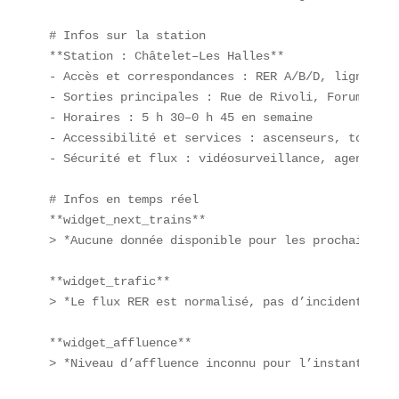
# Infos sur la station  

**Station : Châtelet–Les Halles**  

- Accès et correspondances : RER A/B/D, lignes 1/
- Sorties principales : Rue de Rivoli, Forum des H
- Horaires : 5 h 30–0 h 45 en semaine  

- Accessibilité et services : ascenseurs, toilett
- Sécurité et flux : vidéosurveillance, agent sur
# Infos en temps réel  

**widget_next_trains**  

> *Aucune donnée disponible pour les prochains pa
**widget_trafic**  

> *Le flux RER est normalisé, pas d’incidents sig
**widget_affluence**  

> *Niveau d’affluence inconnu pour l’instant.*  
