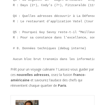
R : Days (2ᵉ), Cody’s (7ᵉ), Fitzcaraldo (11ᵉ) ou 
Q4 : Quelles adresses découvrir à La Défense ?  

R : Le restaurant d’application Vatel (tour Auror
Q5 : Pourquoi Guy Savoy reste-t-il “Meilleur rest
R : Pour sa constance dans l’excellence, son menu
# 8. Données techniques (debug interne)

Aucun bloc brut transmis dans les informations ci
Prêt pour un voyage culinaire ? Laissez-vous guider par
ces
nouvelles adresses
, osez la fusion
franco-
américaine
et savourez l’audace des chefs qui
réinventent chaque quartier de
Paris
.