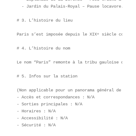
  - Jardin du Palais-Royal – Pause locavore.

# 3. L’histoire du lieu

Paris s’est imposée depuis le XIXᵉ siècle comme c
# 4. L’histoire du nom

Le nom “Paris” remonte à la tribu gauloise des **
# 5. Infos sur la station

(Non applicable pour un panorama général de la ga
- Accès et correspondances : N/A  

- Sorties principales : N/A  

- Horaires : N/A  

- Accessibilité : N/A  

- Sécurité : N/A  
