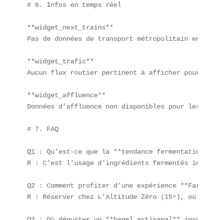
# 6. Infos en temps réel

**widget_next_trains**  

Pas de données de transport métropolitain en cont
**widget_trafic**  

Aucun flux routier pertinent à afficher pour cet a
**widget_affluence**  

Données d’affluence non disponibles pour les resta
# 7. FAQ

Q1 : Qu’est-ce que la **tendance fermentation 2.0*
R : C’est l’usage d’ingrédients fermentés innovan
Q2 : Comment profiter d’une expérience **Farm & T
R : Réserver chez L’Altitude Zéro (15ᵉ), où les h
Q3 : Où déguster un **bagel artisanal** inspiré d