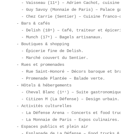
  - Vaisseau (11ᵉ) – Adrien Cachot, cuisine icono
  - Guy Savoy (Monnaie de Paris) – Palace gastron
  - Chez Carrie (Sentier) – Cuisine franco-califo
- Bars & cafés  

  - Delish (18ᵉ) – Café, traiteur et épicerie fin
  - Munch (17ᵉ) – Bagels artisanaux.  

- Boutiques & shopping  

  - Épicerie fine de Delish.  

  - Marché couvert du Sentier.  

- Rues et promenades  

  - Rue Saint-Honoré – Décors baroque et brasserie
  - Promenade Plantée – Balade verte.  

- Hôtels & hébergements  

  - Cheval Blanc (1ᵉʳ) – Suite gastronomique Hakub
  - Citizen M (La Défense) – Design urbain.  

- Activités culturelles  

  - La Défense Arena – Concerts et food trucks.  

  - La Monnaie de Paris – Expos culinaires.  

- Espaces publics et plein air  

  - Esplanade de La Défense – Food trucks & kiosqu