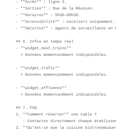
- **Accès** : ligne 2.  

- **Sorties** : Rue de la Réunion.  

- **Horaires** : 5h30–00h30.  

- **Accessibilité** : escaliers uniquement.  

- **Sécurité** : agents de surveillance en horair
## 6. Infos en temps réel  

- **widget_next_trains**  

  > Données momentanément indisponibles.  

- **widget_trafic**  

  > Données momentanément indisponibles.  

- **widget_affluence**  

  > Données momentanément indisponibles.  

## 7. FAQ  

1. **Comment réserver** une table ?  

   - Contactez directement chaque établissement p
2. **Qu’est-ce que la cuisine bistronomique** ?  
