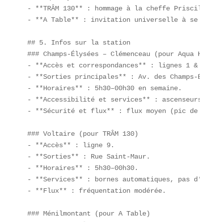
- **TRÂM 130** : hommage à la cheffe Priscilla Tr
- **A Table** : invitation universelle à se rasse
## 5. Infos sur la station  

### Champs-Élysées – Clémenceau (pour Aqua Kyoto) 
- **Accès et correspondances** : lignes 1 & 13.  

- **Sorties principales** : Av. des Champs-Élysée
- **Horaires** : 5h30–00h30 en semaine.  

- **Accessibilité et services** : ascenseurs, bor
- **Sécurité et flux** : flux moyen (pic de 10 00
### Voltaire (pour TRÂM 130)  

- **Accès** : ligne 9.  

- **Sorties** : Rue Saint-Maur.  

- **Horaires** : 5h30–00h30.  

- **Services** : bornes automatiques, pas d’ascens
- **Flux** : fréquentation modérée.  

### Ménilmontant (pour A Table)  
