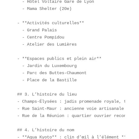
  - Hôtel Voltaire Gare de Lyon  

  - Mama Shelter (20e)  

- **Activités culturelles**  

  - Grand Palais  

  - Centre Pompidou  

  - Atelier des Lumières  

- **Espaces publics et plein air**  

  - Jardin du Luxembourg  

  - Parc des Buttes-Chaumont  

  - Place de la Bastille  

## 3. L’histoire du lieu  

- Champs-Élysées : jadis promenade royale, transf
- Rue Saint-Maur : ancienne voie artisanale du fa
- Rue de la Réunion : quartier ouvrier reconverti
## 4. L’histoire du nom  

- **Aqua Kyoto** : clin d’œil à l’élément **eau**