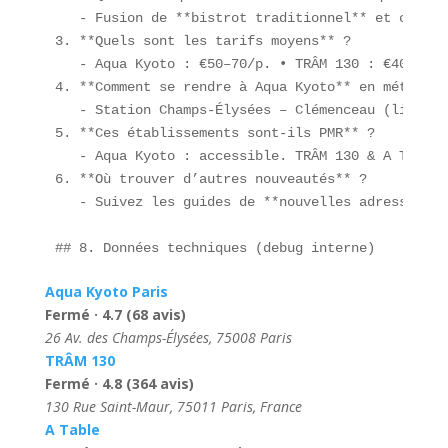
   - Fusion de **bistrot traditionnel** et créati
3. **Quels sont les tarifs moyens** ?  

   - Aqua Kyoto : €50–70/p. • TRÂM 130 : €40–60/p
4. **Comment se rendre à Aqua Kyoto** en métro ?  
   - Station Champs-Élysées – Clémenceau (lignes 
5. **Ces établissements sont-ils PMR** ?  

   - Aqua Kyoto : accessible. TRÂM 130 & A Table 
6. **Où trouver d’autres nouveautés** ?  

   - Suivez les guides de **nouvelles adresses ga
## 8. Données techniques (debug interne)  
Aqua Kyoto Paris
Fermé · 4.7 (68 avis)
26 Av. des Champs-Élysées, 75008 Paris
TRÂM 130
Fermé · 4.8 (364 avis)
130 Rue Saint-Maur, 75011 Paris, France
A Table