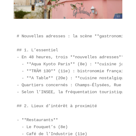
# Nouvelles adresses : la scène **gastronomique p
## 1. L’essentiel  

- En 48 heures, trois **nouvelles adresses** ont 
  - **Aqua Kyoto Paris** (8e) : **cuisine japonai
  - **TRÂM 130** (11e) : bistronomie française re
  - **A Table** (20e) : **cuisine nostalgique bis
- Quartiers concernés : Champs-Élysées, Rue Saint
- Selon l’INSEE, la fréquentation touristique à P
## 2. Lieux d’intérêt à proximité  

- **Restaurants**  

  - Le Fouquet’s (8e)  

  - Café de l’Industrie (11e)  
