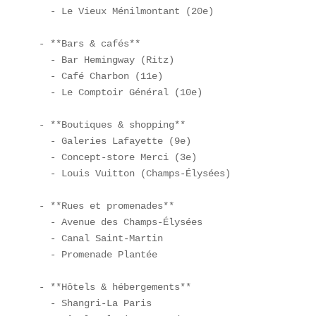
  - Le Vieux Ménilmontant (20e)  

- **Bars & cafés**  

  - Bar Hemingway (Ritz)  

  - Café Charbon (11e)  

  - Le Comptoir Général (10e)  

- **Boutiques & shopping**  

  - Galeries Lafayette (9e)  

  - Concept-store Merci (3e)  

  - Louis Vuitton (Champs-Élysées)  

- **Rues et promenades**  

  - Avenue des Champs-Élysées  

  - Canal Saint-Martin  

  - Promenade Plantée  

- **Hôtels & hébergements**  

  - Shangri-La Paris  
