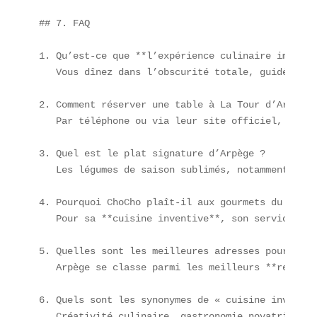
## 7. FAQ

1. Qu’est-ce que **l’expérience culinaire immersi
   Vous dînez dans l’obscurité totale, guidé par 
2. Comment réserver une table à La Tour d’Argent ?
   Par téléphone ou via leur site officiel, plusi
3. Quel est le plat signature d’Arpège ?  

   Les légumes de saison sublimés, notamment la c
4. Pourquoi ChoCho plaît-il aux gourmets du 10ᵉ ? 
   Pour sa **cuisine inventive**, son service att
5. Quelles sont les meilleures adresses pour un *
   Arpège se classe parmi les meilleurs **restaur
6. Quels sont les synonymes de « cuisine inventive
   Créativité culinaire, gastronomie novatrice, m