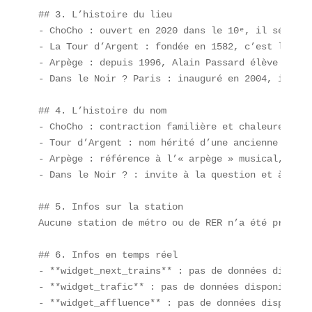
## 3. L’histoire du lieu

- ChoCho : ouvert en 2020 dans le 10ᵉ, il séduit 
- La Tour d’Argent : fondée en 1582, c’est l’un d
- Arpège : depuis 1996, Alain Passard élève la **
- Dans le Noir ? Paris : inauguré en 2004, il pro
## 4. L’histoire du nom

- ChoCho : contraction familière et chaleureuse, 
- Tour d’Argent : nom hérité d’une ancienne tour 
- Arpège : référence à l’« arpège » musical, symb
- Dans le Noir ? : invite à la question et à la d
## 5. Infos sur la station

Aucune station de métro ou de RER n’a été précisé
## 6. Infos en temps réel

- **widget_next_trains** : pas de données disponib
- **widget_trafic** : pas de données disponibles. 
- **widget_affluence** : pas de données disponible