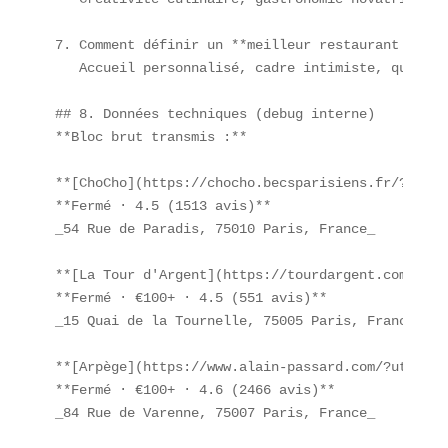
7. Comment définir un **meilleur restaurant pour 
   Accueil personnalisé, cadre intimiste, qualité
## 8. Données techniques (debug interne)

**Bloc brut transmis :**

**[ChoCho](https://chocho.becsparisiens.fr/?utm_s
**Fermé · 4.5 (1513 avis)**  

_54 Rue de Paradis, 75010 Paris, France_  

**[La Tour d'Argent](https://tourdargent.com/?utm
**Fermé · €100+ · 4.5 (551 avis)**  

_15 Quai de la Tournelle, 75005 Paris, France_  

**[Arpège](https://www.alain-passard.com/?utm_sou
**Fermé · €100+ · 4.6 (2466 avis)**  

_84 Rue de Varenne, 75007 Paris, France_  
