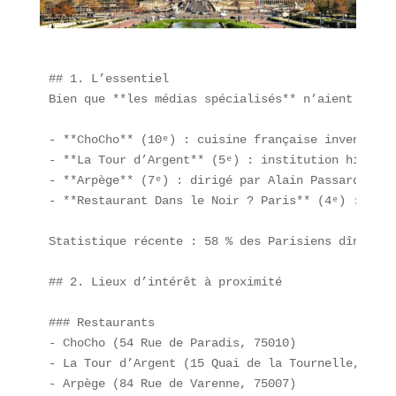
## 1. L’essentiel

Bien que **les médias spécialisés** n’aient pas p
- **ChoCho** (10ᵉ) : cuisine française inventive,
- **La Tour d’Argent** (5ᵉ) : institution histori
- **Arpège** (7ᵉ) : dirigé par Alain Passard, tro
- **Restaurant Dans le Noir ? Paris** (4ᵉ) : dîne
Statistique récente : 58 % des Parisiens dînent h
## 2. Lieux d’intérêt à proximité

### Restaurants

- ChoCho (54 Rue de Paradis, 75010)  

- La Tour d’Argent (15 Quai de la Tournelle, 75005
- Arpège (84 Rue de Varenne, 75007)  
