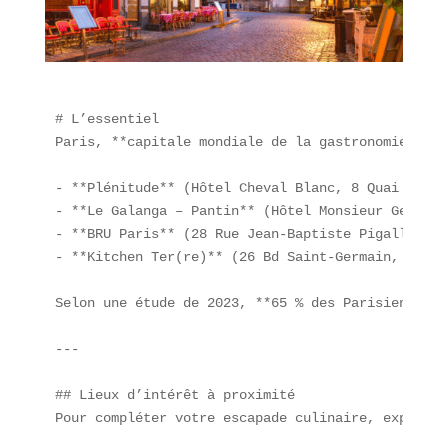
# L’essentiel  

Paris, **capitale mondiale de la gastronomie**, v
- **Plénitude** (Hôtel Cheval Blanc, 8 Quai du Lo
- **Le Galanga – Pantin** (Hôtel Monsieur George,
- **BRU Paris** (28 Rue Jean-Baptiste Pigalle, 75
- **Kitchen Ter(re)** (26 Bd Saint-Germain, 75005
Selon une étude de 2023, **65 % des Parisiens** e
---

## Lieux d’intérêt à proximité  

Pour compléter votre escapade culinaire, explorez