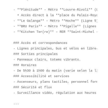
- **Plénitude** – Métro **Louvre-Rivoli** (Ligne 1
  • Accès direct à la **place du Palais-Royal**  

- **Le Galanga** – Métro **Hoche** (Ligne 5) | Tra
- **BRU Paris** – Métro **Pigalle** (Lignes 2 & 12
- **Kitchen Ter(re)** – RER **Saint-Michel – Notr
### Accès et correspondances  

- Lignes principales, bus et vélos en libre-servic
### Sorties principales  

- Panneaux clairs, totems vibrants.  

### Horaires  

- De 5h30 à 1h00 du matin (varie selon la ligne). 
### Accessibilité et services  

- Ascenseurs, plans tactiles, personnel formé.  

### Sécurité et flux  

- Surveillance vidéo, régulation aux heures de poi
---
