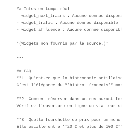
## Infos en temps réel  

- widget_next_trains : Aucune donnée disponible.  
- widget_trafic : Aucune donnée disponible.  

- widget_affluence : Aucune donnée disponible.  

*(Widgets non fournis par la source.)*

---

## FAQ  

**1. Qu’est-ce que la bistronomie antillaise ?**  
C’est l’élégance du **bistrot français** mariée a
**2. Comment réserver dans un restaurant fermé lo
Vérifiez l’ouverture en ligne ou via leur site of
**3. Quelle fourchette de prix pour un menu dégus
Elle oscille entre **20 € et plus de 100 €**, sel