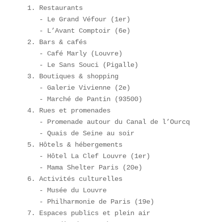
1. Restaurants  

   - Le Grand Véfour (1er)  

   - L’Avant Comptoir (6e)  

2. Bars & cafés  

   - Café Marly (Louvre)  

   - Le Sans Souci (Pigalle)  

3. Boutiques & shopping  

   - Galerie Vivienne (2e)  

   - Marché de Pantin (93500)  

4. Rues et promenades  

   - Promenade autour du Canal de l’Ourcq  

   - Quais de Seine au soir  

5. Hôtels & hébergements  

   - Hôtel La Clef Louvre (1er)  

   - Mama Shelter Paris (20e)  

6. Activités culturelles  

   - Musée du Louvre  

   - Philharmonie de Paris (19e)  

7. Espaces publics et plein air  
