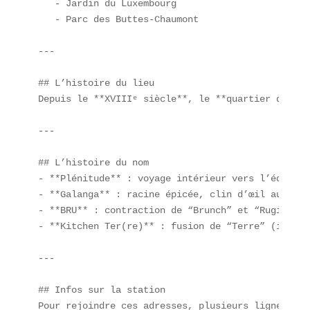
   - Jardin du Luxembourg  

   - Parc des Buttes-Chaumont  

---

## L’histoire du lieu  

Depuis le **XVIIIᵉ siècle**, le **quartier du Lou
---

## L’histoire du nom  

- **Plénitude** : voyage intérieur vers l’équilib
- **Galanga** : racine épicée, clin d’œil aux iti
- **BRU** : contraction de “Brunch” et “Rugisseme
- **Kitchen Ter(re)** : fusion de “Terre” (ingréd
---

## Infos sur la station  

Pour rejoindre ces adresses, plusieurs lignes :
