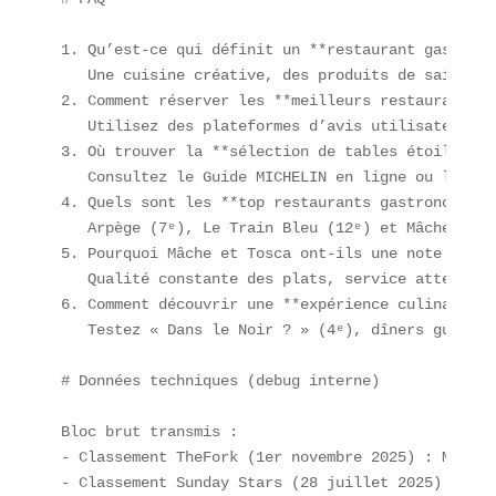
1. Qu’est-ce qui définit un **restaurant gastrono
   Une cuisine créative, des produits de saison e
2. Comment réserver les **meilleurs restaurants p
   Utilisez des plateformes d’avis utilisateurs (
3. Où trouver la **sélection de tables étoilées P
   Consultez le Guide MICHELIN en ligne ou l’appl
4. Quels sont les **top restaurants gastronomique
   Arpège (7ᵉ), Le Train Bleu (12ᵉ) et Mâche (10ᵉ
5. Pourquoi Mâche et Tosca ont-ils une note élevée
   Qualité constante des plats, service attentif 
6. Comment découvrir une **expérience culinaire u
   Testez « Dans le Noir ? » (4ᵉ), dîners guidés 
# Données techniques (debug interne)

Bloc brut transmis :  

- Classement TheFork (1er novembre 2025) : Mâche,
- Classement Sunday Stars (28 juillet 2025) : DAM