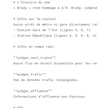
# L’histoire du nom  

« Brady » rend hommage à A.R. Brady, comptable am
# Infos sur la station  

Aucun arrêt de métro ni gare directement rattaché
- Station Gare de l’Est (Lignes 4, 5, 7)  

- Station République (Lignes 3, 5, 8, 9, 11)  

# Infos en temps réel

**widget_next_trains**  

Aucun flux en direct disponible pour les restauran
**widget_trafic**  

Pas de données trafic renseignées.

**widget_affluence**  

Informations d’affluence non fournies.

# FAQ
