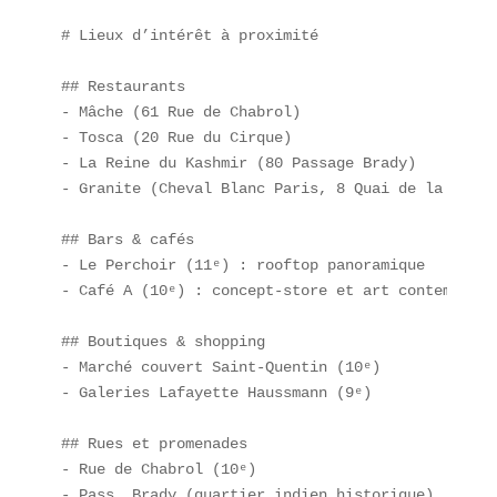
# Lieux d’intérêt à proximité

## Restaurants  

- Mâche (61 Rue de Chabrol)  

- Tosca (20 Rue du Cirque)  

- La Reine du Kashmir (80 Passage Brady)  

- Granite (Cheval Blanc Paris, 8 Quai de la Confér
## Bars & cafés  

- Le Perchoir (11ᵉ) : rooftop panoramique  

- Café A (10ᵉ) : concept-store et art contemporain
## Boutiques & shopping  

- Marché couvert Saint-Quentin (10ᵉ)  

- Galeries Lafayette Haussmann (9ᵉ)  

## Rues et promenades  

- Rue de Chabrol (10ᵉ)  

- Pass. Brady (quartier indien historique)  
