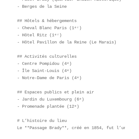
- Berges de la Seine  

## Hôtels & hébergements  

- Cheval Blanc Paris (1ᵉʳ)  

- Hôtel Ritz (1ᵉʳ)  

- Hôtel Pavillon de la Reine (Le Marais)  

## Activités culturelles  

- Centre Pompidou (4ᵉ)  

- Île Saint-Louis (4ᵉ)  

- Notre-Dame de Paris (4ᵉ)  

## Espaces publics et plein air  

- Jardin du Luxembourg (6ᵉ)  

- Promenade plantée (12ᵉ)  

# L’histoire du lieu  

Le **Passage Brady**, créé en 1854, fut l’un des 