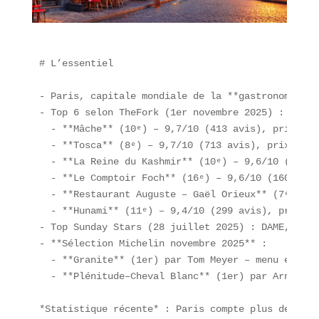
# L’essentiel

- Paris, capitale mondiale de la **gastronomie** 
- Top 6 selon TheFork (1er novembre 2025) :  

  - **Mâche** (10ᵉ) – 9,7/10 (413 avis), prix moy
  - **Tosca** (8ᵉ) – 9,7/10 (713 avis), prix moye
  - **La Reine du Kashmir** (10ᵉ) – 9,6/10 (1 628
  - **Le Comptoir Foch** (16ᵉ) – 9,6/10 (160 avis
  - **Restaurant Auguste – Gaël Orieux** (7ᵉ) – 9
  - **Hunami** (11ᵉ) – 9,4/10 (299 avis), prix mo
- Top Sunday Stars (28 juillet 2025) : DAME, LAVA
- **Sélection Michelin novembre 2025** :  

  - **Granite** (1er) par Tom Meyer – menu en 5 o
  - **Plénitude–Cheval Blanc** (1er) par Arnaud D
*Statistique récente* : Paris compte plus de 6 00