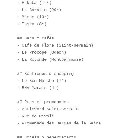
- Hakuba (1ᵉʳ)  

- Le Baratin (20ᵉ)  

- Mâche (10ᵉ)  

- Tosca (8ᵉ)  

## Bars & cafés  

- Café de Flore (Saint-Germain)  

- Le Procope (Odéon)  

- La Rotonde (Montparnasse)  

## Boutiques & shopping  

- Le Bon Marché (7ᵉ)  

- BHV Marais (4ᵉ)  

## Rues et promenades  

- Boulevard Saint-Germain  

- Rue de Rivoli  

- Promenade des Berges de la Seine  

## Hôtels & hébergements  
