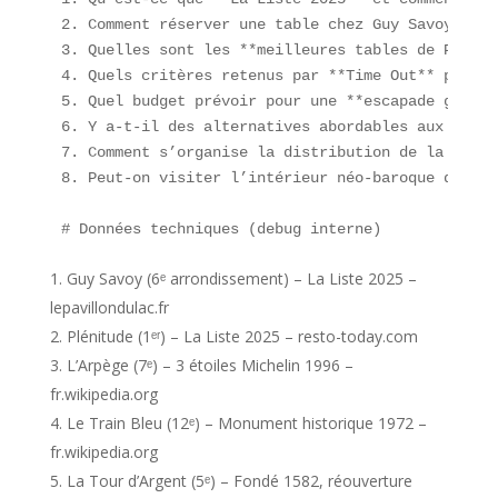
2. Comment réserver une table chez Guy Savoy ou P
3. Quelles sont les **meilleures tables de Paris 
4. Quels critères retenus par **Time Out** pour é
5. Quel budget prévoir pour une **escapade gourma
6. Y a-t-il des alternatives abordables aux établ
7. Comment s’organise la distribution de la Tour 
8. Peut-on visiter l’intérieur néo-baroque du Tra
# Données techniques (debug interne)  
Guy Savoy (6ᵉ arrondissement) – La Liste 2025 –
lepavillondulac.fr
Plénitude (1ᵉʳ) – La Liste 2025 – resto-today.com
L’Arpège (7ᵉ) – 3 étoiles Michelin 1996 –
fr.wikipedia.org
Le Train Bleu (12ᵉ) – Monument historique 1972 –
fr.wikipedia.org
La Tour d’Argent (5ᵉ) – Fondé 1582, réouverture