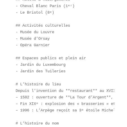
- Cheval Blanc Paris (1ᵉʳ)  

- Le Bristol (8ᵉ)  

## Activités culturelles  

- Musée du Louvre  

- Musée d’Orsay  

- Opéra Garnier  

## Espaces publics et plein air  

- Jardin du Luxembourg  

- Jardin des Tuileries  

# L’histoire du lieu  

Depuis l’invention du **restaurant** au XVIIIᵉ si
– 1582 : ouverture de **La Tour d’Argent**, l’une
– Fin XIXᵉ : explosion des « brasseries » et prem
– 1996 : L’Arpège reçoit sa 3ᵉ étoile Michelin, f
# L’histoire du nom  
