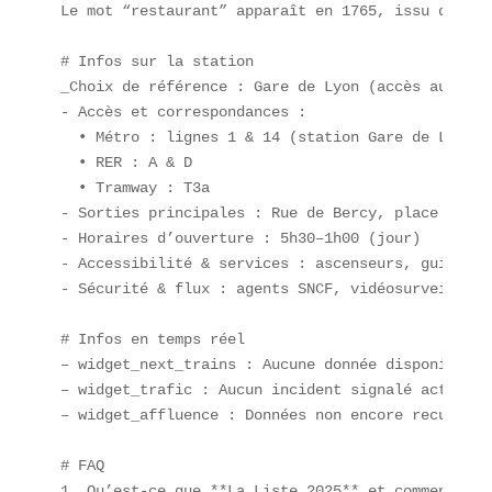
Le mot “restaurant” apparaît en 1765, issu du ver
# Infos sur la station  

_Choix de référence : Gare de Lyon (accès au Trai
- Accès et correspondances :  

  • Métro : lignes 1 & 14 (station Gare de Lyon)  
  • RER : A & D  

  • Tramway : T3a  

- Sorties principales : Rue de Bercy, place Louis
- Horaires d’ouverture : 5h30–1h00 (jour)  

- Accessibilité & services : ascenseurs, guichets
- Sécurité & flux : agents SNCF, vidéosurveillanc
# Infos en temps réel  

– widget_next_trains : Aucune donnée disponible p
– widget_trafic : Aucun incident signalé actuellem
– widget_affluence : Données non encore recueillie
# FAQ  

1. Qu’est-ce que **La Liste 2025** et comment cla