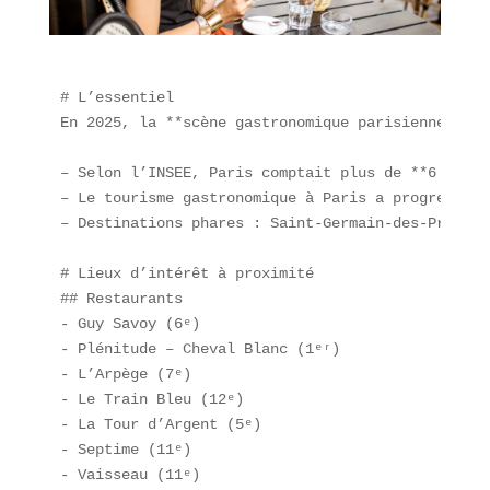
# L’essentiel  

En 2025, la **scène gastronomique parisienne** co
– Selon l’INSEE, Paris comptait plus de **6 000 r
– Le tourisme gastronomique à Paris a progressé d
– Destinations phares : Saint-Germain-des-Prés, M
# Lieux d’intérêt à proximité  

## Restaurants  

- Guy Savoy (6ᵉ)  

- Plénitude – Cheval Blanc (1ᵉʳ)  

- L’Arpège (7ᵉ)  

- Le Train Bleu (12ᵉ)  

- La Tour d’Argent (5ᵉ)  

- Septime (11ᵉ)  

- Vaisseau (11ᵉ)  
