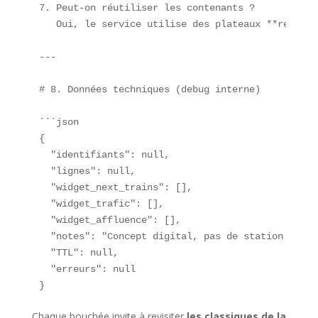
7. Peut-on réutiliser les contenants ?  

   Oui, le service utilise des plateaux **réutili
---

# 8. Données techniques (debug interne)

```json

{

  "identifiants": null,

  "lignes": null,

  "widget_next_trains": [],

  "widget_trafic": [],

  "widget_affluence": [],

  "notes": "Concept digital, pas de station physiq
  "TTL": null,

  "erreurs": null

}
Chaque bouchée invite à revisiter
les classiques de la