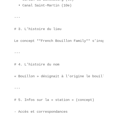
  • Canal Saint-Martin (10e)

---

# 3. L’histoire du lieu

Le concept **French Bouillon Family** s’inspire d
---

# 4. L’histoire du nom

« Bouillon » désignait à l’origine le bouillon de
---

# 5. Infos sur la « station » (concept)

- Accès et correspondances  
