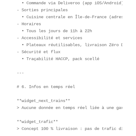
  • Commande via Deliveroo (app iOS/Android)  

- Sorties principales  

  • Cuisine centrale en Île-de-France (adresse pri
- Horaires  

  • Tous les jours de 11h à 22h  

- Accessibilité et services  

  • Plateaux réutilisables, livraison Zéro Déchet 
- Sécurité et flux  

  • Traçabilité HACCP, pack scellé  

---

# 6. Infos en temps réel

**widget_next_trains**  

> Aucune donnée en temps réel liée à une gare phys
**widget_trafic**  

> Concept 100 % livraison : pas de trafic direct  