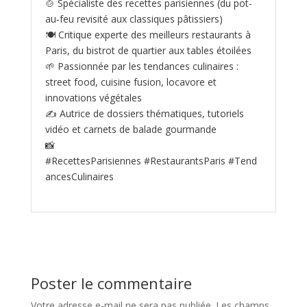
🍲 Spécialiste des recettes parisiennes (du pot-
au‑feu revisité aux classiques pâtissiers)
🍽️ Critique experte des meilleurs restaurants à
Paris, du bistrot de quartier aux tables étoilées
🌱 Passionnée par les tendances culinaires :
street food, cuisine fusion, locavore et
innovations végétales
✍️ Autrice de dossiers thématiques, tutoriels
vidéo et carnets de balade gourmande
📸
#RecettesParisiennes #RestaurantsParis #Tend
ancesCulinaires
Poster le commentaire
Votre adresse e-mail ne sera pas publiée.
Les champs