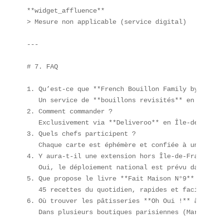
**widget_affluence**  

> Mesure non applicable (service digital)  

---

# 7. FAQ

1. Qu’est-ce que **French Bouillon Family by Top 
   Un service de **bouillons revisités** en livra
2. Comment commander ?  

   Exclusivement via **Deliveroo** en Île-de-Franc
3. Quels chefs participent ?  

   Chaque carte est éphémère et confiée à un **je
4. Y aura-t-il une extension hors Île-de-France ? 
   Oui, le déploiement national est prévu dans le
5. Que propose le livre **Fait Maison N°9** ?  

   45 recettes du quotidien, rapides et faciles, 
6. Où trouver les pâtisseries **Oh Oui !** à faib
   Dans plusieurs boutiques parisiennes (Marais, 