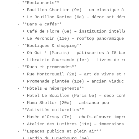
- **Restaurants**  

  • Bouillon Chartier (9e) – un classique à l’esp
  • Le Bouillon Racine (6e) – décor art déco  

- **Bars & cafés**  

  • Café de Flore (6e) – institution intellectuell
  • Le Perchoir (11e) – rooftop panoramique  

- **Boutiques & shopping**  

  • Oh Oui ! (Marais) – pâtisseries à IG bas  

  • Librairie Gourmande (1er) – livres de recettes
- **Rues et promenades**  

  • Rue Montorgueil (2e) – art de vivre et marché 
  • Promenade plantée (12e) – ancien viaduc ferrov
- **Hôtels & hébergements**  

  • Hôtel Le Bouillon (Paris 5e) – déco contempora
  • Mama Shelter (20e) – ambiance pop  

- **Activités culturelles**  

  • Musée d’Orsay (7e) – chefs-d’œuvre impressionn
  • Atelier des Lumières (11e) – immersions digita
- **Espaces publics et plein air**  

  • Jardin du Luxembourg (6e)  
