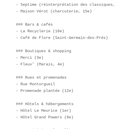
- Septime (réinterprétation des classiques, 11e)  
- Maison Vérot (charcuterie, 15e)  

### Bars & cafés  

- La Recyclerie (18e)  

- Café de Flore (Saint-Germain-des-Prés)  

### Boutiques & shopping  

- Merci (3e)  

- Fleux’ (Marais, 4e)  

### Rues et promenades  

- Rue Montorgueil  

- Promenade plantée (12e)  

### Hôtels & hébergements  

- Hôtel Le Meurice (1er)  

- Hôtel Grand Powers (8e)  
