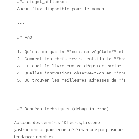
### widget_affluence  

Aucun flux disponible pour le moment.

---

## FAQ  

1. Qu’est-ce que la **cuisine végétale** et pourq
2. Comment les chefs revisitent-ils le **homard T
3. En quoi le livre *On va déguster Paris* influe
4. Quelles innovations observe-t-on en **charcute
5. Où trouver les meilleures adresses de **restau
---

## Données techniques (debug interne)  
Au cours des dernières 48 heures, la scène
gastronomique parisienne a été marquée par plusieurs
tendances notables :