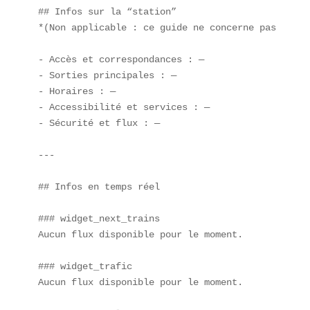
## Infos sur la “station”  

*(Non applicable : ce guide ne concerne pas une s
- Accès et correspondances : —  

- Sorties principales : —  

- Horaires : —  

- Accessibilité et services : —  

- Sécurité et flux : —  

---

## Infos en temps réel  

### widget_next_trains  

Aucun flux disponible pour le moment.

### widget_trafic  

Aucun flux disponible pour le moment.
