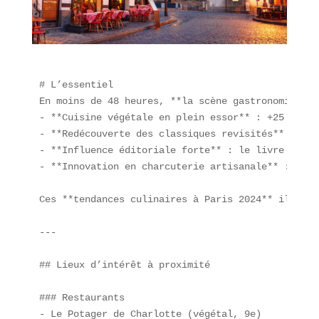
# L’essentiel  

En moins de 48 heures, **la scène gastronomique p
- **Cuisine végétale en plein essor** : +25 % de 
- **Redécouverte des classiques revisités** : hom
- **Influence éditoriale forte** : le livre *On v
- **Innovation en charcuterie artisanale** : la M
Ces **tendances culinaires à Paris 2024** illustr
---

## Lieux d’intérêt à proximité  

### Restaurants  

- Le Potager de Charlotte (végétal, 9e)  
