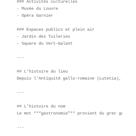
### Activités culturelles  

- Musée du Louvre  

- Opéra Garnier  

### Espaces publics et plein air  

- Jardin des Tuileries  

- Square du Vert-Galant  

---

## L’histoire du lieu  

Depuis l’Antiquité gallo-romaine (Lutetia), Paris
---

## L’histoire du nom  

Le mot **“gastronomie”** provient du grec gastrón
---
