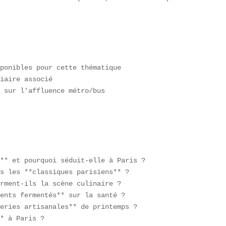
ponibles pour cette thématique  

iaire associé  

 sur l’affluence métro/bus  

** et pourquoi séduit-elle à Paris ?  

s les **classiques parisiens** ?  

rment-ils la scène culinaire ?  

ents fermentés** sur la santé ?  

eries artisanales** de printemps ?  

* à Paris ?  
