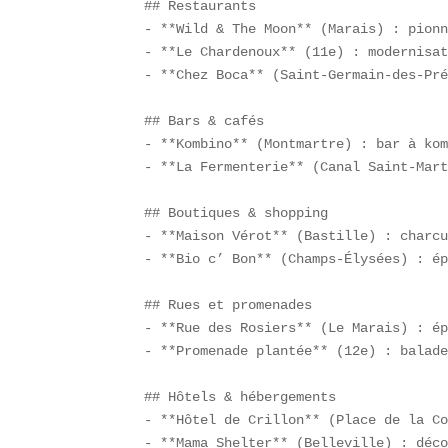
## Restaurants  

- **Wild & The Moon** (Marais) : pionn
- **Le Chardenoux** (11e) : modernisat
- **Chez Boca** (Saint-Germain-des-Pré
## Bars & cafés  

- **Kombino** (Montmartre) : bar à kom
- **La Fermenterie** (Canal Saint-Mart
## Boutiques & shopping  

- **Maison Vérot** (Bastille) : charcu
- **Bio c’ Bon** (Champs-Élysées) : ép
## Rues et promenades  

- **Rue des Rosiers** (Le Marais) : ép
- **Promenade plantée** (12e) : balade
## Hôtels & hébergements  

- **Hôtel de Crillon** (Place de la Co
- **Mama Shelter** (Belleville) : déco