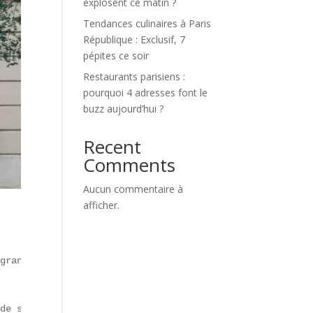
explosent ce matin ?
Tendances culinaires à Paris
République : Exclusif, 7
pépites ce soir
Restaurants parisiens :
pourquoi 4 adresses font le
buzz aujourd’hui ?
Recent
Comments
Aucun commentaire à
afficher.
grandes tendances :

de saison. Selon l’INSEE, la part de marché du végétal e