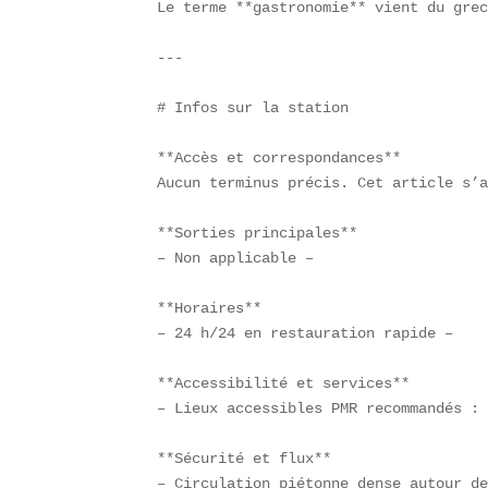
Le terme **gastronomie** vient du grec
---

# Infos sur la station

**Accès et correspondances**  

Aucun terminus précis. Cet article s’a
**Sorties principales**  

– Non applicable –  

**Horaires**  

– 24 h/24 en restauration rapide –  

**Accessibilité et services**  

– Lieux accessibles PMR recommandés : 
**Sécurité et flux**  

– Circulation piétonne dense autour de