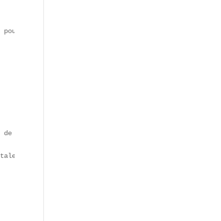
 pour offrir un regard contemporain sur la **tradition c
 de Saint-Sever en gelée citronnée) qui mêlent savoir-fa
tale dans les grandes brasseries du 1er et 6ème arrondis