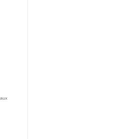
aux premières auberges de la Rive Droite et aux innovati