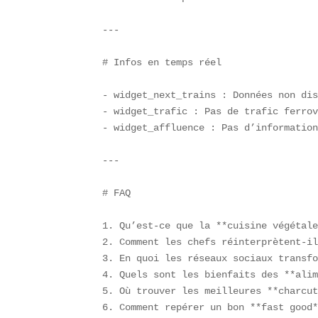
---

# Infos en temps réel

- widget_next_trains : Données non dis
- widget_trafic : Pas de trafic ferrov
- widget_affluence : Pas d’information
---

# FAQ

1. Qu’est-ce que la **cuisine végétale
2. Comment les chefs réinterprètent-il
3. En quoi les réseaux sociaux transfo
4. Quels sont les bienfaits des **alim
5. Où trouver les meilleures **charcut
6. Comment repérer un bon **fast good*