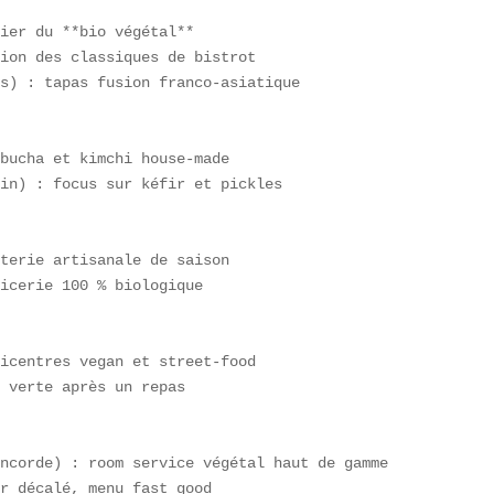
ier du **bio végétal**  

ion des classiques de bistrot  

s) : tapas fusion franco-asiatique

bucha et kimchi house-made  

in) : focus sur kéfir et pickles  

terie artisanale de saison  

icerie 100 % biologique

icentres vegan et street-food  

 verte après un repas

ncorde) : room service végétal haut de gamme  

r décalé, menu fast good
