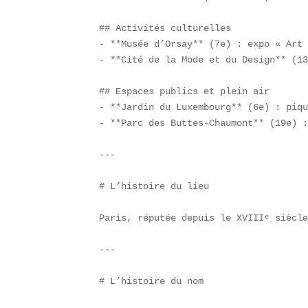
## Activités culturelles  

- **Musée d’Orsay** (7e) : expo « Art 
- **Cité de la Mode et du Design** (13
## Espaces publics et plein air  

- **Jardin du Luxembourg** (6e) : piqu
- **Parc des Buttes-Chaumont** (19e) :
---

# L’histoire du lieu

Paris, réputée depuis le XVIIIᵉ siècle
---

# L’histoire du nom
