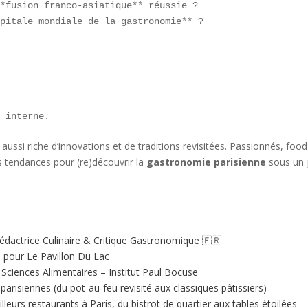
*fusion franco-asiatique** réussie ?  

pitale mondiale de la gastronomie** ?

g interne.
ssi riche d’innovations et de traditions revisitées. Passionnés, food
s tendances pour (re)découvrir la
gastronomie parisienne
sous un 
édactrice Culinaire & Critique Gastronomique 🇫🇷
e pour Le Pavillon Du Lac
ciences Alimentaires – Institut Paul Bocuse
 parisiennes (du pot-au‑feu revisité aux classiques pâtissiers)
illeurs restaurants à Paris, du bistrot de quartier aux tables étoilées