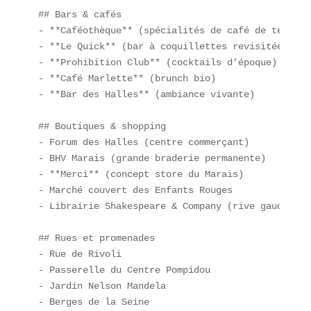
## Bars & cafés  

- **Caféothèque** (spécialités de café de terroir)
- **Le Quick** (bar à coquillettes revisitées)  

- **Prohibition Club** (cocktails d’époque)  

- **Café Marlette** (brunch bio)  

- **Bar des Halles** (ambiance vivante)

## Boutiques & shopping  

- Forum des Halles (centre commerçant)  

- BHV Marais (grande braderie permanente)  

- **Merci** (concept store du Marais)  

- Marché couvert des Enfants Rouges  

- Librairie Shakespeare & Company (rive gauche)

## Rues et promenades  

- Rue de Rivoli  

- Passerelle du Centre Pompidou  

- Jardin Nelson Mandela  

- Berges de la Seine  
