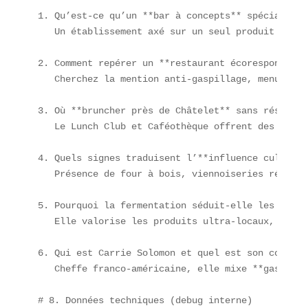
1. Qu’est-ce qu’un **bar à concepts** spécialisé ?
   Un établissement axé sur un seul produit phare
2. Comment repérer un **restaurant écoresponsable
   Cherchez la mention anti-gaspillage, menus à b
3. Où **bruncher près de Châtelet** sans réservati
   Le Lunch Club et Caféothèque offrent des formu
4. Quels signes traduisent l’**influence culinair
   Présence de four à bois, viennoiseries réinven
5. Pourquoi la fermentation séduit-elle les chefs
   Elle valorise les produits ultra-locaux, prolo
6. Qui est Carrie Solomon et quel est son concept 
   Cheffe franco-américaine, elle mixe **gastrono
# 8. Données techniques (debug interne)
