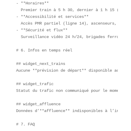
- **Horaires**  

  Premier train à 5 h 30, dernier à 1 h 15 (toute
- **Accessibilité et services**  

  Accès PMR partiel (ligne 14), ascenseurs, bille
- **Sécurité et flux**  

  Surveillance vidéo 24 h/24, brigades ferroviair
# 6. Infos en temps réel

## widget_next_trains  

Aucune **prévision de départ** disponible actuelle
## widget_trafic  

Statut du trafic non communiqué pour le moment.  

## widget_affluence  

Données d’**affluence** indisponibles à l’instant 
# 7. FAQ
