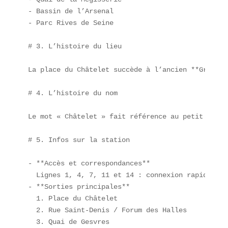
- Bassin de l’Arsenal  

- Parc Rives de Seine

# 3. L’histoire du lieu

La place du Châtelet succède à l’ancien **Grand C
# 4. L’histoire du nom

Le mot « Châtelet » fait référence au petit châte
# 5. Infos sur la station

- **Accès et correspondances**  

  Lignes 1, 4, 7, 11 et 14 : connexion rapide ver
- **Sorties principales**  

  1. Place du Châtelet  

  2. Rue Saint-Denis / Forum des Halles  

  3. Quai de Gesvres  
