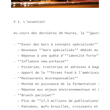
# 1. L’essentiel

Au cours des dernières 48 heures, la **gastronomi
- **Essor des bars à concepts spécialisés**  

  – Nouveaux **bars spécialisés** dédiés au cordo
  – Réponse à une quête d’**identité forte** et d
- **Influence new-yorkaise**  

  – Pizzerias, trattorias et adresses à bagels s’
  – Apport de la **Street Food à l’américaine** à
- **Restaurants écoresponsables**  

  – Montée en puissance de la fermentation innova
  – Réponse aux enjeux environnementaux et à la d
- **Brunch parisien**  

  – Plus de **17,3 millions de publications** sou
  – Pancakes, œufs brouillés, croissants et toast