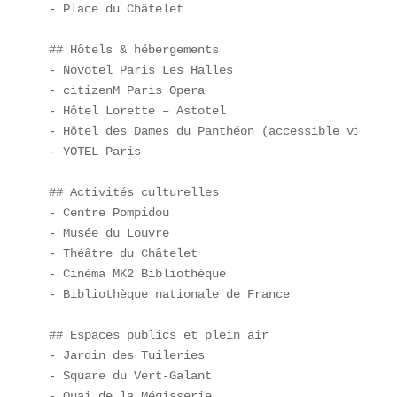
- Place du Châtelet

## Hôtels & hébergements  

- Novotel Paris Les Halles  

- citizenM Paris Opera  

- Hôtel Lorette – Astotel  

- Hôtel des Dames du Panthéon (accessible via la 
- YOTEL Paris

## Activités culturelles  

- Centre Pompidou  

- Musée du Louvre  

- Théâtre du Châtelet  

- Cinéma MK2 Bibliothèque  

- Bibliothèque nationale de France

## Espaces publics et plein air  

- Jardin des Tuileries  

- Square du Vert-Galant  

- Quai de la Mégisserie  
