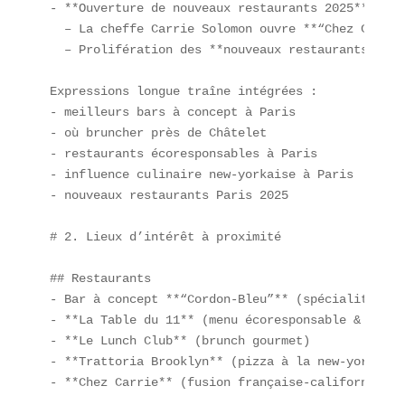
- **Ouverture de nouveaux restaurants 2025**  

  – La cheffe Carrie Solomon ouvre **“Chez Carrie
  – Prolifération des **nouveaux restaurants Pari
Expressions longue traîne intégrées :  

- meilleurs bars à concept à Paris  

- où bruncher près de Châtelet  

- restaurants écoresponsables à Paris  

- influence culinaire new-yorkaise à Paris  

- nouveaux restaurants Paris 2025  

# 2. Lieux d’intérêt à proximité

## Restaurants  

- Bar à concept **“Cordon-Bleu”** (spécialité de 
- **La Table du 11** (menu écoresponsable & ferme
- **Le Lunch Club** (brunch gourmet)  

- **Trattoria Brooklyn** (pizza à la new-yorkaise)
- **Chez Carrie** (fusion française-californienne)