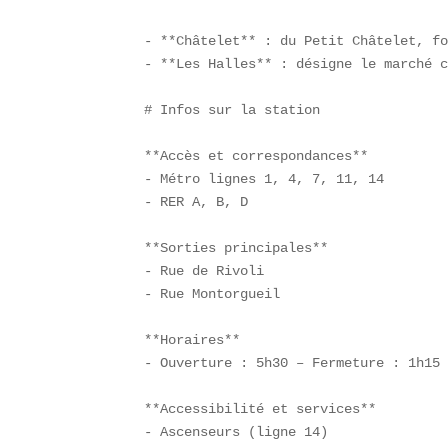
- **Châtelet** : du Petit Châtelet, fo
- **Les Halles** : désigne le marché c
# Infos sur la station

**Accès et correspondances**  

- Métro lignes 1, 4, 7, 11, 14  

- RER A, B, D  

**Sorties principales**  

- Rue de Rivoli  

- Rue Montorgueil  

**Horaires**  

- Ouverture : 5h30 – Fermeture : 1h15 
**Accessibilité et services**  

- Ascenseurs (ligne 14)  
