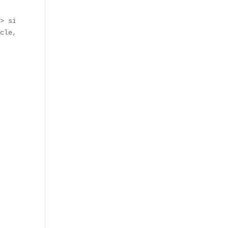
> siècle.  

cle, renommé pour la qualité des produits frais.
