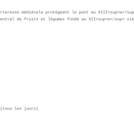
rteresse médiévale protégeant le pont au XIII<sup>e</sup
entral de fruits et légumes fondé au XII<sup>e</sup> siè
(tous les jours)  
