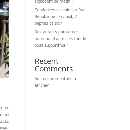
explosent ce matin ?
Tendances culinaires à Paris
République : Exclusif, 7
pépites ce soir
Restaurants parisiens :
pourquoi 4 adresses font le
buzz aujourd’hui ?
Recent
Comments
Aucun commentaire à
afficher.
s culinaires à Paris** mêlant **tradition** et **moderni
ossini) avec des produits du **terroir**.  

iatures.  

mme, notamment aux Galeries Lafayette Le Gourmet.
