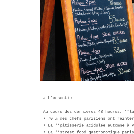
# L’essentiel

Au cours des dernières 48 heures, **la
• 70 % des chefs parisiens ont réinter
• La **pâtisserie acidulée automne à P
• La **street food gastronomique paris