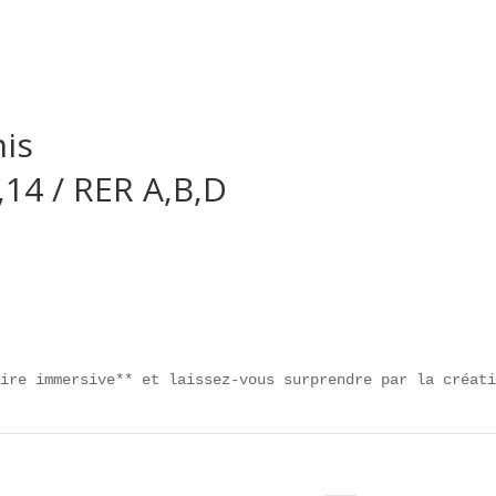
nis
,14 / RER A,B,D
aire immersive** et laissez-vous surprendre par la créat