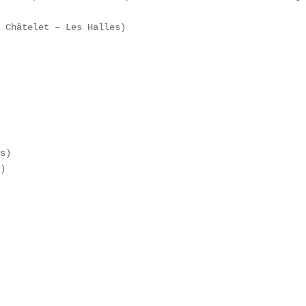
 Châtelet – Les Halles)

s)  

)  
