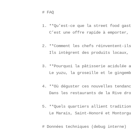
# FAQ

1. **Qu’est-ce que la street food gast
   C’est une offre rapide à emporter, 
2. **Comment les chefs réinventent-ils
   Ils intègrent des produits locaux, 
3. **Pourquoi la pâtisserie acidulée a
   Le yuzu, la groseille et le gingemb
4. **Où déguster ces nouvelles tendanc
   Dans les restaurants de la Rive dro
5. **Quels quartiers allient tradition
   Le Marais, Saint-Honoré et Montorgu