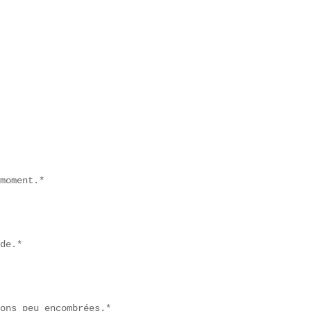
moment.*

de.*

ons peu encombrées.*  
