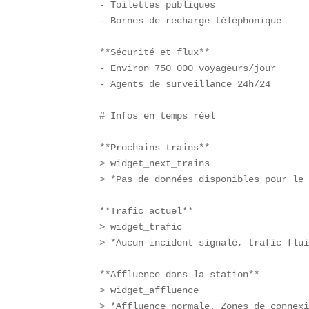
- Toilettes publiques  

- Bornes de recharge téléphonique  

**Sécurité et flux**  

- Environ 750 000 voyageurs/jour  

- Agents de surveillance 24h/24  

# Infos en temps réel

**Prochains trains**  

> widget_next_trains  

> *Pas de données disponibles pour le 
**Trafic actuel**  

> widget_trafic  

> *Aucun incident signalé, trafic flui
**Affluence dans la station**  

> widget_affluence  

> *Affluence normale. Zones de connexi