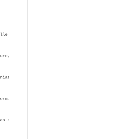
lle et **innovation en cuisine française**.

ure, dressage minimaliste) et jouent sur les **associati
niatures pâtisserie** séduisent les gourmands soucieux d
ermain-des-Prés), ainsi qu’aux Galeries Lafayette Le Gou
es avant-gardistes.
