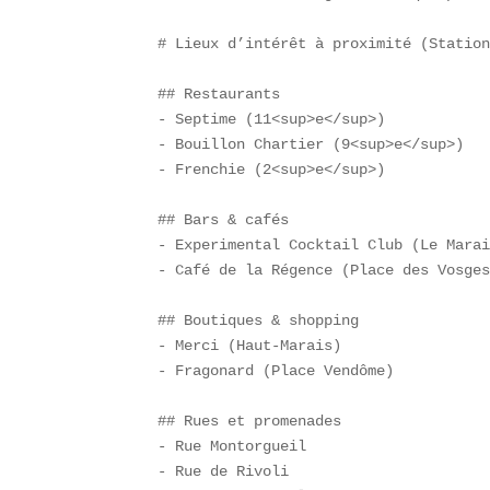
# Lieux d’intérêt à proximité (Station
## Restaurants  

- Septime (11<sup>e</sup>)  

- Bouillon Chartier (9<sup>e</sup>)  

- Frenchie (2<sup>e</sup>)

## Bars & cafés  

- Experimental Cocktail Club (Le Marai
- Café de la Régence (Place des Vosges
## Boutiques & shopping  

- Merci (Haut-Marais)  

- Fragonard (Place Vendôme)  

## Rues et promenades  

- Rue Montorgueil  

- Rue de Rivoli  
