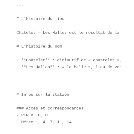
---

# L’histoire du lieu

Châtelet – Les Halles est le résultat de la jonct
# L’histoire du nom

- **Châtelet** : diminutif de « chastelet », peti
- **Les Halles** : « la halle », lieu de vente st
---

# Infos sur la station

### Accès et correspondances  

- RER A, B, D  

- Métro 1, 4, 7, 11, 14  
