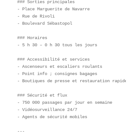
### Sorties principales  

- Place Marguerite de Navarre  

- Rue de Rivoli  

- Boulevard Sébastopol  

### Horaires  

- 5 h 30 – 0 h 30 tous les jours  

### Accessibilité et services  

- Ascenseurs et escaliers roulants  

- Point info ; consignes bagages  

- Boutiques de presse et restauration rapide  

### Sécurité et flux  

- 750 000 passages par jour en semaine  

- Vidéosurveillance 24/7  

- Agents de sécurité mobiles  

---
