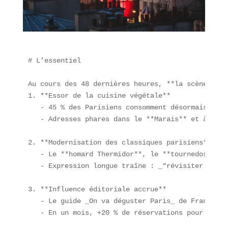
# L’essentiel

Au cours des 48 dernières heures, **la scène gast
1. **Essor de la cuisine végétale**  

   - 45 % des Parisiens consomment désormais régu
   - Adresses phares dans le **Marais** et à **Mo
2. **Modernisation des classiques parisiens**  

   - Le **homard Thermidor**, le **tournedos Ross
   - Expression longue traîne : _“révisiter les p
3. **Influence éditoriale accrue**  

   - Le guide _On va déguster Paris_ de François-
   - En un mois, +20 % de réservations pour les a