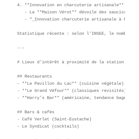
4. **Innovation en charcuterie artisanale**  

   - La **Maison Vérot** dévoile des saucissons a
   - “_Innovation charcuterie artisanale à Paris_
Statistique récente : selon l’INSEE, le nombre de
---

# Lieux d’intérêt à proximité de la station Châte
## Restaurants  

- **Le Pavillon du Lac** (cuisine végétale)  

- **Le Grand Véfour** (classiques revisités)  

- **Harry’s Bar** (américaine, tendance bagels)  

## Bars & cafés  

- Café Verlet (Saint-Eustache)  

- Le Syndicat (cocktails)  
