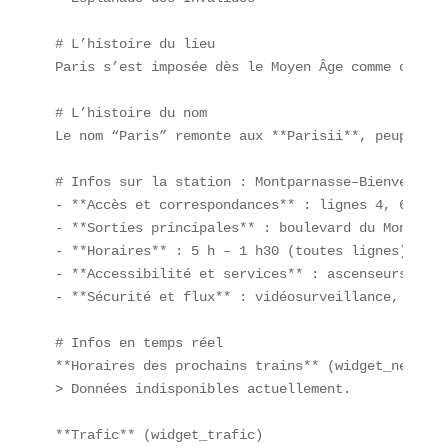
# L’histoire du lieu  

Paris s’est imposée dès le Moyen Âge comme carref
# L’histoire du nom  

Le nom “Paris” remonte aux **Parisii**, peuple ga
# Infos sur la station : Montparnasse–Bienvenüe  

- **Accès et correspondances** : lignes 4, 6, 12, 
- **Sorties principales** : boulevard du Montparn
- **Horaires** : 5 h – 1 h30 (toutes lignes)  

- **Accessibilité et services** : ascenseurs, toi
- **Sécurité et flux** : vidéosurveillance, perso
# Infos en temps réel  

**Horaires des prochains trains** (widget_next_tra
> Données indisponibles actuellement.  

**Trafic** (widget_trafic)  
