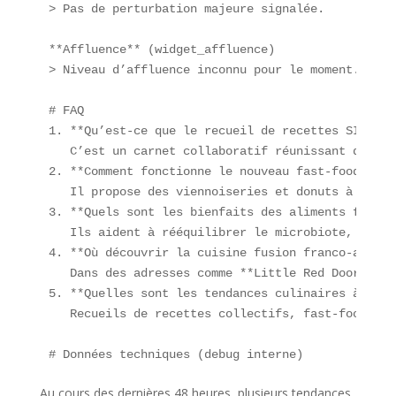
> Pas de perturbation majeure signalée.  

**Affluence** (widget_affluence)  

> Niveau d’affluence inconnu pour le moment.  

# FAQ  

1. **Qu’est-ce que le recueil de recettes SIAL Off
   C’est un carnet collaboratif réunissant des cr
2. **Comment fonctionne le nouveau fast-food sucr
   Il propose des viennoiseries et donuts à empor
3. **Quels sont les bienfaits des aliments fermen
   Ils aident à rééquilibrer le microbiote, à ren
4. **Où découvrir la cuisine fusion franco-asiati
   Dans des adresses comme **Little Red Door** (M
5. **Quelles sont les tendances culinaires à Pari
   Recueils de recettes collectifs, fast-food suc
# Données techniques (debug interne)  
Au cours des dernières 48 heures, plusieurs tendances