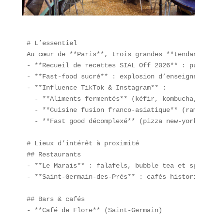
# L’essentiel  

Au cœur de **Paris**, trois grandes **tendances c
- **Recueil de recettes SIAL Off 2026** : publica
- **Fast-food sucré** : explosion d’enseignes com
- **Influence TikTok & Instagram** :  

  - **Aliments fermentés** (kéfir, kombucha, kimc
  - **Cuisine fusion franco-asiatique** (ramyeon 
  - **Fast good décomplexé** (pizza new-yorkaise 
# Lieux d’intérêt à proximité  

## Restaurants  

- **Le Marais** : falafels, bubble tea et spots ve
- **Saint-Germain-des-Prés** : cafés historiques 
## Bars & cafés  

- **Café de Flore** (Saint-Germain)  
