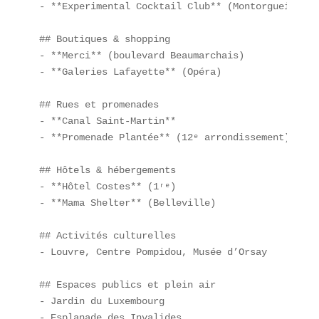
- **Experimental Cocktail Club** (Montorgueil)  

## Boutiques & shopping  

- **Merci** (boulevard Beaumarchais)  

- **Galeries Lafayette** (Opéra)  

## Rues et promenades  

- **Canal Saint-Martin**  

- **Promenade Plantée** (12ᵉ arrondissement)  

## Hôtels & hébergements  

- **Hôtel Costes** (1ʳᵉ)  

- **Mama Shelter** (Belleville)  

## Activités culturelles  

- Louvre, Centre Pompidou, Musée d’Orsay  

## Espaces publics et plein air  

- Jardin du Luxembourg  

- Esplanade des Invalides  
