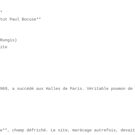
*  

tut Paul Bocuse**  

Rungis)  

ite

969, a succédé aux Halles de Paris. Véritable poumon de 
e**, champ défriché. Le site, marécage autrefois, devait