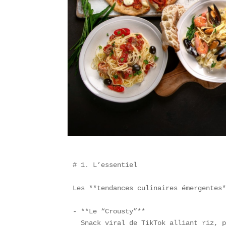
# 1. L’essentiel

Les **tendances culinaires émergentes*
- **Le “Crousty”**  

  Snack viral de TikTok alliant riz, p