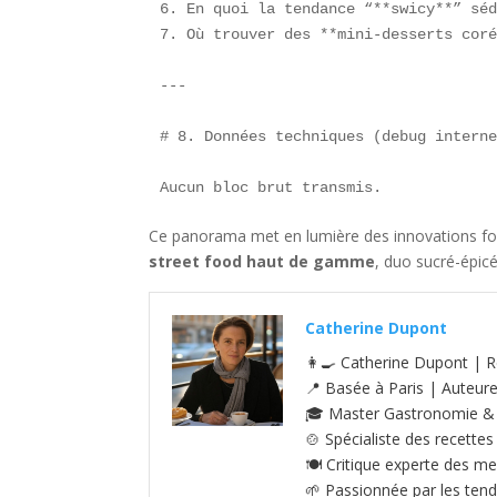
6. En quoi la tendance “**swicy**” séd
7. Où trouver des **mini-desserts coré
---

# 8. Données techniques (debug interne
Aucun bloc brut transmis.  
Ce panorama met en lumière des innovations fort
street food haut de gamme
, duo sucré-épic
Catherine Dupont
👩‍🍳 Catherine Dupont | R
📍 Basée à Paris | Auteur
🎓 Master Gastronomie & S
🍲 Spécialiste des recettes
🍽️ Critique experte des me
🌱 Passionnée par les tenda