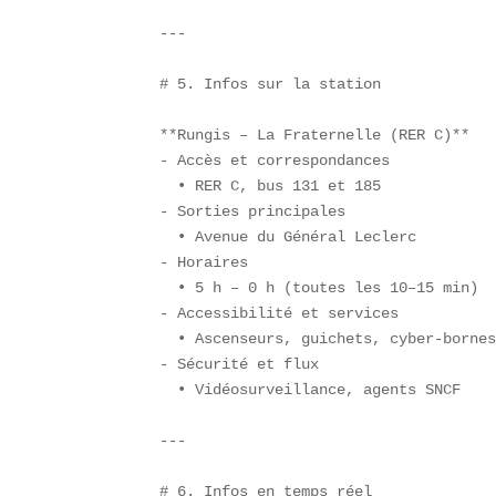
---

# 5. Infos sur la station

**Rungis – La Fraternelle (RER C)**  

- Accès et correspondances  

  • RER C, bus 131 et 185  

- Sorties principales  

  • Avenue du Général Leclerc  

- Horaires  

  • 5 h – 0 h (toutes les 10–15 min)  
- Accessibilité et services  

  • Ascenseurs, guichets, cyber-bornes
- Sécurité et flux  

  • Vidéosurveillance, agents SNCF

---

# 6. Infos en temps réel
