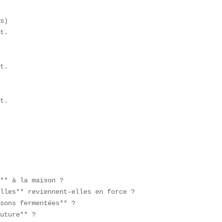
s)  

t.

t.

t.

** à la maison ?  

lles** reviennent-elles en force ?  

sons fermentées** ?  

uture** ?  
