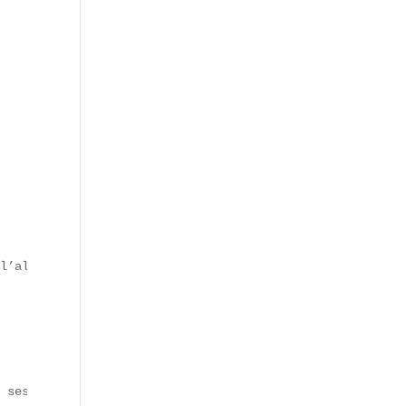
l’alimentation européenne, il alimente quotidiennement p
 ses richesses à des cultures variées.
