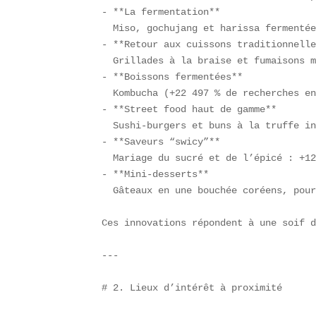
- **La fermentation**  

  Miso, gochujang et harissa fermentée
- **Retour aux cuissons traditionnelle
  Grillades à la braise et fumaisons m
- **Boissons fermentées**  

  Kombucha (+22 497 % de recherches en
- **Street food haut de gamme**  

  Sushi-burgers et buns à la truffe in
- **Saveurs “swicy”**  

  Mariage du sucré et de l’épicé : +12
- **Mini-desserts**  

  Gâteaux en une bouchée coréens, pour
Ces innovations répondent à une soif d
---

# 2. Lieux d’intérêt à proximité
