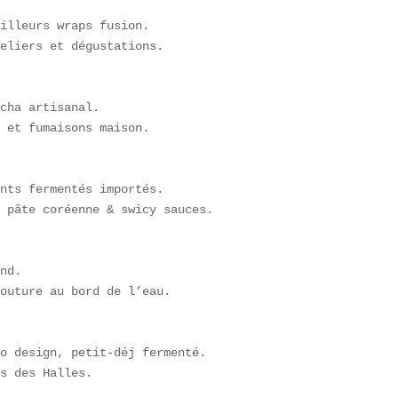
illeurs wraps fusion.  

eliers et dégustations.  

cha artisanal.  

 et fumaisons maison.  

nts fermentés importés.  

 pâte coréenne & swicy sauces.  

nd.  

outure au bord de l’eau.  

o design, petit-déj fermenté.  

s des Halles.  
