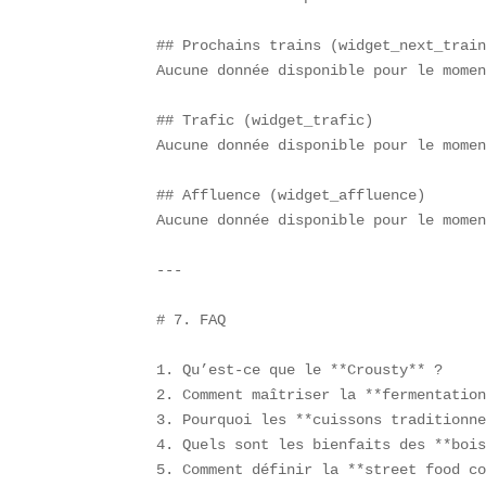
## Prochains trains (widget_next_train
Aucune donnée disponible pour le momen
## Trafic (widget_trafic)  

Aucune donnée disponible pour le momen
## Affluence (widget_affluence)  

Aucune donnée disponible pour le momen
---

# 7. FAQ

1. Qu’est-ce que le **Crousty** ?  

2. Comment maîtriser la **fermentation
3. Pourquoi les **cuissons traditionne
4. Quels sont les bienfaits des **bois
5. Comment définir la **street food co