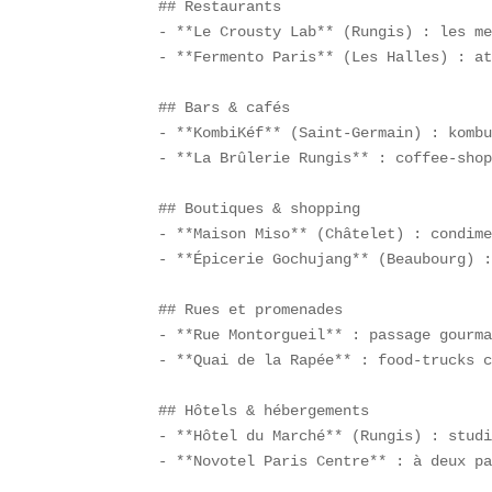
## Restaurants  

- **Le Crousty Lab** (Rungis) : les me
- **Fermento Paris** (Les Halles) : at
## Bars & cafés  

- **KombiKéf** (Saint-Germain) : kombu
- **La Brûlerie Rungis** : coffee-shop
## Boutiques & shopping  

- **Maison Miso** (Châtelet) : condime
- **Épicerie Gochujang** (Beaubourg) :
## Rues et promenades  

- **Rue Montorgueil** : passage gourma
- **Quai de la Rapée** : food-trucks c
## Hôtels & hébergements  

- **Hôtel du Marché** (Rungis) : studi
- **Novotel Paris Centre** : à deux pa