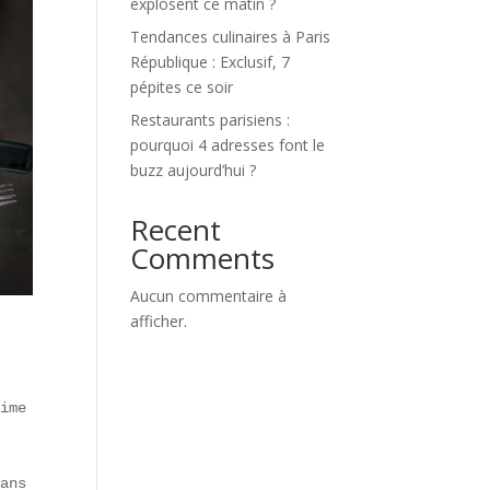
explosent ce matin ?
Tendances culinaires à Paris
République : Exclusif, 7
pépites ce soir
Restaurants parisiens :
pourquoi 4 adresses font le
buzz aujourd’hui ?
Recent
Comments
Aucun commentaire à
afficher.
ime avec authenticité. En 48 heures, voici les sept pili
ans l’ont testé selon l’Observatoire de la gastronomie 2