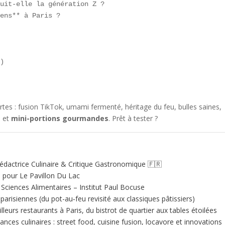
uit-elle la génération Z ?  

ens** à Paris ?  

)

es : fusion TikTok, umami fermenté, héritage du feu, bulles saines,
é et
mini-portions gourmandes
. Prêt à tester ?
édactrice Culinaire & Critique Gastronomique 🇫🇷
e pour Le Pavillon Du Lac
ciences Alimentaires – Institut Paul Bocuse
 parisiennes (du pot-au‑feu revisité aux classiques pâtissiers)
illeurs restaurants à Paris, du bistrot de quartier aux tables étoilées
nces culinaires : street food, cuisine fusion, locavore et innovations