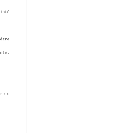
intègrent désormais.  

être digestif.  

cté.  

re ou autour de Rungis.
