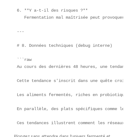
6. **Y a-t-il des risques ?**  

   Fermentation mal maîtrisée peut provoquer des 
---

# 8. Données techniques (debug interne)

```raw

Au cours des dernières 48 heures, une tendance cu
Cette tendance s'inscrit dans une quête croissant
Les aliments fermentés, riches en probiotiques, s
En parallèle, des plats spécifiques comme le "Cro
Ces tendances illustrent comment les réseaux soci
Plongez sans attendre dans l’univers fermenté et