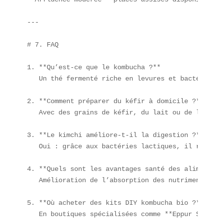
---

# 7. FAQ

1. **Qu’est-ce que le kombucha ?**  

   Un thé fermenté riche en levures et bactéries 
2. **Comment préparer du kéfir à domicile ?**  

   Avec des grains de kéfir, du lait ou de l’eau 
3. **Le kimchi améliore-t-il la digestion ?**  

   Oui : grâce aux bactéries lactiques, il renfor
4. **Quels sont les avantages santé des aliments 
   Amélioration de l’absorption des nutriments, r
5. **Où acheter des kits DIY kombucha bio ?**  

   En boutiques spécialisées comme **Eppur Si Fer