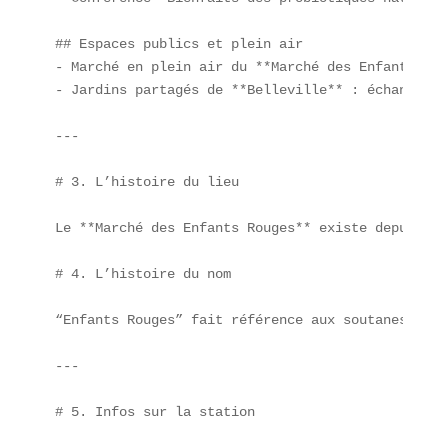
## Espaces publics et plein air  

- Marché en plein air du **Marché des Enfants Rou
- Jardins partagés de **Belleville** : échange de
---

# 3. L’histoire du lieu

Le **Marché des Enfants Rouges** existe depuis 16
# 4. L’histoire du nom

“Enfants Rouges” fait référence aux soutanes roug
---

# 5. Infos sur la station
