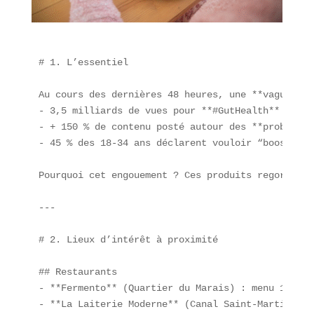
# 1. L’essentiel

Au cours des dernières 48 heures, une **vague fer
- 3,5 milliards de vues pour **#GutHealth** depui
- + 150 % de contenu posté autour des **probiotiq
- 45 % des 18-34 ans déclarent vouloir “booster l
Pourquoi cet engouement ? Ces produits regorgent 
---

# 2. Lieux d’intérêt à proximité

## Restaurants  

- **Fermento** (Quartier du Marais) : menu 100 % 
- **La Laiterie Moderne** (Canal Saint-Martin) : 