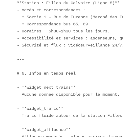
**Station : Filles du Calvaire (Ligne 8)**  

- Accès et correspondances :  

  • Sortie 1 – Rue de Turenne (Marché des Enfants
  • Correspondance bus 65, 69  

- Horaires : 5h30–1h30 tous les jours.  

- Accessibilité et services : ascenseurs, guichet
- Sécurité et flux : vidéosurveillance 24/7, flux
---

# 6. Infos en temps réel

- **widget_next_trains**  

  Aucune donnée disponible pour le moment.  

- **widget_trafic**  

  Trafic fluide autour de la station Filles du Ca
- **widget_affluence**  

  Affluence modérée – places assises disponibles.
