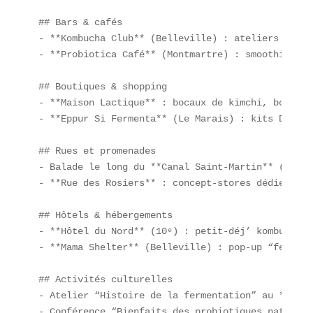
## Bars & cafés  

- **Kombucha Club** (Belleville) : ateliers “DIY 
- **Probiotica Café** (Montmartre) : smoothies pr
## Boutiques & shopping  

- **Maison Lactique** : bocaux de kimchi, bocaux 
- **Eppur Si Fermenta** (Le Marais) : kits DIY fe
## Rues et promenades  

- Balade le long du **Canal Saint-Martin** (10ᵉ a
- **Rue des Rosiers** : concept-stores dédiés à l
## Hôtels & hébergements  

- **Hôtel du Nord** (10ᵉ) : petit-déj’ kombucha &
- **Mama Shelter** (Belleville) : pop-up “ferment
## Activités culturelles  

- Atelier “Histoire de la fermentation” au **Musé
- Conférence “Bienfaits des probiotiques naturels