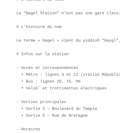
La “Bagel Station” n’est pas une gare classique, 
# L’histoire du nom

Le terme « bagel » vient du yiddish *beygl*, déri
# Infos sur la station

- Accès et correspondances  

  • Métro : lignes 3 et 11 (station République)  

  • Bus : lignes 20, 75, 96  

  • Vélib’ et trottinettes électriques  

- Sorties principales  

  • Sortie 2 – Boulevard du Temple  

  • Sortie 5 – Rue de Bretagne  

- Horaires  
