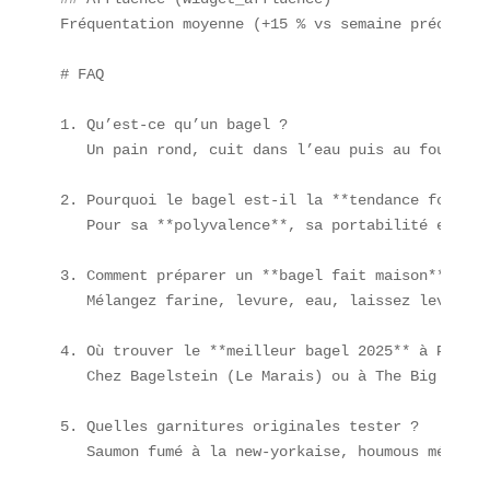
Fréquentation moyenne (+15 % vs semaine précédente
# FAQ

1. Qu’est-ce qu’un bagel ?  

   Un pain rond, cuit dans l’eau puis au four, ga
2. Pourquoi le bagel est-il la **tendance food** 
   Pour sa **polyvalence**, sa portabilité et son
3. Comment préparer un **bagel fait maison** ?  

   Mélangez farine, levure, eau, laissez lever, p
4. Où trouver le **meilleur bagel 2025** à Paris ?
   Chez Bagelstein (Le Marais) ou à The Big Apple
5. Quelles garnitures originales tester ?  

   Saumon fumé à la new-yorkaise, houmous méditer