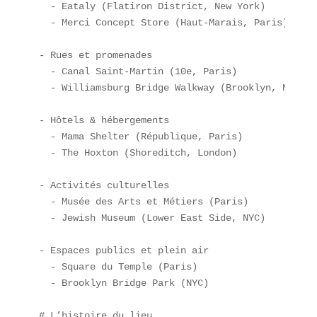
  - Eataly (Flatiron District, New York)  

  - Merci Concept Store (Haut-Marais, Paris)  

- Rues et promenades  

  - Canal Saint-Martin (10e, Paris)  

  - Williamsburg Bridge Walkway (Brooklyn, NY)  

- Hôtels & hébergements  

  - Mama Shelter (République, Paris)  

  - The Hoxton (Shoreditch, London)  

- Activités culturelles  

  - Musée des Arts et Métiers (Paris)  

  - Jewish Museum (Lower East Side, NYC)  

- Espaces publics et plein air  

  - Square du Temple (Paris)  

  - Brooklyn Bridge Park (NYC)  

# L’histoire du lieu
