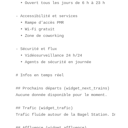
  • Ouvert tous les jours de 6 h à 23 h  

- Accessibilité et services  

  • Rampe d’accès PMR  

  • Wi-Fi gratuit  

  • Zone de coworking  

- Sécurité et flux  

  • Vidéosurveillance 24 h/24  

  • Agents de sécurité en journée  

# Infos en temps réel

## Prochains départs (widget_next_trains)  

Aucune donnée disponible pour le moment.  

## Trafic (widget_trafic)  

Trafic fluide autour de la Bagel Station. Impact 
## Affluence (widget_affluence)  
