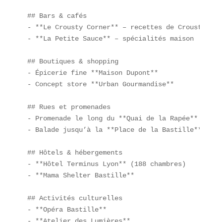
## Bars & cafés  

- **Le Crousty Corner** – recettes de Crousty vari
- **La Petite Sauce** – spécialités maison  

## Boutiques & shopping  

- Épicerie fine **Maison Dupont**  

- Concept store **Urban Gourmandise**  

## Rues et promenades  

- Promenade le long du **Quai de la Rapée**  

- Balade jusqu’à la **Place de la Bastille**  

## Hôtels & hébergements  

- **Hôtel Terminus Lyon** (188 chambres)  

- **Mama Shelter Bastille**  

## Activités culturelles  

- **Opéra Bastille**  

- **Atelier des Lumières**  
