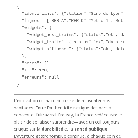
{

  "identifiants": {"station":"Gare de Lyon","id":1
  "lignes": ["RER A","RER D","Métro 1","Métro 14"]
  "widgets": {

    "widget_next_trains": {"status":"ok","data":nu
    "widget_trafic": {"status":"ok","data":null},

    "widget_affluence": {"status":"ok","data":null
  },

  "notes": [],

  "TTL": 120,

  "erreurs": null

}
L’innovation culinaire ne cesse de réinventer nos
habitudes. Entre l’authenticité rustique des bars à
concept et l’ultra-viral Crousty, la France redécouvre le
plaisir de se laisser surprendre—avec un œil toujours
critique sur la
durabilité
et la
santé publique
.
L’aventure gastronomique continue, à chaque coin de