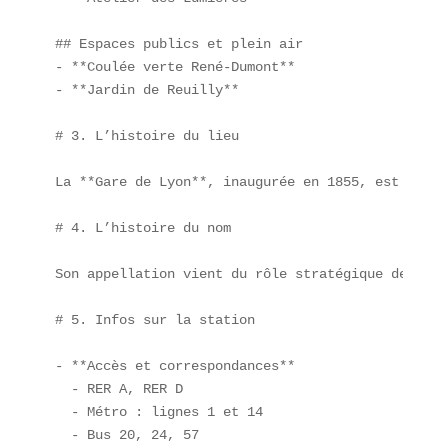
## Espaces publics et plein air  

- **Coulée verte René-Dumont**  

- **Jardin de Reuilly**

# 3. L’histoire du lieu

La **Gare de Lyon**, inaugurée en 1855, est l’une
# 4. L’histoire du nom

Son appellation vient du rôle stratégique de la g
# 5. Infos sur la station

- **Accès et correspondances**  

  - RER A, RER D  

  - Métro : lignes 1 et 14  

  - Bus 20, 24, 57  
