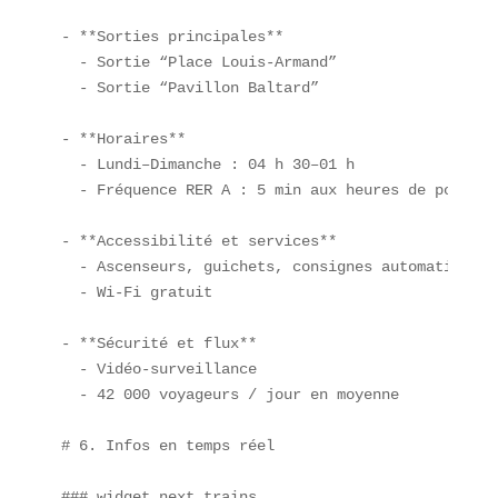
- **Sorties principales**  

  - Sortie “Place Louis-Armand”  

  - Sortie “Pavillon Baltard”  

- **Horaires**  

  - Lundi–Dimanche : 04 h 30–01 h  

  - Fréquence RER A : 5 min aux heures de pointe  
- **Accessibilité et services**  

  - Ascenseurs, guichets, consignes automatiques  
  - Wi-Fi gratuit  

- **Sécurité et flux**  

  - Vidéo-surveillance  

  - 42 000 voyageurs / jour en moyenne

# 6. Infos en temps réel

### widget_next_trains  
