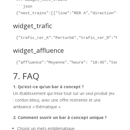
```json

{"next_trains":[{"line":"RER A","direction":"Marn
widget_trafic
{"trafic_rer_A":"Perturbé","trafic_rer_D":"Normal
widget_affluence
{"affluence":"Moyenne","heure": "18:45","tendance
7. FAQ
1. Qu’est-ce qu’un bar à concept ?
Un établissement qui mise tout sur un seul produit (ex.
: cordon-bleu), avec une offre restreinte et une
ambiance « thématique ».
2. Comment ouvrir un bar à concept unique ?
Choisir un mets emblématique.