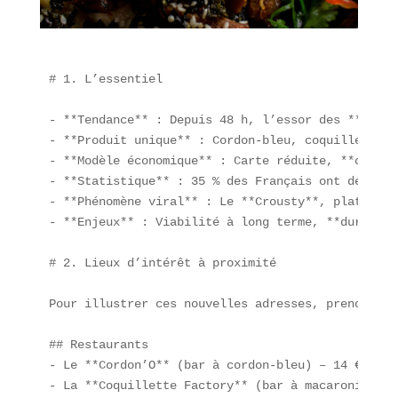
# 1. L’essentiel

- **Tendance** : Depuis 48 h, l’essor des **bars 
- **Produit unique** : Cordon-bleu, coquillettes,
- **Modèle économique** : Carte réduite, **coûts 
- **Statistique** : 35 % des Français ont déjà te
- **Phénomène viral** : Le **Crousty**, plat rapi
- **Enjeux** : Viabilité à long terme, **durabili
# 2. Lieux d’intérêt à proximité

Pour illustrer ces nouvelles adresses, prenons l’
## Restaurants  

- Le **Cordon’O** (bar à cordon-bleu) – 14 €  

- La **Coquillette Factory** (bar à macaroni) – 9 