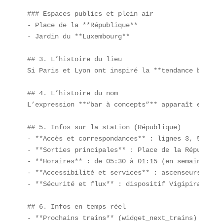
### Espaces publics et plein air

- Place de la **République**  

- Jardin du **Luxembourg**

## 3. L’histoire du lieu

Si Paris et Lyon ont inspiré la **tendance bars à
## 4. L’histoire du nom

L’expression **“bar à concepts”** apparaît en 202
## 5. Infos sur la station (République)

- **Accès et correspondances** : lignes 3, 5, 8, 9
- **Sorties principales** : Place de la Républiqu
- **Horaires** : de 05:30 à 01:15 (en semaine), f
- **Accessibilité et services** : ascenseurs aux 
- **Sécurité et flux** : dispositif Vigipirate re
## 6. Infos en temps réel

- **Prochains trains** (widget_next_trains) : don