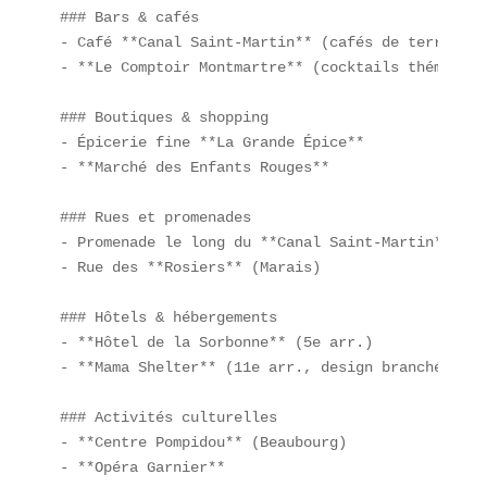
### Bars & cafés

- Café **Canal Saint-Martin** (cafés de terroir)  
- **Le Comptoir Montmartre** (cocktails thématique
### Boutiques & shopping

- Épicerie fine **La Grande Épice**  

- **Marché des Enfants Rouges**  

### Rues et promenades

- Promenade le long du **Canal Saint-Martin**  

- Rue des **Rosiers** (Marais)  

### Hôtels & hébergements

- **Hôtel de la Sorbonne** (5e arr.)  

- **Mama Shelter** (11e arr., design branché)  

### Activités culturelles

- **Centre Pompidou** (Beaubourg)  

- **Opéra Garnier**  
