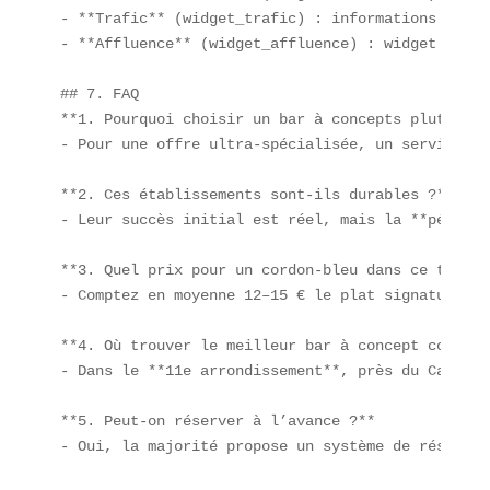
- **Trafic** (widget_trafic) : informations non re
- **Affluence** (widget_affluence) : widget vide,
## 7. FAQ

**1. Pourquoi choisir un bar à concepts plutôt qu
- Pour une offre ultra-spécialisée, un service ra
**2. Ces établissements sont-ils durables ?**  

- Leur succès initial est réel, mais la **pérenni
**3. Quel prix pour un cordon-bleu dans ce type d
- Comptez en moyenne 12–15 € le plat signature.

**4. Où trouver le meilleur bar à concept coquill
- Dans le **11e arrondissement**, près du Canal S
**5. Peut-on réserver à l’avance ?**  

- Oui, la majorité propose un système de réservat