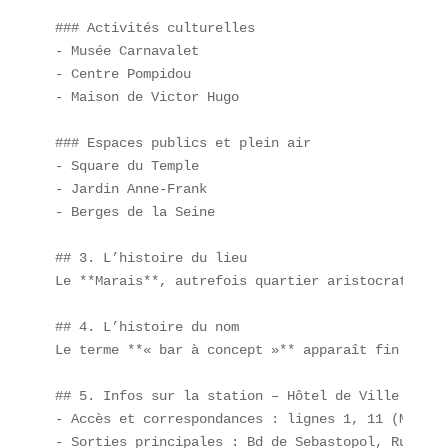
### Activités culturelles

- Musée Carnavalet

- Centre Pompidou

- Maison de Victor Hugo

### Espaces publics et plein air

- Square du Temple

- Jardin Anne-Frank

- Berges de la Seine

## 3. L’histoire du lieu

Le **Marais**, autrefois quartier aristocratique,
## 4. L’histoire du nom

Le terme **« bar à concept »** apparaît fin 2022.
## 5. Infos sur la station – Hôtel de Ville

- Accès et correspondances : lignes 1, 11 (Métro)
- Sorties principales : Bd de Sebastopol, Rue de R