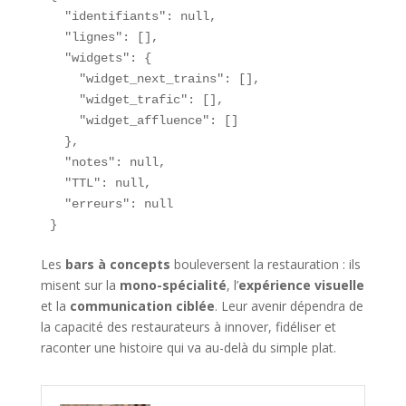
  "identifiants": null,

  "lignes": [],

  "widgets": {

    "widget_next_trains": [],

    "widget_trafic": [],

    "widget_affluence": []

  },

  "notes": null,

  "TTL": null,

  "erreurs": null

}
Les
bars à concepts
bouleversent la restauration : ils
misent sur la
mono-spécialité
, l’
expérience visuelle
et la
communication ciblée
. Leur avenir dépendra de
la capacité des restaurateurs à innover, fidéliser et
raconter une histoire qui va au-delà du simple plat.