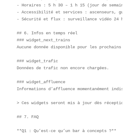
- Horaires : 5 h 30 – 1 h 15 (jour de semaine), n
- Accessibilité et services : ascenseurs, guichet
- Sécurité et flux : surveillance vidéo 24 h/24, 
## 6. Infos en temps réel

### widget_next_trains  

Aucune donnée disponible pour les prochains passag
### widget_trafic  

Données de trafic non encore chargées.

### widget_affluence  

Informations d’affluence momentanément indisponibl
> Ces widgets seront mis à jour dès réception des
## 7. FAQ

**Q1 : Qu’est-ce qu’un bar à concepts ?**  
