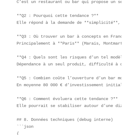
C’est un restaurant ou bar qui propose un seul pr
**Q2 : Pourquoi cette tendance ?**  

Elle répond à la demande de **simplicité**, de **
**Q3 : Où trouver un bar à concepts en France ?** 
Principalement à **Paris** (Marais, Montmartre), 
**Q4 : Quels sont les risques d’un tel modèle ?** 
Dépendance à un seul produit, difficulté à divers
**Q5 : Combien coûte l’ouverture d’un bar mono-sp
En moyenne 80 000 € d’investissement initial (amé
**Q6 : Comment évoluera cette tendance ?**  

Elle pourrait se stabiliser autour d’une dizaine 
## 8. Données techniques (debug interne)

```json

{
