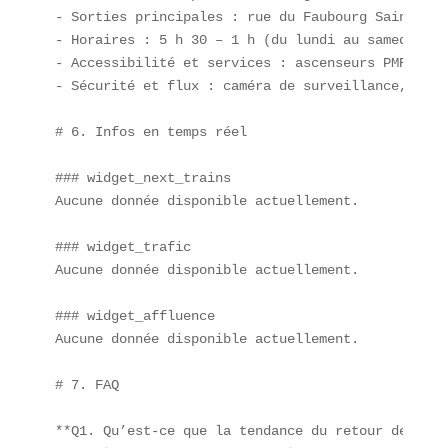
- Sorties principales : rue du Faubourg Saint-Ant
- Horaires : 5 h 30 – 1 h (du lundi au samedi), 6
- Accessibilité et services : ascenseurs PMR, con
- Sécurité et flux : caméra de surveillance, pers
# 6. Infos en temps réel

### widget_next_trains  

Aucune donnée disponible actuellement.

### widget_trafic  

Aucune donnée disponible actuellement.

### widget_affluence  

Aucune donnée disponible actuellement.

# 7. FAQ

**Q1. Qu’est-ce que la tendance du retour des cla