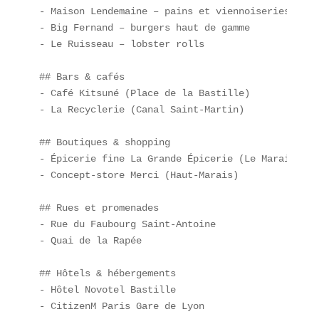
- Maison Lendemaine – pains et viennoiseries  

- Big Fernand – burgers haut de gamme  

- Le Ruisseau – lobster rolls  

## Bars & cafés  

- Café Kitsuné (Place de la Bastille)  

- La Recyclerie (Canal Saint-Martin)  

## Boutiques & shopping  

- Épicerie fine La Grande Épicerie (Le Marais)  

- Concept-store Merci (Haut-Marais)  

## Rues et promenades  

- Rue du Faubourg Saint-Antoine  

- Quai de la Rapée  

## Hôtels & hébergements  

- Hôtel Novotel Bastille  

- CitizenM Paris Gare de Lyon  
