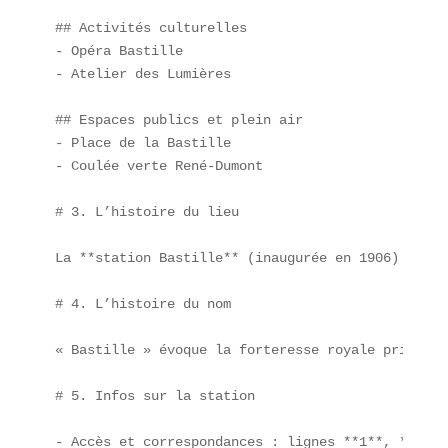
## Activités culturelles  

- Opéra Bastille  

- Atelier des Lumières  

## Espaces publics et plein air  

- Place de la Bastille  

- Coulée verte René-Dumont  

# 3. L’histoire du lieu

La **station Bastille** (inaugurée en 1906) desse
# 4. L’histoire du nom

« Bastille » évoque la forteresse royale prise le
# 5. Infos sur la station

- Accès et correspondances : lignes **1**, **5**, 