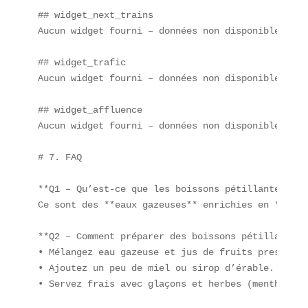
## widget_next_trains  

Aucun widget fourni – données non disponibles.

## widget_trafic  

Aucun widget fourni – données non disponibles.

## widget_affluence  

Aucun widget fourni – données non disponibles.

# 7. FAQ

**Q1 – Qu’est-ce que les boissons pétillantes fru
Ce sont des **eaux gazeuses** enrichies en **puré
**Q2 – Comment préparer des boissons pétillantes 
• Mélangez eau gazeuse et jus de fruits pressés.  
• Ajoutez un peu de miel ou sirop d’érable.  

• Servez frais avec glaçons et herbes (menthe, bas