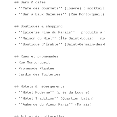
## Bars & cafés

- **Café des Gourmets** (Louvre) : mocktails frui
- **Bar à Eaux Gazeuses** (Rue Montorgueil) : plu
## Boutiques & shopping

- **Épicerie Fine du Marais** : produits à faible
- **Maison du Miel** (Île Saint-Louis) : miel régi
- **Boutique d’Érable** (Saint-Germain-des-Prés) 
## Rues et promenades

- Rue Montorgueil  

- Promenade Plantée  

- Jardin des Tuileries

## Hôtels & hébergements

- **Hôtel Moderne** (près du Louvre)  

- **Hôtel Tradition** (Quartier Latin)  

- **Auberge du Vieux Paris** (Marais)

## Activités culturelles
