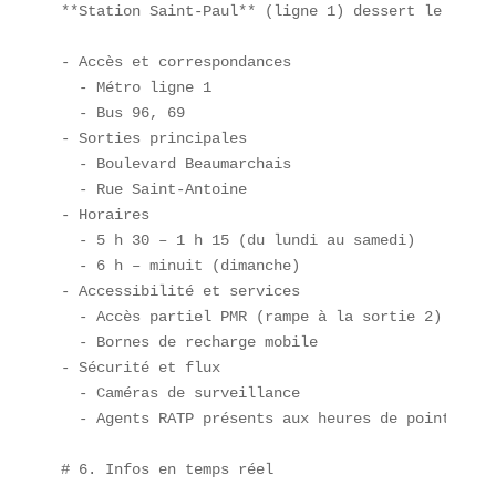
**Station Saint-Paul** (ligne 1) dessert le Marai
- Accès et correspondances  

  - Métro ligne 1  

  - Bus 96, 69  

- Sorties principales  

  - Boulevard Beaumarchais  

  - Rue Saint-Antoine  

- Horaires  

  - 5 h 30 – 1 h 15 (du lundi au samedi)  

  - 6 h – minuit (dimanche)  

- Accessibilité et services  

  - Accès partiel PMR (rampe à la sortie 2)  

  - Bornes de recharge mobile  

- Sécurité et flux  

  - Caméras de surveillance  

  - Agents RATP présents aux heures de pointe

# 6. Infos en temps réel
