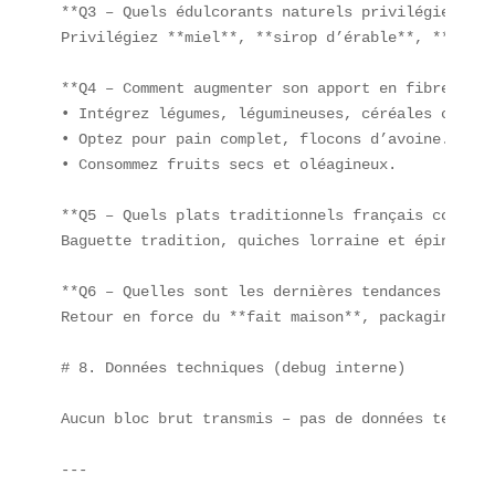
**Q3 – Quels édulcorants naturels privilégier ?** 
Privilégiez **miel**, **sirop d’érable**, **stevi
**Q4 – Comment augmenter son apport en fibres ?** 
• Intégrez légumes, légumineuses, céréales complèt
• Optez pour pain complet, flocons d’avoine.  

• Consommez fruits secs et oléagineux.

**Q5 – Quels plats traditionnels français command
Baguette tradition, quiches lorraine et épinards,
**Q6 – Quelles sont les dernières tendances de li
Retour en force du **fait maison**, packaging éco
# 8. Données techniques (debug interne)

Aucun bloc brut transmis – pas de données techniq
---
