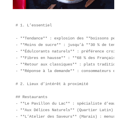
# 1. L’essentiel

- **Tendance** : explosion des **boissons pétilla
- **Moins de sucre** : jusqu’à **30 % de teneur e
- **Édulcorants naturels** : préférence croissant
- **Fibres en hausse** : **68 % des Français** on
- **Retour aux classiques** : plats traditionnels
- **Réponse à la demande** : consommateurs en quê
# 2. Lieux d’intérêt à proximité

## Restaurants

- **Le Pavillon du Lac** : spécialiste d’eaux aro
- **Aux Délices Naturels** (Quartier Latin) : pât
- **L’Atelier des Saveurs** (Marais) : menus rich