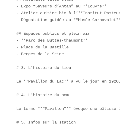
- Expo “Saveurs d’Antan” au **Louvre**  

- Atelier cuisine bio à l’**Institut Pasteur**  

- Dégustation guidée au **Musée Carnavalet**

## Espaces publics et plein air

- **Parc des Buttes-Chaumont**  

- Place de la Bastille  

- Berges de la Seine

# 3. L’histoire du lieu

Le **Pavillon du Lac** a vu le jour en 1920, au b
# 4. L’histoire du nom

Le terme **“Pavillon”** évoque une bâtisse élégan
# 5. Infos sur la station
