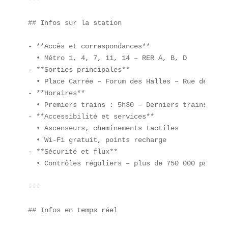
## Infos sur la station

- **Accès et correspondances**  

  • Métro 1, 4, 7, 11, 14 – RER A, B, D  

- **Sorties principales**  

  • Place Carrée – Forum des Halles – Rue de Rivol
- **Horaires**  

  • Premiers trains : 5h30 – Derniers trains : 1h1
- **Accessibilité et services**  

  • Ascenseurs, cheminements tactiles  

  • Wi-Fi gratuit, points recharge  

- **Sécurité et flux**  

  • Contrôles réguliers – plus de 750 000 passages
---

## Infos en temps réel
