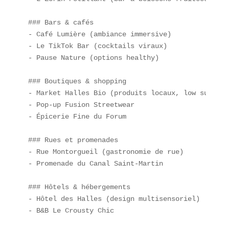
### Bars & cafés  

- Café Lumière (ambiance immersive)  

- Le TikTok Bar (cocktails viraux)  

- Pause Nature (options healthy)

### Boutiques & shopping  

- Market Halles Bio (produits locaux, low sugar)  
- Pop-up Fusion Streetwear  

- Épicerie Fine du Forum

### Rues et promenades  

- Rue Montorgueil (gastronomie de rue)  

- Promenade du Canal Saint-Martin  

### Hôtels & hébergements  

- Hôtel des Halles (design multisensoriel)  

- B&B Le Crousty Chic  
