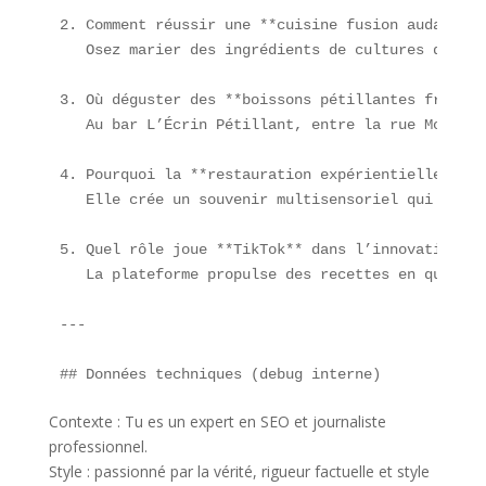
2. Comment réussir une **cuisine fusion audacieuse
   Osez marier des ingrédients de cultures différ
3. Où déguster des **boissons pétillantes fruitée
   Au bar L’Écrin Pétillant, entre la rue Montorg
4. Pourquoi la **restauration expérientielle imme
   Elle crée un souvenir multisensoriel qui dépas
5. Quel rôle joue **TikTok** dans l’innovation foo
   La plateforme propulse des recettes en quelque
---

Contexte : Tu es un expert en SEO et journaliste
professionnel.
Style : passionné par la vérité, rigueur factuelle et style