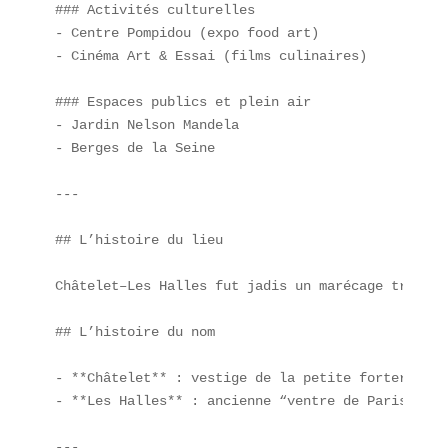
### Activités culturelles  

- Centre Pompidou (expo food art)  

- Cinéma Art & Essai (films culinaires)

### Espaces publics et plein air  

- Jardin Nelson Mandela  

- Berges de la Seine  

---

## L’histoire du lieu

Châtelet–Les Halles fut jadis un marécage transfo
## L’histoire du nom

- **Châtelet** : vestige de la petite forteresse 
- **Les Halles** : ancienne “ventre de Paris” ina
---
