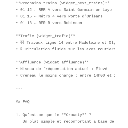
**Prochains trains (widget_next_trains)**  

• 01:12 ↔ RER A vers Saint-Germain-en-Laye  

• 01:15 ↔ Métro 4 vers Porte d’Orléans  

• 01:18 ↔ RER B vers Robinson  

**Trafic (widget_trafic)**  

• 🚧 Travaux ligne 14 entre Madeleine et Olympiade
• 🚦 Circulation fluide sur les axes routiers voisi
**Affluence (widget_affluence)**  

• Niveau de fréquentation actuel : Élevé  

• Créneau le moins chargé : entre 14h00 et 16h00  
---

## FAQ

1. Qu’est-ce que le **Crousty** ?  

   Un plat simple et réconfortant à base de riz, 