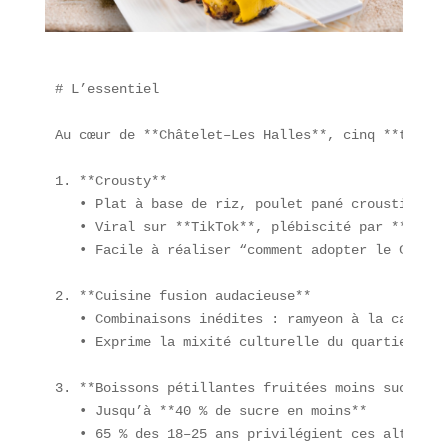
# L’essentiel

Au cœur de **Châtelet–Les Halles**, cinq **tendan
1. **Crousty**  

   • Plat à base de riz, poulet pané croustillant
   • Viral sur **TikTok**, plébiscité par **la gé
   • Facile à réaliser “comment adopter le Croust
2. **Cuisine fusion audacieuse**  

   • Combinaisons inédites : ramyeon à la carbona
   • Exprime la mixité culturelle du quartier du 
3. **Boissons pétillantes fruitées moins sucrées**
   • Jusqu’à **40 % de sucre en moins**  

   • 65 % des 18–25 ans privilégient ces alternat