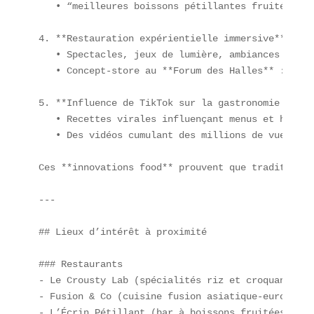
   • “meilleures boissons pétillantes fruitées à P
4. **Restauration expérientielle immersive**  

   • Spectacles, jeux de lumière, ambiances sonore
   • Concept-store au **Forum des Halles** : dîne
5. **Influence de TikTok sur la gastronomie modern
   • Recettes virales influençant menus et habitud
   • Des vidéos cumulant des millions de vues en 
Ces **innovations food** prouvent que tradition e
---

## Lieux d’intérêt à proximité

### Restaurants  

- Le Crousty Lab (spécialités riz et croquant)  

- Fusion & Co (cuisine fusion asiatique-européenne
- L’Écrin Pétillant (bar à boissons fruitées)
