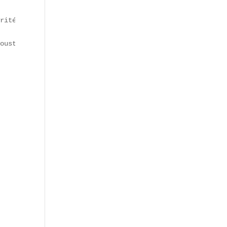
rité et la régulation.  

ousty depuis l’été 2024.
