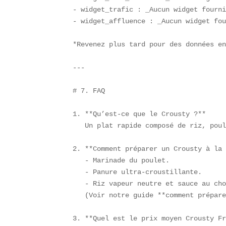
- widget_trafic : _Aucun widget fourni
- widget_affluence : _Aucun widget fou
*Revenez plus tard pour des données en
---

# 7. FAQ

1. **Qu’est-ce que le Crousty ?**  

   Un plat rapide composé de riz, poul
2. **Comment préparer un Crousty à la 
   - Marinade du poulet.  

   - Panure ultra-croustillante.  

   - Riz vapeur neutre et sauce au cho
   (Voir notre guide **comment prépare
3. **Quel est le prix moyen Crousty Fr