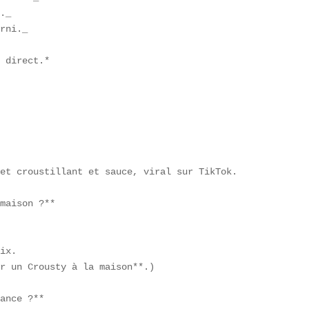
._  

rni._  

 direct.*

et croustillant et sauce, viral sur TikTok.  

maison ?**  

ix.  

r un Crousty à la maison**.)

ance ?**  
