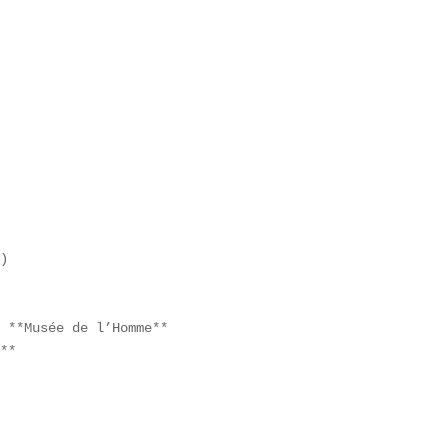
)  

 **Musée de l’Homme**  

**  
