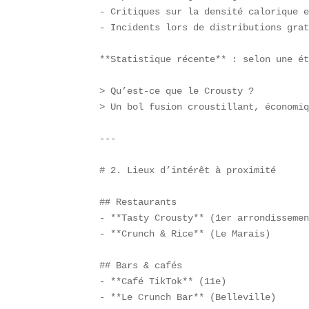
- Critiques sur la densité calorique e
- Incidents lors de distributions grat
**Statistique récente** : selon une ét
> Qu’est-ce que le Crousty ?  

> Un bol fusion croustillant, économiq
---

# 2. Lieux d’intérêt à proximité

## Restaurants  

- **Tasty Crousty** (1er arrondissemen
- **Crunch & Rice** (Le Marais)  

## Bars & cafés  

- **Café TikTok** (11e)  

- **Le Crunch Bar** (Belleville)  
