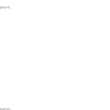
point.  

ourni._  
