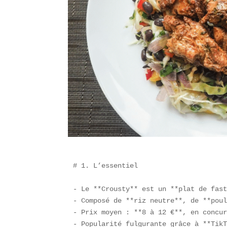
# 1. L’essentiel

- Le **Crousty** est un **plat de fast
- Composé de **riz neutre**, de **poul
- Prix moyen : **8 à 12 €**, en concur
- Popularité fulgurante grâce à **TikT