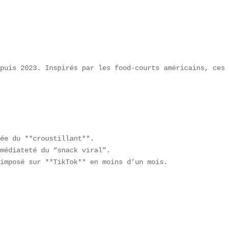
puis 2023. Inspirés par les food-courts américains, ces 
ée du **croustillant**.  

médiateté du “snack viral”.  

imposé sur **TikTok** en moins d’un mois.
