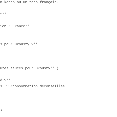
n kebab ou un taco français.  

?**  

ion Z France**.  

s pour Crousty ?**  

ures sauces pour Crousty**.)

é ?**  

s. Surconsommation déconseillée.
