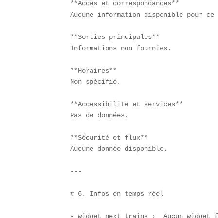
**Accès et correspondances**  

Aucune information disponible pour ce 
**Sorties principales**  

Informations non fournies.  

**Horaires**  

Non spécifié.  

**Accessibilité et services**  

Pas de données.  

**Sécurité et flux**  

Aucune donnée disponible.

---

# 6. Infos en temps réel

- widget_next_trains : _Aucun widget f