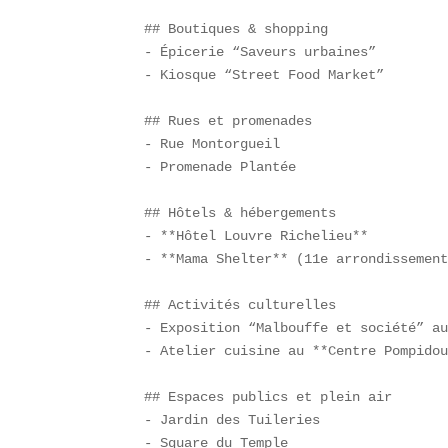
## Boutiques & shopping  

- Épicerie “Saveurs urbaines”  

- Kiosque “Street Food Market”  

## Rues et promenades  

- Rue Montorgueil  

- Promenade Plantée  

## Hôtels & hébergements  

- **Hôtel Louvre Richelieu**  

- **Mama Shelter** (11e arrondissement
## Activités culturelles  

- Exposition “Malbouffe et société” au
- Atelier cuisine au **Centre Pompidou
## Espaces publics et plein air  

- Jardin des Tuileries  

- Square du Temple  
