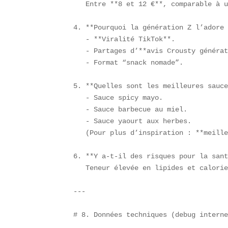
   Entre **8 et 12 €**, comparable à u
4. **Pourquoi la génération Z l’adore 
   - **Viralité TikTok**.  

   - Partages d’**avis Crousty générat
   - Format “snack nomade”.  

5. **Quelles sont les meilleures sauce
   - Sauce spicy mayo.  

   - Sauce barbecue au miel.  

   - Sauce yaourt aux herbes.  

   (Pour plus d’inspiration : **meille
6. **Y a-t-il des risques pour la sant
   Teneur élevée en lipides et calorie
---
