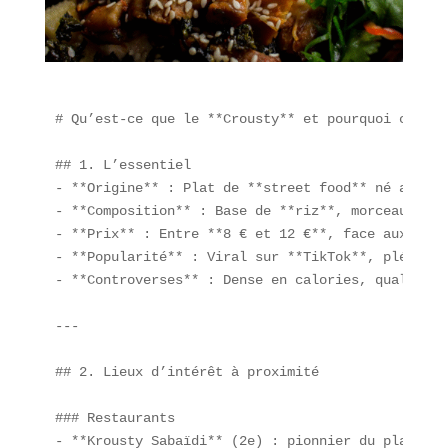
# Qu’est-ce que le **Crousty** et pourquoi cette 
## 1. L’essentiel  

- **Origine** : Plat de **street food** né au mil
- **Composition** : Base de **riz**, morceaux de 
- **Prix** : Entre **8 € et 12 €**, face aux taco
- **Popularité** : Viral sur **TikTok**, plébisci
- **Controverses** : Dense en calories, qualifié 
---

## 2. Lieux d’intérêt à proximité  

### Restaurants  

- **Krousty Sabaïdi** (2e) : pionnier du plat.  
