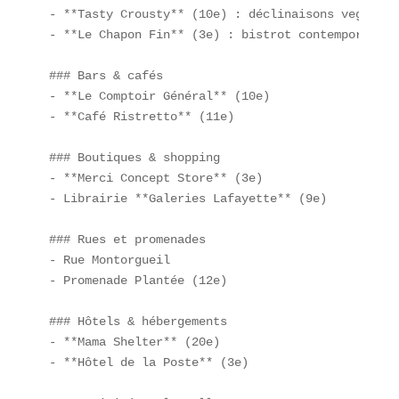
- **Tasty Crousty** (10e) : déclinaisons veggie e
- **Le Chapon Fin** (3e) : bistrot contemporain.  
### Bars & cafés  

- **Le Comptoir Général** (10e)  

- **Café Ristretto** (11e)  

### Boutiques & shopping  

- **Merci Concept Store** (3e)  

- Librairie **Galeries Lafayette** (9e)  

### Rues et promenades  

- Rue Montorgueil  

- Promenade Plantée (12e)  

### Hôtels & hébergements  

- **Mama Shelter** (20e)  

- **Hôtel de la Poste** (3e)  
