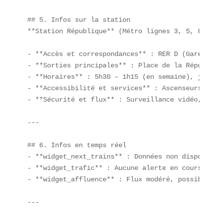
## 5. Infos sur la station  

**Station République** (Métro lignes 3, 5, 8, 9, 1
- **Accès et correspondances** : RER D (Gare de l
- **Sorties principales** : Place de la Républiqu
- **Horaires** : 5h30 – 1h15 (en semaine), jusqu’
- **Accessibilité et services** : Ascenseurs, per
- **Sécurité et flux** : Surveillance vidéo, pics
---

## 6. Infos en temps réel  

- **widget_next_trains** : Données non disponible
- **widget_trafic** : Aucune alerte en cours sur 
- **widget_affluence** : Flux modéré, possibilité
---
