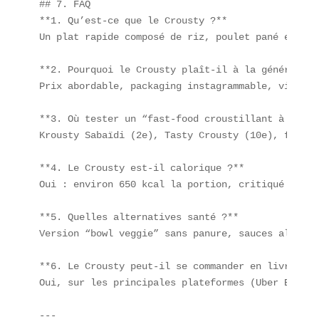
## 7. FAQ  

**1. Qu’est-ce que le Crousty ?**  

Un plat rapide composé de riz, poulet pané et sau
**2. Pourquoi le Crousty plaît-il à la génération 
Prix abordable, packaging instagrammable, viralit
**3. Où tester un “fast-food croustillant à Paris”
Krousty Sabaïdi (2e), Tasty Crousty (10e), food-t
**4. Le Crousty est-il calorique ?**  

Oui : environ 650 kcal la portion, critiqué comme
**5. Quelles alternatives santé ?**  

Version “bowl veggie” sans panure, sauces allégées
**6. Le Crousty peut-il se commander en livraison 
Oui, sur les principales plateformes (Uber Eats, 
---
