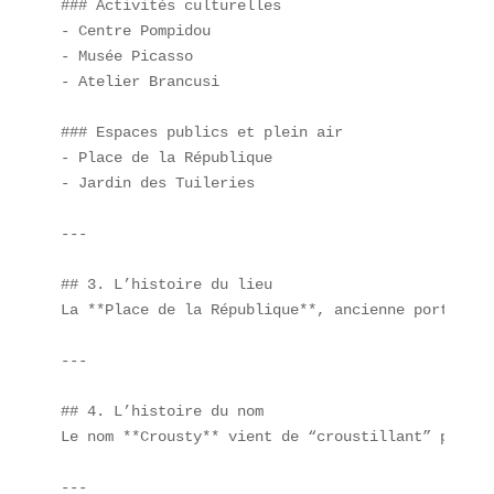
### Activités culturelles  

- Centre Pompidou  

- Musée Picasso  

- Atelier Brancusi  

### Espaces publics et plein air  

- Place de la République  

- Jardin des Tuileries  

---

## 3. L’histoire du lieu  

La **Place de la République**, ancienne porte de 
---

## 4. L’histoire du nom  

Le nom **Crousty** vient de “croustillant” pour s
---
