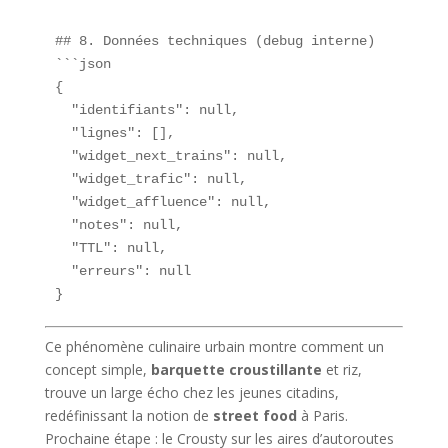
## 8. Données techniques (debug interne)  

```json

{

  "identifiants": null,

  "lignes": [],

  "widget_next_trains": null,

  "widget_trafic": null,

  "widget_affluence": null,

  "notes": null,

  "TTL": null,

  "erreurs": null

}
Ce phénomène culinaire urbain montre comment un
concept simple,
barquette croustillante
et riz,
trouve un large écho chez les jeunes citadins,
redéfinissant la notion de
street food
à Paris.
Prochaine étape : le Crousty sur les aires d’autoroutes