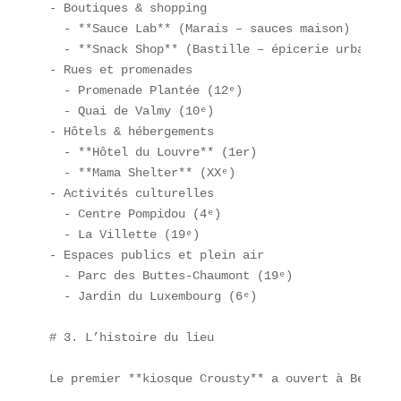
- Boutiques & shopping  

  - **Sauce Lab** (Marais – sauces maison)  

  - **Snack Shop** (Bastille – épicerie urbaine)  
- Rues et promenades  

  - Promenade Plantée (12ᵉ)  

  - Quai de Valmy (10ᵉ)  

- Hôtels & hébergements  

  - **Hôtel du Louvre** (1er)  

  - **Mama Shelter** (XXᵉ)  

- Activités culturelles  

  - Centre Pompidou (4ᵉ)  

  - La Villette (19ᵉ)  

- Espaces publics et plein air  

  - Parc des Buttes-Chaumont (19ᵉ)  

  - Jardin du Luxembourg (6ᵉ)

# 3. L’histoire du lieu

Le premier **kiosque Crousty** a ouvert à Bellevi