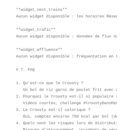
**widget_next_trains**  

Aucun widget disponible : les horaires Réseaux so
**widget_trafic**  

Aucun widget disponible : données de flux non tran
**widget_affluence**  

Aucun widget disponible : fréquentation en temps 
# 7. FAQ

1. Qu’est-ce que le Crousty ?  

   Un bol de riz garni de poulet frit avec une sa
2. Pourquoi le Crousty est-il si populaire sur Tik
   Vidéos courtes, challenge #CroustyDansMaVille 
3. Le Crousty est-il calorique ?  

   Oui, comptez environ 750 kcal par bol (densité
4. Quels sont les risques lors de distribution gr
   Risques d’attroupement, incidents de sécurité 