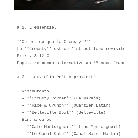
# 1. L’essentiel

**Qu’est-ce que le Crousty ?**  

Le **Crousty** est un **street-food revisité** co
Prix : 8–12 €  

Populaire comme alternative au **tacos français**
# 2. Lieux d’intérêt à proximité

- Restaurants  

  - **Crousty Corner** (Le Marais)  

  - **Rice & Crunch** (Quartier Latin)  

  - **Belleville Bowl** (Belleville)  

- Bars & cafés  

  - **Café Montorgueil** (rue Montorgueil)  

  - **Le Canal Café** (Canal Saint-Martin)  
