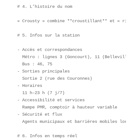
# 4. L’histoire du nom

« Crousty » combine **croustillant** et « rice » 
# 5. Infos sur la station

- Accès et correspondances  

  Métro : lignes 3 (Goncourt), 11 (Belleville)  

  Bus : 46, 75  

- Sorties principales  

  Sortie 2 (rue des Couronnes)  

- Horaires  

  11 h–23 h (7 j/7)  

- Accessibilité et services  

  Rampe PMR, comptoir à hauteur variable  

- Sécurité et flux  

  Agents municipaux et barrières mobiles lors d’af
# 6. Infos en temps réel
