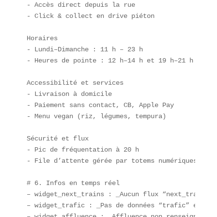
- Accès direct depuis la rue  

- Click & collect en drive piéton  

Horaires  

- Lundi–Dimanche : 11 h – 23 h  

- Heures de pointe : 12 h–14 h et 19 h–21 h  

Accessibilité et services  

- Livraison à domicile  

- Paiement sans contact, CB, Apple Pay  

- Menu vegan (riz, légumes, tempura)  

Sécurité et flux  

- Pic de fréquentation à 20 h  

- File d’attente gérée par totems numériques  

# 6. Infos en temps réel  

– widget_next_trains : _Aucun flux “next_trains” 
– widget_trafic : _Pas de données “trafic” en tem
– widget_affluence : _Affluence non renseignée_
