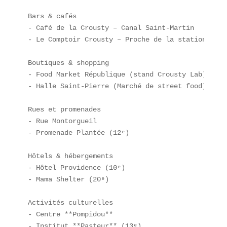
Bars & cafés  

- Café de la Crousty – Canal Saint-Martin  

- Le Comptoir Crousty – Proche de la station **Ré
Boutiques & shopping  

- Food Market République (stand Crousty Lab)  

- Halle Saint-Pierre (Marché de street food)  

Rues et promenades  

- Rue Montorgueil  

- Promenade Plantée (12ᵉ)  

Hôtels & hébergements  

- Hôtel Providence (10ᵉ)  

- Mama Shelter (20ᵉ)  

Activités culturelles  

- Centre **Pompidou**  

- Institut **Pasteur** (13ᵉ)  
