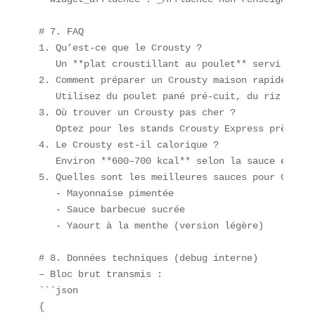
# 7. FAQ  

1. Qu’est-ce que le Crousty ?  

   Un **plat croustillant au poulet** servi dans 
2. Comment préparer un Crousty maison rapidement ?
   Utilisez du poulet pané pré-cuit, du riz vapeu
3. Où trouver un Crousty pas cher ?  

   Optez pour les stands Crousty Express près de 
4. Le Crousty est-il calorique ?  

   Environ **600–700 kcal** selon la sauce et les
5. Quelles sont les meilleures sauces pour Croust
   - Mayonnaise pimentée  

   - Sauce barbecue sucrée  

   - Yaourt à la menthe (version légère)  

# 8. Données techniques (debug interne)  

– Bloc brut transmis :  

```json

{
