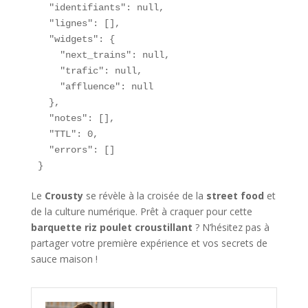
  "identifiants": null,

  "lignes": [],

  "widgets": {

    "next_trains": null,

    "trafic": null,

    "affluence": null

  },

  "notes": [],

  "TTL": 0,

  "errors": []

}
Le
Crousty
se révèle à la croisée de la
street food
et
de la culture numérique. Prêt à craquer pour cette
barquette riz poulet croustillant
? N’hésitez pas à
partager votre première expérience et vos secrets de
sauce maison !