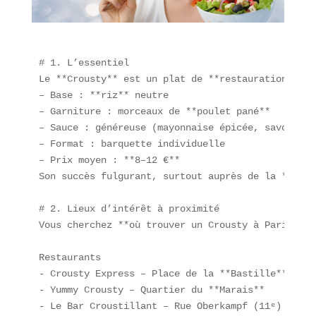
# 1. L’essentiel  

Le **Crousty** est un plat de **restauration rapi
– Base : **riz** neutre  

– Garniture : morceaux de **poulet pané**  

– Sauce : généreuse (mayonnaise épicée, savora, p
– Format : barquette individuelle  

– Prix moyen : **8–12 €**  

Son succès fulgurant, surtout auprès de la **géné
# 2. Lieux d’intérêt à proximité  

Vous cherchez **où trouver un Crousty à Paris** ?
Restaurants  

- Crousty Express – Place de la **Bastille**  

- Yummy Crousty – Quartier du **Marais**  

- Le Bar Croustillant – Rue Oberkampf (11ᵉ)  
