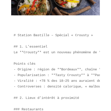
# Station Bastille – Spécial « Crousty »

## 1. L’essentiel  

Le **Crousty** est un nouveau phénomène de **rest
Points clés  

- Origine : région de **Bordeaux**, chaîne **Krou
- Popularisation : **Tasty Crousty** à **Paris – 
- Viralité : +78 % des 18–25 ans auraient déjà go
- Controverses : densité calorique, « malbouffe »
## 2. Lieux d’intérêt à proximité  

### Restaurants  
