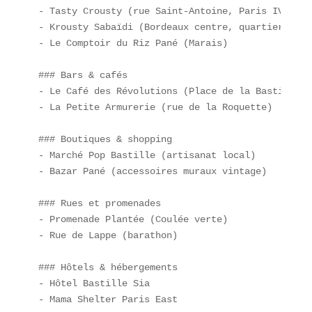
- Tasty Crousty (rue Saint-Antoine, Paris IV)  

- Krousty Sabaïdi (Bordeaux centre, quartier Sain
- Le Comptoir du Riz Pané (Marais)  

### Bars & cafés  

- Le Café des Révolutions (Place de la Bastille)  
- La Petite Armurerie (rue de la Roquette)  

### Boutiques & shopping  

- Marché Pop Bastille (artisanat local)  

- Bazar Pané (accessoires muraux vintage)  

### Rues et promenades  

- Promenade Plantée (Coulée verte)  

- Rue de Lappe (barathon)  

### Hôtels & hébergements  

- Hôtel Bastille Sia  

- Mama Shelter Paris East  
