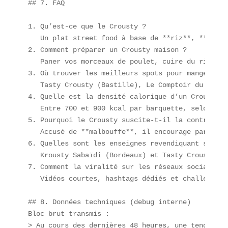
## 7. FAQ  

1. Qu’est-ce que le Crousty ?  

   Un plat street food à base de **riz**, **poule
2. Comment préparer un Crousty maison ?  

   Paner vos morceaux de poulet, cuire du riz par
3. Où trouver les meilleurs spots pour manger un 
   Tasty Crousty (Bastille), Le Comptoir du Riz P
4. Quelle est la densité calorique d’un Crousty mo
   Entre 700 et 900 kcal par barquette, selon la 
5. Pourquoi le Crousty suscite-t-il la controverse
   Accusé de **malbouffe**, il encourage parfois 
6. Quelles sont les enseignes revendiquant sa cré
   Krousty Sabaïdi (Bordeaux) et Tasty Crousty (Pa
7. Comment la viralité sur les réseaux sociaux a-
   Vidéos courtes, hashtags dédiés et challenges 
## 8. Données techniques (debug interne)  

Bloc brut transmis :  

> Au cours des dernières 48 heures, une tendance 