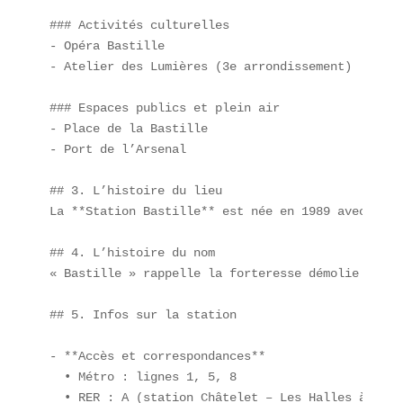
### Activités culturelles  

- Opéra Bastille  

- Atelier des Lumières (3e arrondissement)  

### Espaces publics et plein air  

- Place de la Bastille  

- Port de l’Arsenal  

## 3. L’histoire du lieu  

La **Station Bastille** est née en 1989 avec l’ou
## 4. L’histoire du nom  

« Bastille » rappelle la forteresse démolie en 17
## 5. Infos sur la station  

- **Accès et correspondances**  

  • Métro : lignes 1, 5, 8  

  • RER : A (station Châtelet – Les Halles à 5 mi