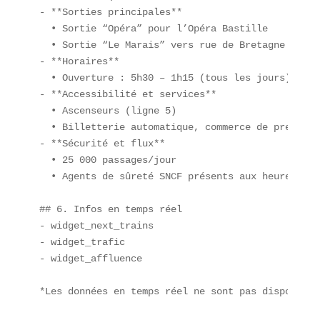
- **Sorties principales**  

  • Sortie “Opéra” pour l’Opéra Bastille  

  • Sortie “Le Marais” vers rue de Bretagne  

- **Horaires**  

  • Ouverture : 5h30 – 1h15 (tous les jours)  

- **Accessibilité et services**  

  • Ascenseurs (ligne 5)  

  • Billetterie automatique, commerce de presse  

- **Sécurité et flux**  

  • 25 000 passages/jour  

  • Agents de sûreté SNCF présents aux heures de p
## 6. Infos en temps réel  

- widget_next_trains  

- widget_trafic  

- widget_affluence  

*Les données en temps réel ne sont pas disponible