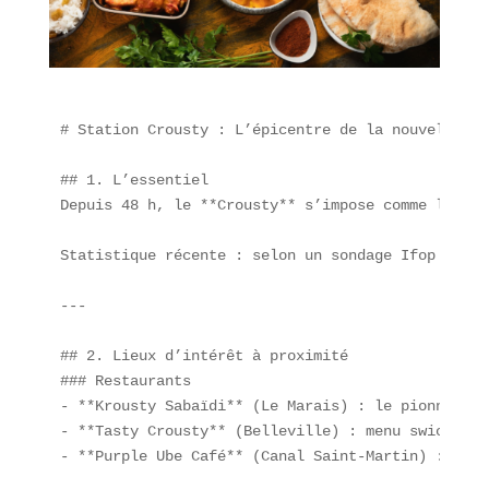
# Station Crousty : L’épicentre de la nouvelle st
## 1. L’essentiel  

Depuis 48 h, le **Crousty** s’impose comme le **p
Statistique récente : selon un sondage Ifop (avri
---

## 2. Lieux d’intérêt à proximité  

### Restaurants  

- **Krousty Sabaïdi** (Le Marais) : le pionnier d
- **Tasty Crousty** (Belleville) : menu swicy et 
- **Purple Ube Café** (Canal Saint-Martin) : spéc