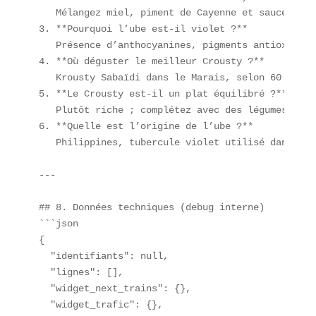
   Mélangez miel, piment de Cayenne et sauce soja.
3. **Pourquoi l’ube est-il violet ?**  

   Présence d’anthocyanines, pigments antioxydants
4. **Où déguster le meilleur Crousty ?**  

   Krousty Sabaïdi dans le Marais, selon 60 % des
5. **Le Crousty est-il un plat équilibré ?**  

   Plutôt riche ; complétez avec des légumes ou u
6. **Quelle est l’origine de l’ube ?**  

   Philippines, tubercule violet utilisé dans le 
---

## 8. Données techniques (debug interne)  

```json

{

  "identifiants": null,

  "lignes": [],

  "widget_next_trains": {},

  "widget_trafic": {},
