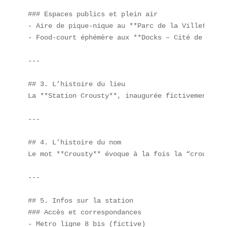
### Espaces publics et plein air  

- Aire de pique-nique au **Parc de la Villette**  
- Food-court éphémère aux **Docks – Cité de la Mod
---

## 3. L’histoire du lieu  

La **Station Crousty**, inaugurée fictivement sur
---

## 4. L’histoire du nom  

Le mot **Crousty** évoque à la fois la “croustill
---

## 5. Infos sur la station  

### Accès et correspondances  

- Metro ligne 8 bis (fictive)  
