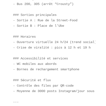
- Bus 200, 305 (arrêt “Crousty”)  

### Sorties principales  

- Sortie A : Rue de la Street-Food  

- Sortie B : Place de l’Ube  

### Horaires  

- Ouverture virtuelle 24 h/24 (trend social)  

- Crise de viralité : pics à 12 h et 19 h  

### Accessibilité et services  

- WC mobiles aux abords  

- Bornes de rechargement smartphone  

### Sécurité et flux  

- Contrôle des files par QR-code  

- Moyenne de 3000 posts Instagram/jour sous #Crous
---
