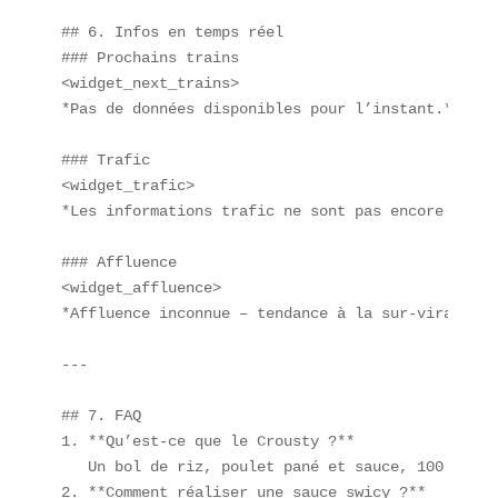
## 6. Infos en temps réel  

### Prochains trains  

<widget_next_trains>  

*Pas de données disponibles pour l’instant.*  

### Trafic  

<widget_trafic>  

*Les informations trafic ne sont pas encore publié
### Affluence  

<widget_affluence>  

*Affluence inconnue – tendance à la sur-viralisat
---

## 7. FAQ  

1. **Qu’est-ce que le Crousty ?**  

   Un bol de riz, poulet pané et sauce, 100 % **s
2. **Comment réaliser une sauce swicy ?**  
