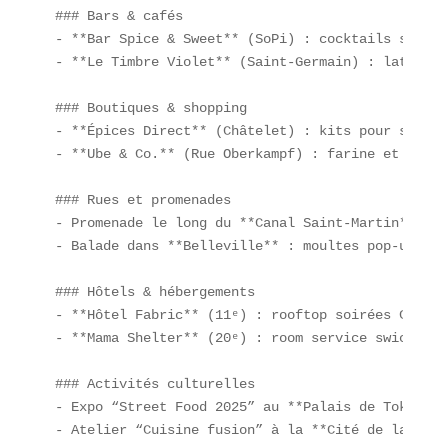
### Bars & cafés  

- **Bar Spice & Sweet** (SoPi) : cocktails swicy 
- **Le Timbre Violet** (Saint-Germain) : latte ub
### Boutiques & shopping  

- **Épices Direct** (Châtelet) : kits pour sauces
- **Ube & Co.** (Rue Oberkampf) : farine et purée
### Rues et promenades  

- Promenade le long du **Canal Saint-Martin** : s
- Balade dans **Belleville** : moultes pop-ups swi
### Hôtels & hébergements  

- **Hôtel Fabric** (11ᵉ) : rooftop soirées Crousty
- **Mama Shelter** (20ᵉ) : room service swicy  

### Activités culturelles  

- Expo “Street Food 2025” au **Palais de Tokyo**  
- Atelier “Cuisine fusion” à la **Cité de la Mode