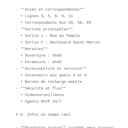
- **Accès et correspondances**  

  • Lignes 3, 5, 8, 9, 11  

  • Correspondance bus 20, 56, 65  

- **Sorties principales**  

  • Sortie 1 : Rue du Temple  

  • Sortie 2 : Boulevard Saint-Martin  

- **Horaires**  

  • Ouverture : 5h30  

  • Fermeture : 0h45  

- **Accessibilité et services**  

  • Ascenseurs aux quais 3 et 8  

  • Bornes de recharge mobile  

- **Sécurité et flux**  

  • Videosurveillance  

  • Agents RATP 24/7

# 6. Infos en temps réel

- **Prochains trains** (widget_next_trains)  
