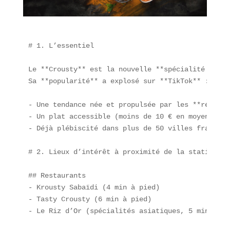
# 1. L’essentiel

Le **Crousty** est la nouvelle **spécialité de re
Sa **popularité** a explosé sur **TikTok** : le h
- Une tendance née et propulsée par les **réseaux
- Un plat accessible (moins de 10 € en moyenne).

- Déjà plébiscité dans plus de 50 villes française
# 2. Lieux d’intérêt à proximité de la station Rép
## Restaurants

- Krousty Sabaïdi (4 min à pied)  

- Tasty Crousty (6 min à pied)  

- Le Riz d’Or (spécialités asiatiques, 5 min)
