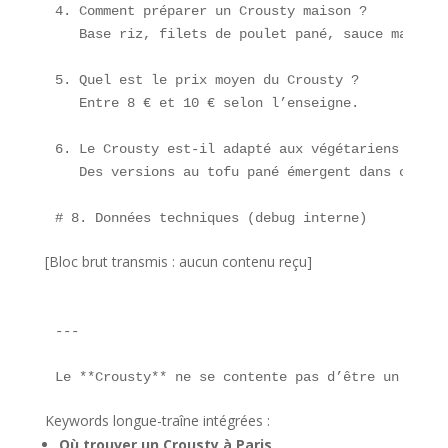
4. Comment préparer un Crousty maison ?  

   Base riz, filets de poulet pané, sauce maison 
5. Quel est le prix moyen du Crousty ?  

   Entre 8 € et 10 € selon l’enseigne.

6. Le Crousty est-il adapté aux végétariens ?  

   Des versions au tofu pané émergent dans certai
[Bloc brut transmis : aucun contenu reçu]
---

Le **Crousty** ne se contente pas d’être un simpl
Keywords longue-traîne intégrées :
Où trouver un Crousty à Paris