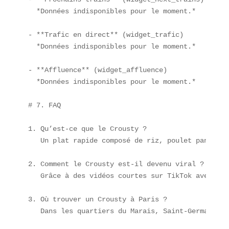
  *Données indisponibles pour le moment.*

- **Trafic en direct** (widget_trafic)  

  *Données indisponibles pour le moment.*

- **Affluence** (widget_affluence)  

  *Données indisponibles pour le moment.*

# 7. FAQ

1. Qu’est-ce que le Crousty ?  

   Un plat rapide composé de riz, poulet pané et 
2. Comment le Crousty est-il devenu viral ?  

   Grâce à des vidéos courtes sur TikTok avec plu
3. Où trouver un Crousty à Paris ?  

   Dans les quartiers du Marais, Saint-Germain-de