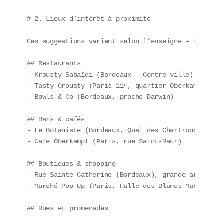
# 2. Lieux d’intérêt à proximité

Ces suggestions varient selon l’enseigne – **Krou
## Restaurants  

- Krousty Sabaïdi (Bordeaux – Centre-ville)  

- Tasty Crousty (Paris 11ᵉ, quartier Oberkampf)  

- Bowls & Co (Bordeaux, proche Darwin)  

## Bars & cafés  

- Le Botaniste (Bordeaux, Quai des Chartrons)  

- Café Oberkampf (Paris, rue Saint-Maur)  

## Boutiques & shopping  

- Rue Sainte-Catherine (Bordeaux), grande artère 
- Marché Pop-Up (Paris, Halle des Blancs-Manteaux)
## Rues et promenades  
