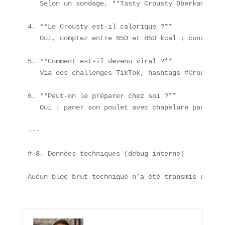
   Selon un sondage, **Tasty Crousty Oberkampf** 
4. **Le Crousty est-il calorique ?**  

   Oui, comptez entre 650 et 850 kcal ; considéré
5. **Comment est-il devenu viral ?**  

   Via des challenges TikTok, hashtags #CroustyCr
6. **Peut-on le préparer chez soi ?**  

   Oui : paner son poulet avec chapelure panko, c
---

# 8. Données techniques (debug interne)

Aucun bloc brut technique n’a été transmis dans l