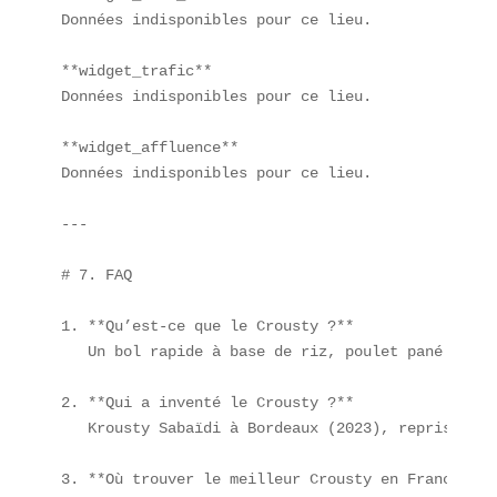
Données indisponibles pour ce lieu.  

**widget_trafic**  

Données indisponibles pour ce lieu.  

**widget_affluence**  

Données indisponibles pour ce lieu.

---

# 7. FAQ

1. **Qu’est-ce que le Crousty ?**  

   Un bol rapide à base de riz, poulet pané et sau
2. **Qui a inventé le Crousty ?**  

   Krousty Sabaïdi à Bordeaux (2023), repris par 
3. **Où trouver le meilleur Crousty en France ?** 