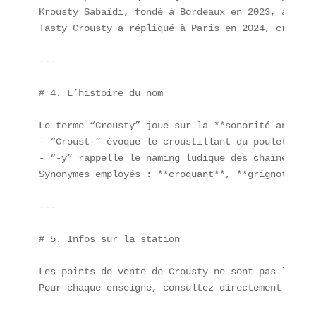
Krousty Sabaïdi, fondé à Bordeaux en 2023, a décl
Tasty Crousty a répliqué à Paris en 2024, créant 
---

# 4. L’histoire du nom

Le terme “Crousty” joue sur la **sonorité anglo-f
- “Croust-” évoque le croustillant du poulet  

- “-y” rappelle le naming ludique des chaînes US  
Synonymes employés : **croquant**, **grignotant**
---

# 5. Infos sur la station

Les points de vente de Crousty ne sont pas liés à
Pour chaque enseigne, consultez directement leur 