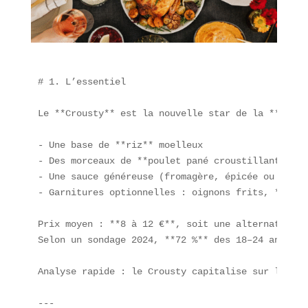
# 1. L’essentiel

Le **Crousty** est la nouvelle star de la **resta
- Une base de **riz** moelleux  

- Des morceaux de **poulet pané croustillant**  

- Une sauce généreuse (fromagère, épicée ou sucrée
- Garnitures optionnelles : oignons frits, **herb
Prix moyen : **8 à 12 €**, soit une alternative g
Selon un sondage 2024, **72 %** des 18–24 ans ont
Analyse rapide : le Crousty capitalise sur la pop
---
