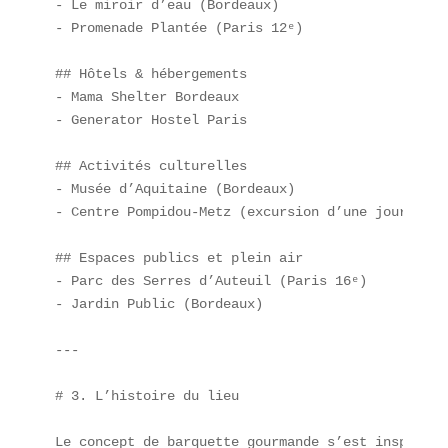
- Le miroir d’eau (Bordeaux)  

- Promenade Plantée (Paris 12ᵉ)  

## Hôtels & hébergements  

- Mama Shelter Bordeaux  

- Generator Hostel Paris  

## Activités culturelles  

- Musée d’Aquitaine (Bordeaux)  

- Centre Pompidou-Metz (excursion d’une journée)  
## Espaces publics et plein air  

- Parc des Serres d’Auteuil (Paris 16ᵉ)  

- Jardin Public (Bordeaux)

---

# 3. L’histoire du lieu

Le concept de barquette gourmande s’est inspiré d