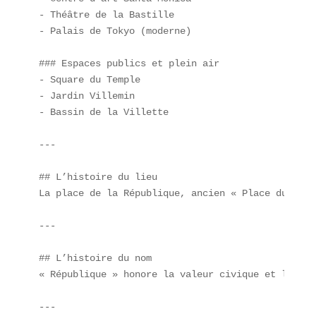
- Théâtre de la Bastille  

- Palais de Tokyo (moderne)  

### Espaces publics et plein air  

- Square du Temple  

- Jardin Villemin  

- Bassin de la Villette  

---

## L’histoire du lieu  

La place de la République, ancien « Place du Chât
---

## L’histoire du nom  

« République » honore la valeur civique et les id
---
