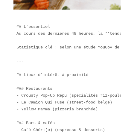
## L’essentiel  

Au cours des dernières 48 heures, la **tendance c
Statistique clé : selon une étude YouGov de mars 
---

## Lieux d’intérêt à proximité  

### Restaurants  

- Crousty Pop-Up Répu (spécialités riz-poulet)  

- Le Camion Qui Fuse (street-food belge)  

- Yellow Mamma (pizzeria branchée)  

### Bars & cafés  

- Café Chéri(e) (espresso & desserts)  
