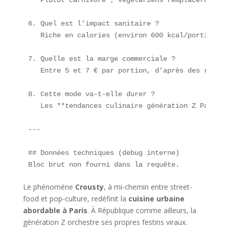
6. Quel est l’impact sanitaire ?  

   Riche en calories (environ 600 kcal/portion), 
7. Quelle est la marge commerciale ?  

   Entre 5 et 7 € par portion, d’après des restau
8. Cette mode va-t-elle durer ?  

   Les **tendances culinaire génération Z Paris**
---

## Données techniques (debug interne)  

Bloc brut non fourni dans la requête.  
Le phénomène
Crousty
, à mi-chemin entre street-
food et pop-culture, redéfinit la
cuisine urbaine
abordable à Paris
. À République comme ailleurs, la
génération Z orchestre ses propres festins viraux.