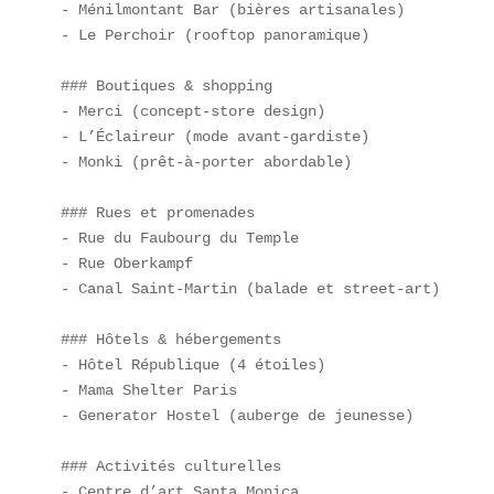
- Ménilmontant Bar (bières artisanales)  

- Le Perchoir (rooftop panoramique)  

### Boutiques & shopping  

- Merci (concept-store design)  

- L’Éclaireur (mode avant-gardiste)  

- Monki (prêt-à-porter abordable)  

### Rues et promenades  

- Rue du Faubourg du Temple  

- Rue Oberkampf  

- Canal Saint-Martin (balade et street-art)  

### Hôtels & hébergements  

- Hôtel République (4 étoiles)  

- Mama Shelter Paris  

- Generator Hostel (auberge de jeunesse)  

### Activités culturelles  

- Centre d’art Santa Monica  
