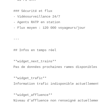
### Sécurité et flux  

- Vidéosurveillance 24/7  

- Agents RATP en station  

- Flux moyen : 120 000 voyageurs/jour  

---

## Infos en temps réel  

**widget_next_trains**  

Pas de données prochaines rames disponibles actuel
**widget_trafic**  

Information trafic indisponible actuellement.

**widget_affluence**  

Niveau d’affluence non renseigné actuellement.
