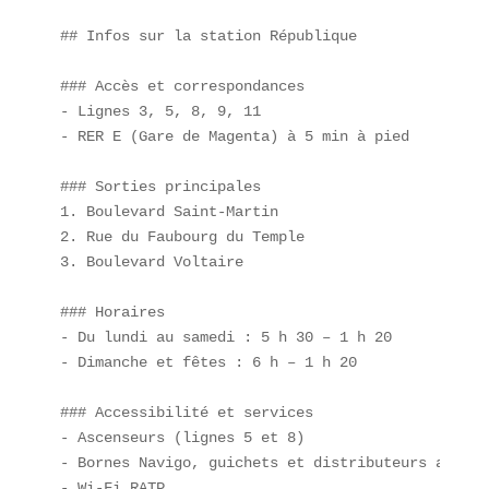
## Infos sur la station République  

### Accès et correspondances  

- Lignes 3, 5, 8, 9, 11  

- RER E (Gare de Magenta) à 5 min à pied  

### Sorties principales  

1. Boulevard Saint-Martin  

2. Rue du Faubourg du Temple  

3. Boulevard Voltaire  

### Horaires  

- Du lundi au samedi : 5 h 30 – 1 h 20  

- Dimanche et fêtes : 6 h – 1 h 20  

### Accessibilité et services  

- Ascenseurs (lignes 5 et 8)  

- Bornes Navigo, guichets et distributeurs automat
- Wi-Fi RATP  
