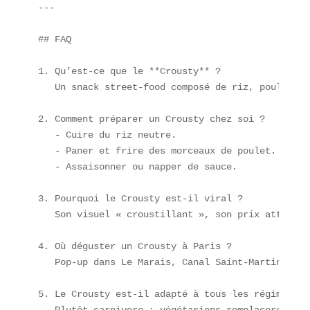
---

## FAQ  

1. Qu’est-ce que le **Crousty** ?  

   Un snack street-food composé de riz, poulet cr
2. Comment préparer un Crousty chez soi ?  

   - Cuire du riz neutre.  

   - Paner et frire des morceaux de poulet.  

   - Assaisonner ou napper de sauce.

3. Pourquoi le Crousty est-il viral ?  

   Son visuel « croustillant », son prix attracti
4. Où déguster un Crousty à Paris ?  

   Pop-up dans Le Marais, Canal Saint-Martin ou p
5. Le Crousty est-il adapté à tous les régimes ?  
   Plutôt carnivore ; végétariens remplaceront le