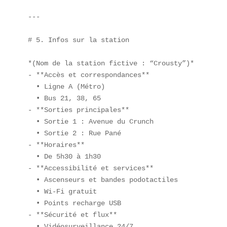
---

# 5. Infos sur la station

*(Nom de la station fictive : “Crousty”)*

- **Accès et correspondances**  

  • Ligne A (Métro)  

  • Bus 21, 38, 65  

- **Sorties principales**  

  • Sortie 1 : Avenue du Crunch  

  • Sortie 2 : Rue Pané  

- **Horaires**  

  • De 5h30 à 1h30  

- **Accessibilité et services**  

  • Ascenseurs et bandes podotactiles  

  • Wi-Fi gratuit  

  • Points recharge USB  

- **Sécurité et flux**  

  • Vidéosurveillance 24/7  
