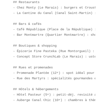
## Restaurants  

- Chez Monty (Le Marais) : burgers et Crousty mais
- La Cantine du Canal (Canal Saint-Martin) : Past
## Bars & cafés  

- Café République (Place de la République) : latt
- Bar Montmartre (Quartier Montmartre) : shot de 
## Boutiques & shopping  

- Épicerie Fine Pasteka (Rue Montorgueil) : épice
- Concept Store CrunchLab (Le Marais) : ustensile
## Rues et promenades  

- Promenade Plantée (12ᵉ) : spot idéal pour dégus
- Rue des Martyrs : spécialités gourmandes et foo
## Hôtels & hébergements  

- Hôtel Pasteur (5ᵉ) : petit-déj. revisité avec P
- Auberge Canal Chic (10ᵉ) : chambres à thème “st