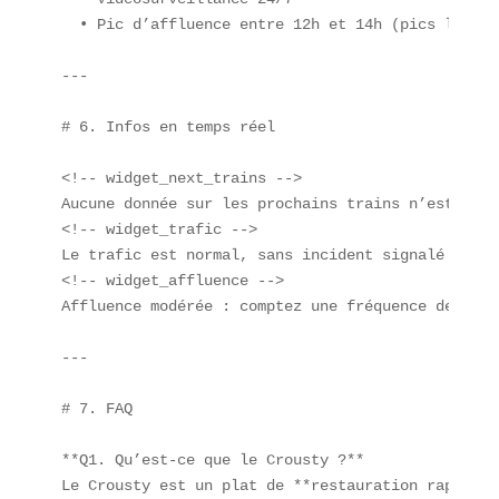
  • Pic d’affluence entre 12h et 14h (pics liés a
---

# 6. Infos en temps réel

<!-- widget_next_trains -->

Aucune donnée sur les prochains trains n’est actu
<!-- widget_trafic -->

Le trafic est normal, sans incident signalé sur l
<!-- widget_affluence -->

Affluence modérée : comptez une fréquence de pass
---

# 7. FAQ

**Q1. Qu’est-ce que le Crousty ?**  

Le Crousty est un plat de **restauration rapide**