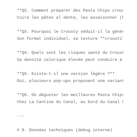
**Q2. Comment préparer des Pasta Chips croustilla
Cuire les pâtes al dente, les assaisonner (huile 
**Q3. Pourquoi le Crousty séduit-il la génération 
Son format individuel, sa texture **croustillante
**Q4. Quels sont les risques santé du Crousty ?** 
Sa densité calorique élevée peut conduire à un ap
**Q5. Existe-t-il une version légère ?**  

Oui, plusieurs pop-ups proposent une variante au 
**Q6. Où déguster les meilleures Pasta Chips ?**  
Chez La Cantine du Canal, au bord du Canal Saint-
---
