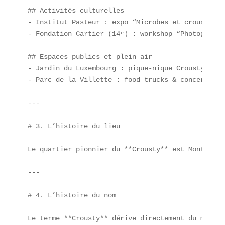
## Activités culturelles  

- Institut Pasteur : expo “Microbes et croustillan
- Fondation Cartier (14ᵉ) : workshop “Photography
## Espaces publics et plein air  

- Jardin du Luxembourg : pique-nique Crousty-frien
- Parc de la Villette : food trucks & concerts.

---

# 3. L’histoire du lieu

Le quartier pionnier du **Crousty** est Montmartr
---

# 4. L’histoire du nom

Le terme **Crousty** dérive directement du mot “c