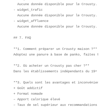
  Aucune donnée disponible pour le Crousty.  

- widget_trafic  

  Aucune donnée disponible pour le Crousty.  

- widget_affluence  

  Aucune donnée disponible pour le Crousty.  

## 7. FAQ

**1. Comment préparer un Crousty maison ?**  

Adoptez une panure à base de panko, faites frire 
**2. Où acheter un Crousty pas cher ?**  

Dans les établissements indépendants du 19ᵉ arron
**3. Quels sont les avantages et inconvénients du
+ Goût addictif  

+ Format nomade  

– Apport calorique élevé  

– Taux de sel supérieur aux recommandations de l’O