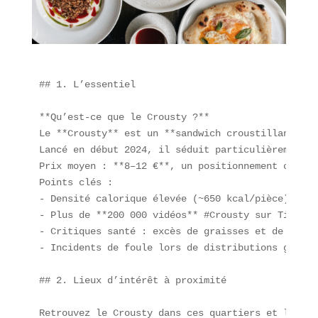
## 1. L’essentiel

**Qu’est-ce que le Crousty ?**  

Le **Crousty** est un **sandwich croustillant** c
Lancé en début 2024, il séduit particulièrement l
Prix moyen : **8–12 €**, un positionnement compét
Points clés :  

- Densité calorique élevée (~650 kcal/pièce).  

- Plus de **200 000 vidéos** #Crousty sur TikTok 
- Critiques santé : excès de graisses et de sel.  
- Incidents de foule lors de distributions gratui
## 2. Lieux d’intérêt à proximité

Retrouvez le Crousty dans ces quartiers et lieux 