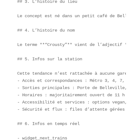
## 3. L’histoire du lieu

Le concept est né dans un petit café de Bellevill
## 4. L’histoire du nom

Le terme **“Crousty”** vient de l’adjectif **“cro
## 5. Infos sur la station

Cette tendance n’est rattachée à aucune gare spéc
- Accès et correspondances : Métro 3, 4, 7, 11 se
- Sorties principales : Porte de Belleville, Chât
- Horaires : majoritairement ouvert de 11 h à 23 h
- Accessibilité et services : options vegan, sans
- Sécurité et flux : files d’attente gérées via Q
## 6. Infos en temps réel

- widget_next_trains  
