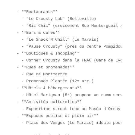
- **Restaurants**  

  - “Le Crousty Lab” (Belleville)  

  - “Riz’Chic” (croisement Rue Montorgueil / Etie
- **Bars & cafés**  

  - “Le Snack’N’Chill” (Le Marais)  

  - “Pause Crousty” (près du Centre Pompidou)  

- **Boutiques & shopping**  

  - Corner Crousty dans la FNAC (Gare de Lyon)  

- **Rues et promenades**  

  - Rue de Montmartre  

  - Promenade Plantée (12ᵉ arr.)  

- **Hôtels & hébergements**  

  - Hôtel Marignan (8ᵉ) propose un room service Cr
- **Activités culturelles**  

  - Exposition street food au Musée d’Orsay  

- **Espaces publics et plein air**  

  - Place des Vosges (Le Marais) idéale pour un p