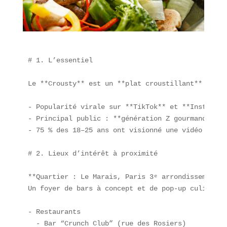
# 1. L’essentiel

Le **Crousty** est un **plat croustillant** né da
- Popularité virale sur **TikTok** et **Instagram
- Principal public : **génération Z gourmande**.

- 75 % des 18–25 ans ont visionné une vidéo sur l
# 2. Lieux d’intérêt à proximité

**Quartier : Le Marais, Paris 3ᵉ arrondissement** 
Un foyer de bars à concept et de pop-up culinaire
- Restaurants  

  - Bar “Crunch Club” (rue des Rosiers)  
