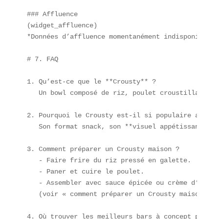
### Affluence  

(widget_affluence)  

*Données d’affluence momentanément indisponibles.*
# 7. FAQ

1. Qu’est-ce que le **Crousty** ?  

   Un bowl composé de riz, poulet croustillant et
2. Pourquoi le Crousty est-il si populaire auprès
   Son format snack, son **visuel appétissant** e
3. Comment préparer un Crousty maison ?  

   - Faire frire du riz pressé en galette.  

   - Paner et cuire le poulet.  

   - Assembler avec sauce épicée ou crème d’herbes
   (voir « comment préparer un Crousty maison »)

4. Où trouver les meilleurs bars à concept pour d