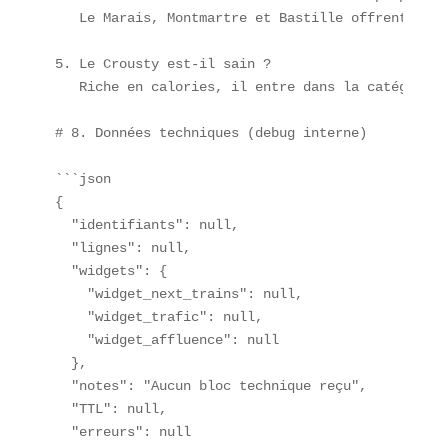
   Le Marais, Montmartre et Bastille offrent plus
5. Le Crousty est-il sain ?  

   Riche en calories, il entre dans la catégorie 
# 8. Données techniques (debug interne)

```json

{

  "identifiants": null,

  "lignes": null,

  "widgets": {

    "widget_next_trains": null,

    "widget_trafic": null,

    "widget_affluence": null

  },

  "notes": "Aucun bloc technique reçu",

  "TTL": null,

  "erreurs": null
