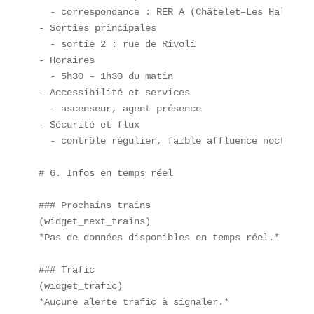
  - correspondance : RER A (Châtelet–Les Halles)  
- Sorties principales  

  - sortie 2 : rue de Rivoli  

- Horaires  

  - 5h30 – 1h30 du matin  

- Accessibilité et services  

  - ascenseur, agent présence  

- Sécurité et flux  

  - contrôle régulier, faible affluence nocturne

# 6. Infos en temps réel

### Prochains trains  

(widget_next_trains)  

*Pas de données disponibles en temps réel.*

### Trafic  

(widget_trafic)  

*Aucune alerte trafic à signaler.*
