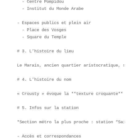
  - Centre Pompidou  

  - Institut du Monde Arabe

- Espaces publics et plein air  

  - Place des Vosges  

  - Square du Temple

# 3. L’histoire du lieu

Le Marais, ancien quartier aristocratique, s’est 
# 4. L’histoire du nom

« Crousty » évoque la **texture croquante** du po
# 5. Infos sur la station

*Section métro la plus proche : station “Saint-Pa
- Accès et correspondances  
